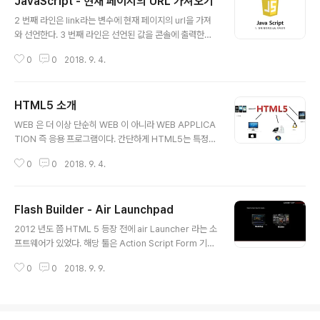
JavaScript - 현재 페이지의 URL 가져오기
글 내용
2 번째 라인은 link라는 변수에 현재 페이지의 url을 가져
와 선언한다. 3 번째 라인은 선언된 값을 콘솔에 출력한다.
현재 페이지의 URL 을 제외하고 파라미터만 가져오고 싶
0
0
2018. 9. 4.
으면 2 번째 라인처럼 document.location.href.split
("?"); 만 호출하면 된다.
HTML5 소개
글 내용
WEB 은 더 이상 단순히 WEB 이 아니라 WEB APPLICA
TION 즉 응용 프로그램이다. 간단하게 HTML5는 특정
플러그인(실버라이트 or Flash Player)에 의존하지 않고
0
0
2018. 9. 4.
웹 브라우저에서 표현이 가능하다. 장점 HTML5는 유연
하다. HTML5로 작성된 앱은 어떤 한 장치에서도 볼 수 있
다. 최근에는 MS , GOOGLE, APPLE에서 HTML 5를
Flash Builder - Air Launchpad
지원하는 브라우저를 시현 하고 있다. 전 세계에 모든 사이
글 내용
트에서는 Flash를 사용한다. Flash에 문제점으로는 Flas
2012 년도 쯤 HTML 5 등장 전에 air Launcher 라는 소
h Plugin 을 설치하여야 하고 또한 CPU 점유율에 문제점
프트웨어가 있었다. 해당 툴은 Action Script Form 기반
이 생긴다. FLASH뿐만 아니라 Silver Light 기타 등 Act
GUI 제작 툴 이었는데 당시에는 Flash 기반 컨텐츠가 많
ive X를 설치하여 웹에 웹 기술에 표준이 모호해졌다. 이러
0
0
2018. 9. 9.
았으며 Flex Builder 를 사용하여 하나의 소스로 Androi
한 문제점을 없애고 통일..
d, iOS, Window 어플리케이션 제작이 가능하다는 장점
이 있었다. 현재 아직 까지도 Flash 를 활용하는 컨텐츠는
많기는 하나 예전 보다는 사용 빈도가 낮아 졌고, 현업에서