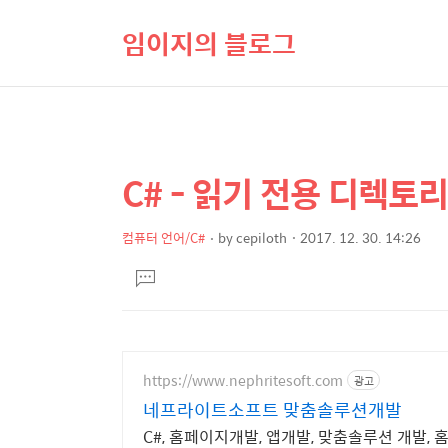
임이지의 블로그
C# - 읽기 전용 디렉토
상
본
문
세
제
컴퓨터 언어/C#
by
cepiloth
2017. 12. 30. 14:26
컨
본
목
텐
댓
문
글
츠
달
기
https://www.nephritesoft.com
광고
네프라이트소프트 맞춤솔루션개발
C#, 홈페이지개발, 앱개발, 맞춤솔루션 개발, 