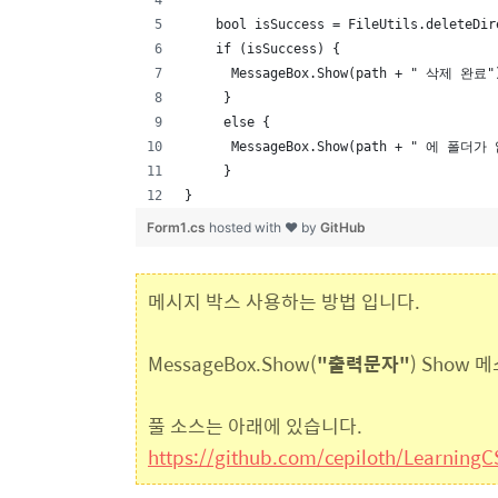
    bool isSuccess = FileUtils.deleteDir
    if (isSuccess) {
      MessageBox.Show(path + " 삭제 완료"
     }
     else {
      MessageBox.Show(path + " 에 폴더
     }
}
Form1.cs
hosted with ❤ by
GitHub
메시지 박스 사용하는 방법 입니다.
MessageBox.Show(
"출력문자"
) Show
풀 소스는 아래에 있습니다.
https://github.com/cepiloth/Learning