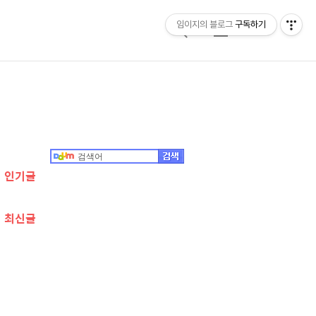
임이지의 블로그
구독하기
검
메
색
뉴
추
가
정
인기글
보
최신글