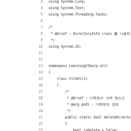
using System.Linq;
using System.Text;
using System.Threading.Tasks;
/*
 * @brief : DirectoryInfo class 를 사
 */
using System.IO;
namespace LearningCSharp.util
{
    class FileUtils
    {
        /*
         * @brief : 디렉토리 삭제 메소드
         * @arg path : 디렉토리 경로
         */
        public static bool deleteDirecto
        {
            bool isDelete = false;