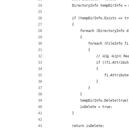
            DirectoryInfo tempDirInfo = 
            if (tempDirInfo.Exists == tr
            {
                foreach (DirectoryInfo d
                {
                    foreach (FileInfo fi
                    {
                        // 파일 속성이
                        if ((fi.Attribut
                        {
                            fi.Attribute
                        }
                    }
                }
                tempDirInfo.Delete(true)
                isDelete = true;
            }
            return isDelete;