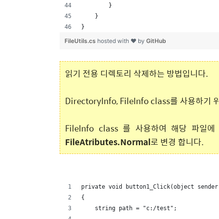
        }
    }
}
FileUtils.cs
hosted with ❤ by
GitHub
읽기 전용 디렉토리 삭제하는 방법입니다.
DirectoryInfo, FileInfo class를 사
FileInfo class 를 사용하여 해당 
FileAtributes.Normal
로 변경 합니다.
private void button1_Click(object sender
{
    string path = "c:/test";