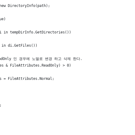
new DirectoryInfo(path);
ue)
i in tempDirInfo.GetDirectories())
 in di.GetFiles())
 ReadOnly 인 경우에 노멀로 변경 하고 삭제 한다.
es & FileAttributes.ReadOnly) > 0)
s = FileAttributes.Normal;
;