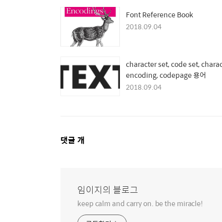
Font Reference Book
2018.09.04
character set, code set, chara
encoding, codepage 용어
2018.09.04
댓
댓글
개
글
영
역
임이지의 블로그
keep calm and carry on. be the miracle!