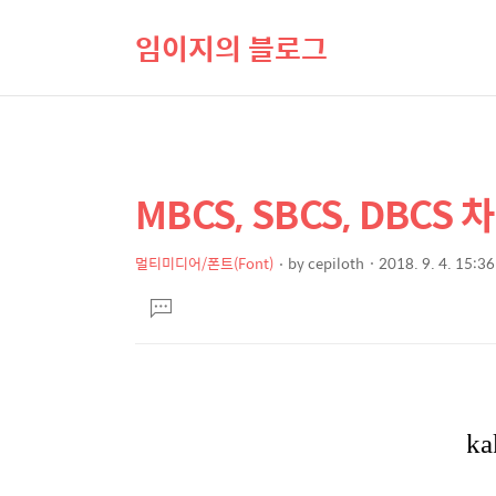
임이지의 블로그
MBCS, SBCS, DBCS 
상
본
문
세
제
멀티미디어/폰트(Font)
by
cepiloth
2018. 9. 4. 15:36
컨
본
목
텐
댓
문
글
츠
달
기