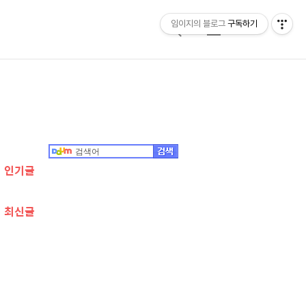
임이지의 블로그
구독하기
검
메
색
뉴
추
가
정
인기글
보
최신글