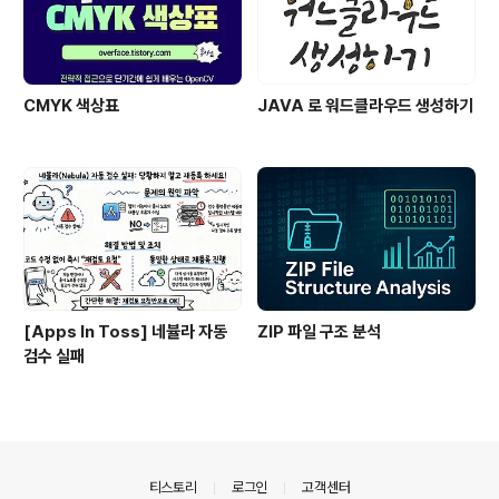
CMYK 색상표
JAVA 로 워드클라우드 생성하기
[Apps In Toss] 네뷸라 자동
ZIP 파일 구조 분석
검수 실패
의안내
티스토리
로그인
고객센터