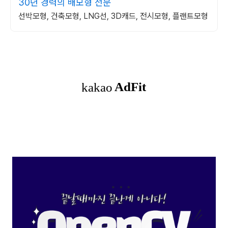
30년 경력의 배모형 전문
선박모형, 건축모형, LNG선, 3D캐드, 전시모형, 플랜트모형