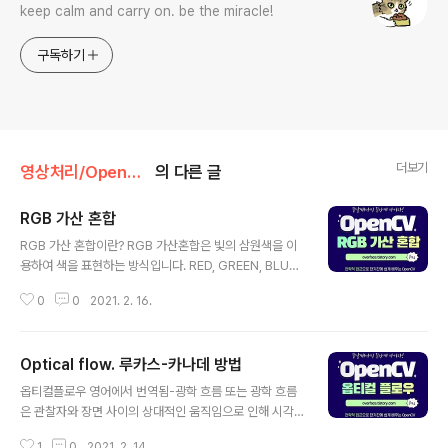
keep calm and carry on. be the miracle!
구독하기
더보기
영상처리/OpenCV
의 다른 글
RGB 가산 혼합
글 내용
RGB 가산 혼합이란? RGB 가산혼합은 빛의 삼원색을 이
용하여 색을 표현하는 방식입니다. RED, GREEN, BLUE
세종류의 광원(光源)을 이용하여 색을 혼합하며 색을 섞을
0
0
2021. 2. 16.
수록 밝아지기 때문에 '가산혼합'이라고 합니다. 디지털 이
미지에서 사용되는 RGB 가산혼합의 종류로는 sRGB, 어
도비 RGB등이 있습니다. RGB 혼합 방식의 적용의 예 RG
Optical flow. 루카스-카나데 방법
B(적·녹·청)에 의해 색을 정의하는 색 모델, 또는 색 표시 방
글 내용
식 입니다. 빛의 3원색인 적·녹·청을 혼합하여 색을 나타내
옵티컬플로우 영어에서 번역됨-광학 흐름 또는 광학 흐름
는 RGB 방식은 컬러 텔레비전이나 컴퓨터의 컬러 모니터,
은 관찰자와 장면 사이의 상대적인 움직임으로 인해 시각
또는 인쇄 매체가 아닌 기타 빛을 이용하는 표시 장치에서
적 장면에서 물체, 표면 및 가장자리의 명백한 움직임의 패
채용되고 있습니다. RGB 방식은 적·녹·청을 혼합하여 원하
1
0
2021. 2. 14.