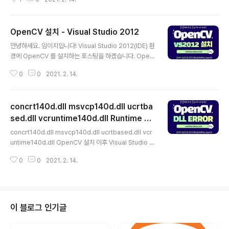
턴입니다. 광학적 흐름은 또한 이미지에서 명도 패턴의 이
는 색을 만드는 가색 방식을 사용 합니다. 즉, 화면상의 한 ..
동의 명백한 속도의 분포로 정의 될 수있다. 프레임 장면에
대한 사전 지식 없이 두 프레임 사이의 움직임을 추정해야
OpenCV 설치 - Visual Studio 2012
하는 경우가 있다. 움직임 정보는 말 그대로 관심 객체가 어
글 내용
떻게 움직이고 있는지에 대한 정보다. 사진에서 보는 바와
안녕하세요. 임이지입니다! Visual Studio 2012(IDE) 환
같이 영상 내부의 모든 픽셀에서 속도를 구하는 것이 밀집
경에 OpenCV 를 설치하는 포스팅을 하겠습니다. Open
옵티컬 플로우라고 부른다. 이런 옵티컬 플로우의 대표적
CV 란? OpenCV(Open Source Computer Vision)
인 예로 루카스-카나데 방법이 있다. 루카스-카나데 방법
0
0
2021. 2. 14.
은 주로 실시간 컴퓨터 비전을 목적으로 한 프로그래밍 라
은 1981년에 밀집 옵티컬 플로우를 계산하기 위한 방법이
이브러리이다. 원래는 인텔이 개발하였다. 실시간 이미지
었다. 루카스-카나데 방법은 작은 지..
프로세싱에 중점을 둔 라이브러리이다. 인텔 CPU에서 사
concrt140d.dll msvcp140d.dll ucrtba
용되는 경우 속도의 향상을 볼 수 있는 IPP(Intel Perfor
mance Primitives)를 지원한다. 이 라이브러리는 윈도,
sed.dll vcruntime140d.dll Runtime Er
글 내용
리눅스 등에서 사용 가능한 크로스 플랫폼이며 오픈소스 B
ror - OpenCV
concrt140d.dll msvcp140d.dll ucrtbased.dll vcr
SD 허가서 하에서 무료로 사용할 수 있다. OpenCV는 T
untime140d.dll OpenCV 설치 이후 Visual Studio 로
ensor Flow , Torch / PyTorch 및 Caffe의 딥러닝 프
실행시 상기 dll 파일이 없어 runtime error 가 나는 경우
레임워크를 지..
0
0
2021. 2. 14.
에 해당 파일을 다운 로드 받아 설치 해야 합니다. DLL 복
사 경로 컴퓨터마다 환경에 따라 다를 수 있으나 윈도우 O
S 기준 아래 경로에 복사하면 Runtime-Error 를 해결 할
수 있다. C:\Windows\System32 C:\Windows\Sys
WOW64 DLL 다운로드 웹 사이트 DLL 을 다운 로드 받
이 블로그 인기글
는 웹 사이트 주소는 아래를 참고한다. ko.dll-files.com/
누락된 DLL 파일들을 무료로 다운로드받으세요 | DLL‑fil