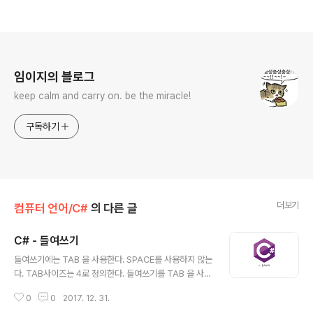
로그 정보
임이지의 블로그
keep calm and carry on. be the miracle!
구독하기
더보기
컴퓨터 언어/C#
의 다른 글
C# - 들여쓰기
글 내용
들여쓰기에는 TAB 을 사용한다. SPACE를 사용하지 않는
다. TAB사이즈는 4로 정의한다. 들여쓰기를 TAB 을 사용
하는 것 까지는 공감하나, TAB 사이즈의 크기는 프로젝트
0
0
2017. 12. 31.
를 진행하기전에 공통된 룰을 설정 하는게 좋다.Github 의