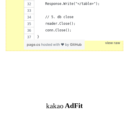
    Response.Write("</table>");
    // 5. db close
    reader.Close();
    conn.Close();
}
view raw
page.cs
hosted with ❤ by
GitHub