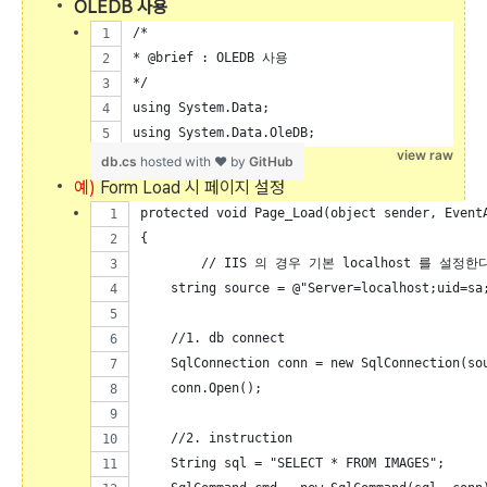
OLEDB 사용
/*
* @brief : OLEDB 사용
*/
using System.Data;
using System.Data.OleDB;
view raw
db.cs
hosted with ❤ by
GitHub
예)
Form Load 시 페이지 설정
protected void Page_Load(object sender, Event
{
	// IIS 의 경우 기본 localhost 를 설정한다
    string source = @"Server=localhost;uid=sa
    //1. db connect
    SqlConnection conn = new SqlConnection(so
    conn.Open();
    //2. instruction 
    String sql = "SELECT * FROM IMAGES";