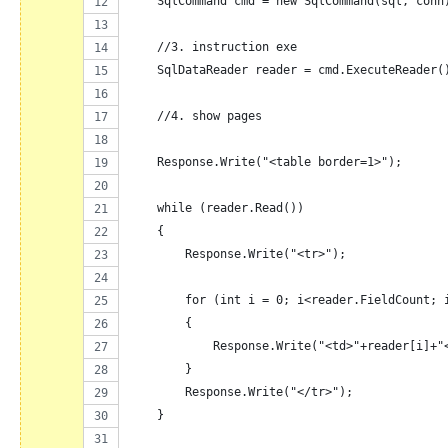
    SqlCommand cmd = new SqlCommand(sql, conn
    //3. instruction exe
    SqlDataReader reader = cmd.ExecuteReader(
    //4. show pages
    Response.Write("<table border=1>");
    while (reader.Read())
    {
        Response.Write("<tr>");
        for (int i = 0; i<reader.FieldCount; 
        {
            Response.Write("<td>"+reader[i]+"
        }
        Response.Write("</tr>");
    }