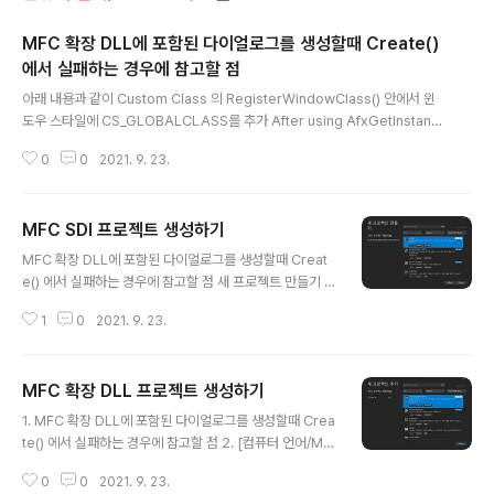
MFC 확장 DLL에 포함된 다이얼로그를 생성할때 Create()
에서 실패하는 경우에 참고할 점
글 내용
아래 내용과 같이 Custom Class 의 RegisterWindowClass() 안에서 윈
도우 스타일에 CS_GLOBALCLASS를 추가 After using AfxGetInstanc
eHandle() to load a language DLL for my application I found the r
0
0
2021. 9. 23.
esource dialogs which contained the custom controls began to f
ail from within CreateDialogIndirect. When a window class is regi
stered that class name is good for that application's instance. Aft
MFC SDI 프로젝트 생성하기
er loading the language DLL the dia..
글 내용
MFC 확장 DLL에 포함된 다이얼로그를 생성할때 Creat
e() 에서 실패하는 경우에 참고할 점 새 프로젝트 만들기 -
MFC 앱을 선택 적당한 프로젝트 이름을 생성합니다. SDI
1
0
2021. 9. 23.
(Single Document Interface) 로 설정, 공유 DLL에서
MFC 사용을 선택합니다. 고급 기능에서 ActiveX 컨트롤
은 체크 해제합니다. 큰 의미는 없고 사용하지 않아서 ㅇㅅ
MFC 확장 DLL 프로젝트 생성하기
ㅇ 마침을 버튼을 클릭하여 프로젝트 생성을 합니다. 커맨
글 내용
드창에서 프로젝트가 생성된 경로에 tree /f 명령을 실행
1. MFC 확장 DLL에 포함된 다이얼로그를 생성할때 Crea
하면 전체 구조를 확인 할 수 있습니다. 프로젝트를 실행하
te() 에서 실패하는 경우에 참고할 점 2. [컴퓨터 언어/MF
게 되면 SDI 경우 InitInstance() 가 호출 됩니다. 이는 A
C] - MFC SDI 프로젝트 생성하기 새 프로젝트 추가 - 동
pp 클래스 변수가 전역변수로 선언되어 있음으로 제일 먼
0
0
2021. 9. 23.
적 연결 라이브러리 선택합니다. DLL 형식을 MFC 확장 D