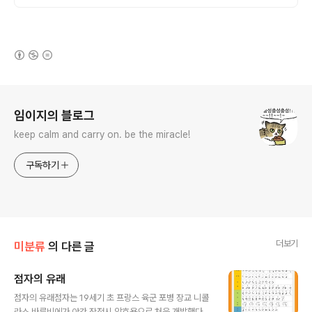
품 업로드
(새창열림)
로그 정보
임이지의 블로그
keep calm and carry on. be the miracle!
구독하기
더보기
미분류
의 다른 글
점자의 유래
글 내용
점자의 유래점자는 19세기 초 프랑스 육군 포병 장교 니콜
라스 바루비에가 야간 작전시 암호용으로 처음 개발했다.