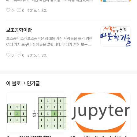
세로로 6개의 점 2줄로 만들어졌던 12점 암호 점자는 그
0
0
2016. 1. 30.
후 1821년 프랑스의 파리맹학교에 전달되었고 당시 학생
이던 시각장애인 루이 브라이유에 의해 10여 년간 연구, 실
험 과정을 거쳐 1834년 지금의 시각장애인 문자인 6점 점
보조공학이란
자가 완성되었다.이 6점 점자가 영국과 미국, 일본을 거쳐
글 내용
우리 나라에도 전해졌고 이를 바탕으로 1923년 당시 특수
보조공학 소개보조공학은 장애를 가진 사람들을 돕기 위한
교육기관인 제생원 맹아부 교사였던 박두성 선생이 시각장
여러 가지 도구나 장치들을 말합니다. 우리가 흔히 보는 것
애인들로 조선어점자연구위원회를 조직하여 한글 점자를
으로 휠체어나 안내 지팡이 등이 있지요. 이동에 어려움이
연구, 1926년 완성, 마침내 그해 11월 4일 ‘훈맹정음’으로
0
0
2016. 1. 30.
있는 사람들이 휠체어를 이용해 이동할 수 있고 안내 지팡
서 한글 점자를 발표했다. 송암 박두성 (朴斗星 1888∼1
이는 눈으로 볼 수 없는 사람들이 주변의 물체를 파악하고
963)한글 점자(點字)의..
움직이는데 도움을 줍니다. 최근에는 컴퓨터의 역할이 매
우 커졌습니다. 컴퓨터는 듣거나 보는데 어려움이 있는 사
람들을 위해 소리내어 읽어 주는 기능, 크게 확대하여 보여
이 블로그 인기글
주기 외에도 글자를 쓰는데 어려움이 있는 사람들이 쉽게
문장을 쓸 수 있게 하는 등 여러 가지 도움을 줄 수 있습니
다.Assistive Techonology영어 표현을 잘 살펴보는 것
도 보조 공학을 이해하는데 도움을 줍니다. 보조공학을 일
컫는 영어 표현은 Assi..