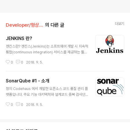
더보기
Developer/형상 관리
의 다른 글
JENKINS 란?
글 내용
젠킨스란? 젠킨스(Jenkins)는 소프트웨어 개발 시 지속적
통합(continuous integration) 서비스를 제공하는 툴이
다. 다수의 개발자들이 하나의 프로그램을 개발할 때 버전
0
0
2018. 9. 5.
충돌을 방지하기 위해 각자 작업한 내용을 공유 영역에 있
는 저장소에 빈번히 업로드함으로써 지속적 통합이 가능하
도록 해 준다. MIT 라이선스를 따른다.
SonarQube #1 - 소개
글 내용
정의 Codehaus 에서 개발한 오픈소스 코드 품질 관리 플
랫폼입니다. 주요 기능 아키텍쳐와 설계코드 중복 검사단
위 테스트복잡도발생 가능한 잠재적 버그코딩 규칙 준수
0
0
2018. 9. 5.
여부