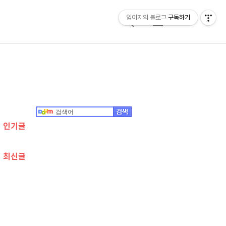
임이지의 블로그
구독하기
검
메
색
뉴
추
가
정
인기글
보
최신글