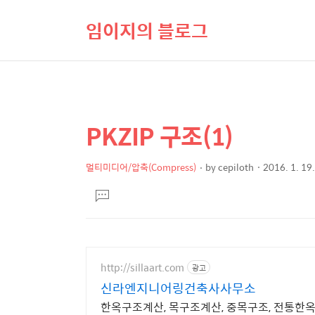
임이지의 블로그
PKZIP 구조(1)
상
본
문
세
제
멀티미디어/압축(Compress)
by
cepiloth
2016. 1. 19
컨
본
목
텐
댓
문
글
츠
달
기
http://sillaart.com
광고
신라엔지니어링건축사사무소
한옥구조계산, 목구조계산, 중목구조, 전통한옥