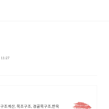
. 11:27
구조계산, 목조구조, 경골목구조,한옥