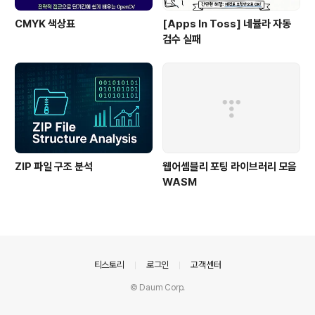
CMYK 색상표
[Apps In Toss] 네뷸라 자동
검수 실패
ZIP 파일 구조 분석
웹어셈블리 포팅 라이브러리 모음
WASM
의안내
티스토리
로그인
고객센터
© Daum Corp.