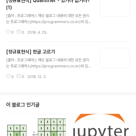
[정규표현식] Quantifier - 있거나 없거나?
보세요. 1. regex = r'\d' 사용 예결과 ['0', '2', '1', '2', '3', '4', '5', '6', '7', '0',
'7', '0', '9', '9', '9', '9', '9', '9', '9', ..
(1)
글 내용
[출처 : 프로그래머스 해당 블로그 내용에 대한 모든 권리
는 프로그래머스(https://programmers.co.kr)에 있
음] ?는 '있거나 없거나'를 의미합니다. 전화번호를 찾을때
0
0
2018. 4. 25.
는 중간에 -이 있거나 없을 수 있는데요. 다음의 경우 모두
유효한 전화번호라고 볼 수 있습니다.021234567 02-1
23-4567 전화번호는 3개의 연속된 숫자 그룹으로 구분
[정규표현식] 한글 고르기
되고 그 사이에 -이 있거나 없을 수 있는데요. -이 있거나
글 내용
없는건 -?와 같이 표현할 수 있습니다. 그리고 숫자 그룹은
[출처 : 프로그래머스 해당 블로그 내용에 대한 모든 권리
\d+로 표현할 수 있으므로 이를 조합하면 전화번호를 다음
는 프로그래머스(https://programmers.co.kr)에 있
과 같이 표현할 수 있습니다.\d+-?\d+-?\d+ 코드의 reg
음] 한글의 첫번째 글자는 가이고 마지막 글자는 힣입니다.
ex에 \d+-?\d+-?\d+를 입력해서 실행해 보세요.
0
0
2018. 12. 3.
그래서 [가-힣]은 모든 한글을 선택하게 됩니다. 단 ㄱㄴㄷ
이나 ㅏㅑㅓㅕ같은 낱글자는 포함이 안됩니다. 코드 2번째
줄의 regex에 [가-힣]+을 입력하고 코드를 실행해서 출
력 결과를 확인해 보세요. 1234567891011# 따옴표(')
로 둘러쌓인 부분에 원하는 정규표현식을 적습니다.rege
이 블로그 인기글
x = r'[가-힣]+'search_target = '''Luke Skywarker
02-123-4567 luke@daum.net다스베이더 070-99
99-9999 darth_vader@gmail.comprincess leia
010..