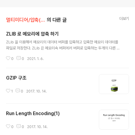
더보기
멀티미디어/압축(Compress)
의 다른 글
ZLIB 로 메모리에 압축 하기
글 내용
ZLib 을 이용해서 메모리의 데이터 버퍼를 압축하고 압축한 메모리 데이터를
파일로 저장한다. ZLib 은 메모리속 버퍼에서 버퍼로 압축하는 두개의 다른 함
수를 제공 zlib.h 아래 함수 가 존재함. dest - 압축된 데이터가 저장될 대상 버
0
0
2021. 1. 6.
퍼의 포인터 destLen - 함수가 리턴된 후 이 값은 대상 버퍼의 사이즈가 리턴
될것이다. source - 압축할 원본 버퍼의 포인터 sourceLen - 원본소스의 크
기 한쪽엔 소스 데이터의 포인터를 , 한쪽엔 압축데이터를 위한 빈 포인터 사용
GZIP 구조
압축 설정을 좀더 변경 하고 싶다면 아래 함수 사용. 파라미터는 compress 하
글 내용
나만 빼고 함수와 동일하나 level 값은 데이터 압축 레벨(성능) Z_NO_COMP
RESSION - 압축 안함 Z_BEST_SPEED ..
1
0
2017. 10. 14.
Run Length Encoding(1)
글 내용
0
0
2017. 10. 14.