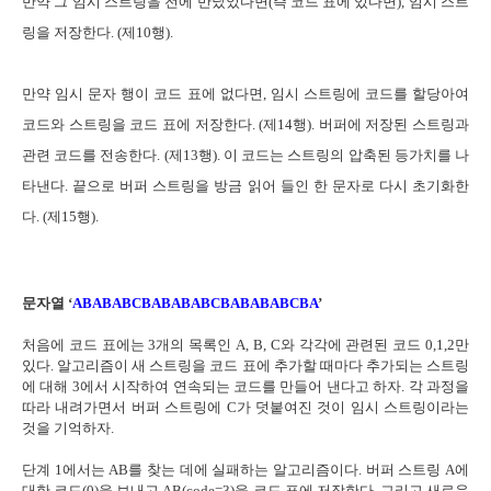
만약 그 임시 스트링을 전에 만났었다면(즉 코드 표에 있다면), 임시 스트
링을 저장한다. (제10행).
만약 임시 문자 행이 코드 표에 없다면, 임시 스트링에 코드를 할당아여
코드와 스트링을 코드 표에 저장한다. (제14행). 버퍼에 저장된 스트링과
관련 코드를 전송한다. (제13행). 이 코드는 스트링의 압축된 등가치를 나
타낸다. 끝으로 버퍼 스트링을 방금 읽어 들인 한 문자로 다시 초기화한
다. (제15행).
문자열 ‘
ABABABCBABABABCBABABABCBA
’
처음에 코드 표에는 3개의 목록인 A, B, C와 각각에 관련된 코드 0,1,2만
있다. 알고리즘이 새 스트링을 코드 표에 추가할 때마다 추가되는 스트링
에 대해 3에서 시작하여 연속되는 코드를 만들어 낸다고 하자. 각 과정을
따라 내려가면서 버퍼 스트링에 C가 덧붙여진 것이 임시 스트링이라는
것을 기억하자.
단계 1에서는 AB를 찾는 데에 실패하는 알고리즘이다. 버퍼 스트링 A에
대한 코드(0)을 보내고 AB(code=3)을 코드 표에 저장한다. 그리고 새로운