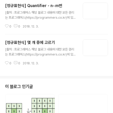
[정규표현식] Quantifier - n~m번
글 내용
[출처 : 프로그래머스 해당 블로그 내용에 대한 모든 권리
는 프로그래머스(https://programmers.co.kr)에 있
음] \d{2}는 정확히 숫자가 2번 나오는 걸 의미하는데요.
0
0
2018. 12. 3.
하지만 전화번호의 첫 부분은 숫자가 2번(예. 02) 또는 3
번(예. 010) 나올 수 있습니다. 숫자가 2~3번 나오는 건
\d{2,3}과 같이 표현할 수 있습니다. 전화번호의 첫 부분은
[정규표현식] 몇 개 중에 고르기
숫자가 2~3자리, 가운데는 3~4자리, 마지막은 4자리이
글 내용
므로 전화번호는 \d{2,3}[- ]?\d{3,4}[- ]?\d{4}와 같이
[출처 : 프로그래머스 해당 블로그 내용에 대한 모든 권리
표현하면 됩니다. 코드의 regex에 \d{2,3}[- ]?\d{3,4}
는 프로그래머스(https://programmers.co.kr)에 있
[- ]?\d{4}를 입력해서 실행해 보세요.
음]영어 알파벳중에 소문자 모음(a,e,i,o,u)만 골라서 보고
0
0
2018. 12. 3.
싶을때는 어떻게 할까요?그럴때는 [aeiou]라고 적어주면
되는데요. 정규표현식의 대괄호[ ]안에 글자를 넣으면 텍스
트에 나오는 그 글자들은 모두 선택됩니다.코드 2번째 줄
의 내용을 확인하고 다음 코드를 [실행]해서 결과를 확인해
보세요. search_target에서 찾을 수 있는 영어 모음이 순
이 블로그 인기글
서대로 나오는것을 확인할 수 있습니다.