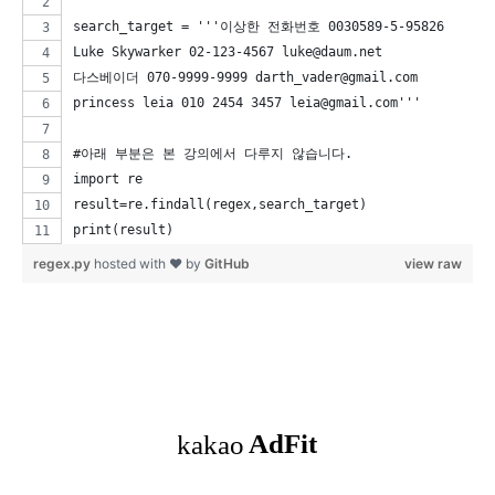
search_target = '''이상한 전화번호 0030589-5-95826
Luke Skywarker 02-123-4567 luke@daum.net
다스베이더 070-9999-9999 darth_vader@gmail.com
princess leia 010 2454 3457 leia@gmail.com'''
#아래 부분은 본 강의에서 다루지 않습니다.
import re
result=re.findall(regex,search_target)
print(result)
regex.py
hosted with ❤ by
GitHub
view raw