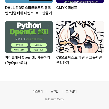
DALL·E 3로 스타크래프트 유즈
CMYK 색상표
맵 '랜덤 타워 디펜스' 로고 만들기
파이썬에서 OpenGL 사용하기
C#으로 텍스트 파일 읽고 문자열
(PyOpenGL)
분리하기
의안내
티스토리
로그인
고객센터
© Daum Corp.