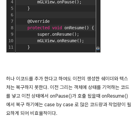
4
        mGLView.onPause();
5
    }
6
7
    @Override
8
protected
void
 onResume() {
9
        super.onResume();
10
        mGLView.onResume();
11
    }
cs
허나 이코드를 추가 한다고 하여도 이전의 생성한 쉐이더와 텍스
처는 복구하지 못한다. 이전 그리는 객체에 상태를 기억하는 코드
를 넣고 이전 상태에서 onPause()가 호출 됬을때 onResume()
에서 복구 하기에는 case by case 로 많은 코드량과 작업량이 필
요하게 되어 비효율적이다.