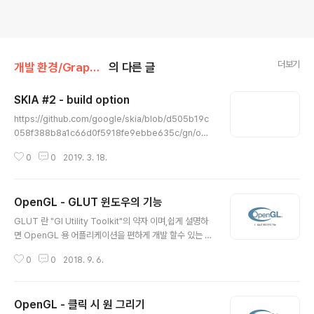
더보기
개발 환경/Graphics
의 다른 글
SKIA #2 - build option
글 내용
https://github.com/google/skia/blob/d505b19c
058f388b8a1c66d0f5918fe9ebbe635c/gn/opt
s.gni 12345678910111213141516171819202122
0
0
2019. 3. 18.
23242526272829303132333435363738394
041424344454647484950515253545556575
859606162636465666768697071# Copyright
OpenGL - GLUT 윈도우의 기능
2016 Google Inc.## Use of this source code is
글 내용
governed by a BSD-style license that can be# f
GLUT 란 "Gl Utility Toolkit"의 약자 이며,쉽게 설명하
ound in the LICENSE file. # Things are easiest fo
면 OpenGL 용 어플리케이션을 편하게 개발 할수 있는 도
r everyone if these sou..
구 입니다. 주로 사용하는 메소드는 윈도우 초기화와 관리
0
0
2018. 9. 6.
를 하는 메소드 입니다. 윈도우 초기화 메소드 함수명 기능
설명 glutinit() 윈도우 운영체제와 세션 연결 glutInitWin
dowPosition() 윈도우 위치 설정 glutInitWindowSize
OpenGL - 클릭 시 원 그리기
() 윈도우 크기 설정 glutInitDisplayMode() 디스플레이
글 내용