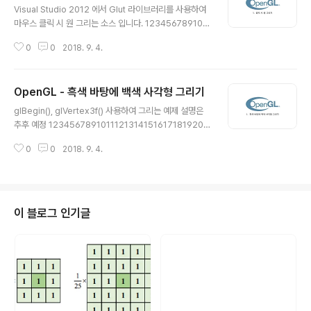
모드 설정 윈도우 관리 메소드 함수명 기능 설명 glutSet
Visual Studio 2012 에서 Glut 라이브러리를 사용하여
WindowTitle() 윈도우 타이틀 설정 glutCreateWindo
마우스 클릭 시 원 그리는 소스 입니다. 1234567891011
w() 새로운 윈도우 생성 glutReshapeWindow() 크기
1213141516171819202122232425262728293
변경에 따른 윈도우 설정 glutPostRe..
0
0
2018. 9. 4.
031323334353637383940414243444546474
849505152535455565758596061626364656
667686970717273747576777879808182838
OpenGL - 흑색 바탕에 백색 사각형 그리기
4858687888990919293#include "DrawCircle.
글 내용
h" void drawCircle(int argc, char** argv) { glutIni
glBegin(), glVertex3f() 사용하여 그리는 예제 설명은
t(&argc, argv); glutInitDisplayMode(GLUT_SING
추후 예정 1234567891011121314151617181920#i
LE | GLUT_RGB); glutInitWindowSize(640, 48..
nclude "DrawRect.h" void drawRect(){ glClear(G
0
0
2018. 9. 4.
L_COLOR_BUFFER_BIT); glBegin(GL_POLYGO
N); glVertex3f(-0.5,-0.5,0.0); glVertex3f(0.5,-0.
5,0.0); glVertex3f(0.5,0.5,0.0); glVertex3f(-0.5,0.
5,0.0); glEnd(); glFlush();} void drawRect(int argc,
char** argv) { glutCreateWindow("OpenGL Dra
이 블로그 인기글
wing Example"); glutDisplayFunc(drawRec..