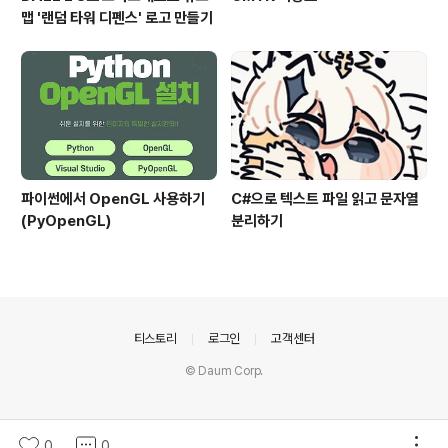
맵 '랜덤 타워 디펜스' 로고 만들기
파이썬에서 OpenGL 사용하기
C#으로 텍스트 파일 읽고 문자열
(PyOpenGL)
분리하기
의안내
티스토리
로그인
고객센터
© Daum Corp.
0
0