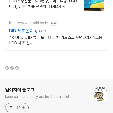
LCD소싱전문. BAR컷팅,고휘도튜닝. LCD,
미러,뉴미디어를 선택하여 DID제작
http://www.edsdid.co.kr
광고
DID 제조설치a/s eds
4K UHD DID 특수 모티터 터치 키오스크 투명LCD 업소용
LCD 제조 설치
(새창열림)
로그 정보
임이지의 블로그
keep calm and carry on. be the miracle!
구독하기