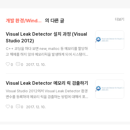
더보기
개발 환경/Window
의 다른 글
Visual Leak Detector 설치 과정 (Visual
Studio 2012)
글 내용
C++ 코딩을 하다 보면 new, malloc 등 메모리를 할당하
고 해제를 하지 않아 메모리릭을 발생하게 되어 시스템이
멈추기도 합니다. C++ 프로젝트 개발 초기부터 메모리릭
0
0
2017. 12. 10.
을 신경 쓰지 않고 개발을 진행하게 되면, 프로젝트 개발 말
기 단계에서 릭으로 인해 큰 고통을 받는 경우를 자주 봤습
니다. 이러한 릭을 근본적으로 개발 초기 단계부터 신중히
Visual Leak Detector 메모리 릭 검출하기
생각하면서 개발하면은 좋지만, 프로젝트의 짧은 개발 기
글 내용
간 및 오랜 유지보수 또는 레가시 코드 수정은 올바른 수정
Visual Studio 2012에서 Visual Leak Detector 환경
사항인지 보장하기가 어렵습니다. 메모리릭을 감지하기 위
변수를 등록하여 메모리 릭을 검출하는 방법에 대해서 포
한 좋은 도구로 Visual Leak Detector 설치 과정을 포스
스팅하겠습니다. 프로젝트 환경 설정에 포함, 라이브러리
팅합니다 1. [도구] - [확장 및 업데이트] 로 이동 하여 검색
0
0
2017. 12. 10.
디렉터리를 등록하고 vld 헤더 파일을 include 하면 자동
창에 visual leak detector 를 검색합니다. 2...
으로 릭을 검출합니다. 1. [솔루션 디렉토리 마우스 우클릭]
- [속성] 으로 이동합니다. 2. [VC++ 디렉터리] - [포함
디렉터리] 탭으로 이동하여 Visual Leak Detetor 가 설