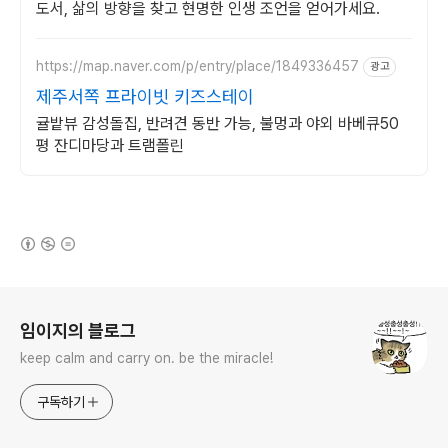
도서, 삶의 방향을 찾고 현명한 인생 조언을 얻어가세요.
https://map.naver.com/p/entry/place/1849336457
광고
제주서쪽 프라이빗 키즈스테이
귤밭뷰 감성돌집, 반려견 동반 가능, 불멍과 야외 바베큐50
평 잔디마당과 트램폴린
(새창열림)
로그 정보
임이지의 블로그
keep calm and carry on. be the miracle!
구독하기