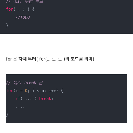
// 예1) 무한 루프 
for
( ; ; ) {

//TODO
}
for 문 자체 부터( for(... ;... ;... )의 코드를 의미)
// 예2) break 문
for
(i = 
0
; i < n; i++) {

if
( ... ) 
break
;

    ....

}