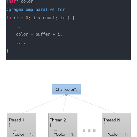
char
#
pragma
 omp parallel for 
for
(i = 
0
; i < count; i++) {

    ...

    color = buffer + i;

    ....

}