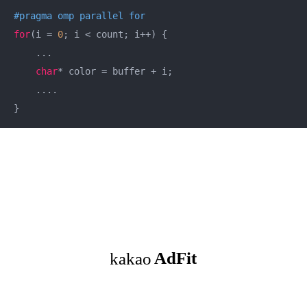
#
pragma
 omp parallel for 
for
(i = 
0
; i < count; i++) {

    ...

char
* color = buffer + i;

    ....

}