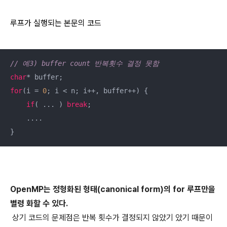
루프가 실행되는 본문의 코드
// 예3) buffer count 반복횟수 결정 못함
char
for
(i = 
0
; i < n; i++, buffer++) {

if
( ... ) 
break
;

    ....

OpenMP는 정형화된 형태(canonical form)의 for 루프만을
별령 화할 수 있다.
상기 코드의 문제점은 반복 횟수가 결정되지 않았기 았기 때문이