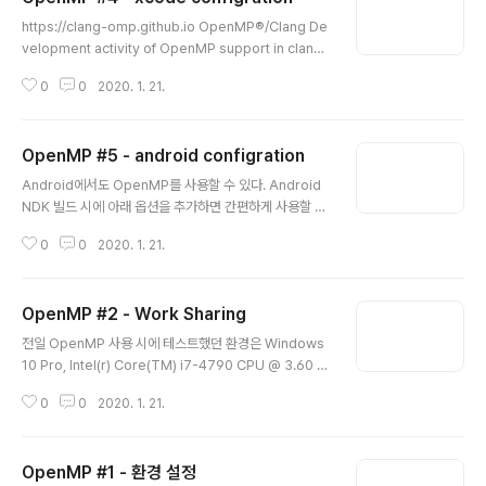
글 내용
https://clang-omp.github.io OpenMP®/Clang De
velopment activity of OpenMP support in clang/l
lvm compiler has moved to www.llvm.org. Pleas
0
0
2020. 1. 21.
e get OpenMP-enabled clang (OpenMP 3.1 is ful
ly supported in clang/llvm 3.7) and contribute to
its further development there. This web-site is
OpenMP #5 - android configration
maintained for arch clang-omp.github.io LLVM(C
글 내용
lang) Compile 에서도 OpenMP 를 사용 할 수 있다. 아
Android에서도 OpenMP를 사용할 수 있다. Android
직 사용해 보지는 않았으나 추 후에 사용할 상황이 생기면
NDK 빌드 시에 아래 옵션을 추가하면 간편하게 사용할 수
해봐..
있다. LOCAL_CFLAGS += -fopenmp LOCAL_LDF
0
0
2020. 1. 21.
LAGS += -fopenmp 아래 웹 사이트에서 Android 환
경에서의 성능을 측정한 결과가 있다. OpenMP 를 사용
해서 성능 향상을 얻었다는 것을 알 수 있다. OpenMP를
OpenMP #2 - Work Sharing
쓰던 Pthread 및 Click을 사용하던지 간에 데이터의 종속
글 내용
성과 의존성을 제거하는 것이 우선이다. 멀티 스레드를 사
전일 OpenMP 사용 시에 테스트했던 환경은 Windows
용한다고 해서 무조건 성능 향상이 될 것이라고 생각하지
10 Pro, Intel(r) Core(TM) i7-4790 CPU @ 3.60 G
말자. 개발자의 꼼꼼함이 먼저다. https://www.softwar
Hz, Ram 8 GB, x64에서 테스트하였다. Release 모드
ecoven.com/parallel-computing-with-openmp-
0
0
2020. 1. 21.
에서 결과가 의도했던 바와 다르게 속도가 느리게 나와서
in-androi..
의아함?? 멀티 코어를 쓰기 위해서 선행 작업인 함수 내의
종속성이 있는지 병렬화가 가능 한지 먼저 판단하고 COR
OpenMP #1 - 환경 설정
E를 쓰기 위한 로직을 작성해야 하지만 어제의 코드는 컴파
글 내용