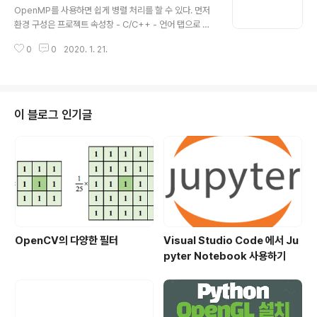
일러 최적화에 의해 의미 없는 코드를 테스트하게 되어 스
OpenMP를 사용하면 쉽게 병렬 처리를 할 수 있다. 먼저
레드를 추가할 때마다 오히려 비용이 커지게 되어 의도하
환경 구성은 프로젝트 속성창 - C/C++ - 언어 탭으로 이
지 않는 문제가 나타났다. 어제 사용한 방식은 work-shar
동하여 OpenMP 지원을 선택한다. 코드 아래는 OpenM
ing 모델이었다. Work-Sharing 같은 작업을 스레드 별
0
0
2020. 1. 21.
P 를 사용하여 병렬 처리를 하는 예제 코드 이다. #includ
로 실행하는 것이 아니라 작업을 분할해..
e #include #include // OpenMP 에 대한 함수가 정의
된 헤더파일 #include using namespace std; #defi
ne COUNT_MAX 1000 void doNothing() { } void f
unc(int n, int m) { for(int i = 0 ; i < n ;i +=1 ) { for(int
이 블로그 인기글
j = 0 ; j < m ; j +=1) { doNothing(); } } } int main() { c
lock_t start =..
OpenCV의 다양한 필터
Visual Studio Code 에서 Ju
pyter Notebook 사용하기