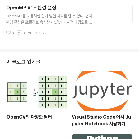
종속성이 있는지 병렬화가 가능 한지 먼저 판단하고 COR
OpenMP #1 - 환경 설정
E를 쓰기 위한 로직을 작성해야 하지만 어제의 코드는 컴파
글 내용
일러 최적화에 의해 의미 없는 코드를 테스트하게 되어 스
OpenMP를 사용하면 쉽게 병렬 처리를 할 수 있다. 먼저
레드를 추가할 때마다 오히려 비용이 커지게 되어 의도하
환경 구성은 프로젝트 속성창 - C/C++ - 언어 탭으로 이
지 않는 문제가 나타났다. 어제 사용한 방식은 work-shar
동하여 OpenMP 지원을 선택한다. 코드 아래는 OpenM
ing 모델이었다. Work-Sharing 같은 작업을 스레드 별
0
0
2020. 1. 21.
P 를 사용하여 병렬 처리를 하는 예제 코드 이다. #includ
로 실행하는 것이 아니라 작업을 분할해..
e #include #include // OpenMP 에 대한 함수가 정의
된 헤더파일 #include using namespace std; #defi
ne COUNT_MAX 1000 void doNothing() { } void f
unc(int n, int m) { for(int i = 0 ; i < n ;i +=1 ) { for(int
이 블로그 인기글
j = 0 ; j < m ; j +=1) { doNothing(); } } } int main() { c
lock_t start =..
OpenCV의 다양한 필터
Visual Studio Code 에서 Ju
pyter Notebook 사용하기