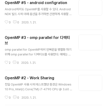
OpenMP #5 - android configration
글 내용
Android에서도 OpenMP를 사용할 수 있다. Android
NDK 빌드 시에 아래 옵션을 추가하면 간편하게 사용할 수
있다. LOCAL_CFLAGS += -fopenmp LOCAL_LDF
0
0
2020. 1. 21.
LAGS += -fopenmp 아래 웹 사이트에서 Android 환
경에서의 성능을 측정한 결과가 있다. OpenMP 를 사용
해서 성능 향상을 얻었다는 것을 알 수 있다. OpenMP를
OpenMP #3 - omp parallel for 디렉티
쓰던 Pthread 및 Click을 사용하던지 간에 데이터의 종속
성과 의존성을 제거하는 것이 우선이다. 멀티 스레드를 사
브
글 내용
용한다고 해서 무조건 성능 향상이 될 것이라고 생각하지
omp parallel for OpenMP에서 반복문을 병렬화 하기
말자. 개발자의 꼼꼼함이 먼저다. https://www.softwar
위해 omp parallel for 디렉티브를 사용한다. 예제는 아
ecoven.com/parallel-computing-with-openmp-
래와 같다. #pragma omp parallel for for (int i = 0; i
in-androi..
2
0
2020. 1. 21.
< count; i++ ) { //TODO.. } 한 개의 큰 루프를 하나의 p
araller for 디렉티브만 추가해서 시리얼 프로그램을 병렬
화 하는 것이 가능하다. 또한 많은 수의 for 루프를 각 루프
OpenMP #2 - Work Sharing
전에 여러 개의 parallel for 디렉티브를 연속해서 추가해
글 내용
서 시리얼 프로그램을 병렬화할 수도 있다. 하지만 모든 상
전일 OpenMP 사용 시에 테스트했던 환경은 Windows
황에서 항상 좋은 결과가만 가져오는 것은 아니다. parall
10 Pro, Intel(r) Core(TM) i7-4790 CPU @ 3.60 G
er for 디렉티브를 사용할 때는 몇 가지 주의 사항이 있다.
Hz, Ram 8 GB, x64에서 테스트하였다. Release 모드
병렬화 불가 코드 예시 아래의 코드는..
0
0
2020. 1. 21.
에서 결과가 의도했던 바와 다르게 속도가 느리게 나와서
의아함?? 멀티 코어를 쓰기 위해서 선행 작업인 함수 내의