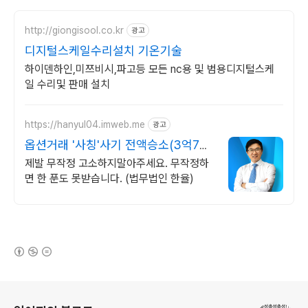
http://giongisool.co.kr
광고
디지털스케일수리설치 기온기술
하이덴하인,미쯔비시,파고등 모든 nc용 및 범용디지털스케
일 수리및 판매 설치
https://hanyul04.imweb.me
광고
옵션거래 '사칭'사기 전액승소(3억7천)
사례보유
제발 무작정 고소하지말아주세요. 무작정하
면 한 푼도 못받습니다. (법무법인 한율)
(새창열림)
로그 정보