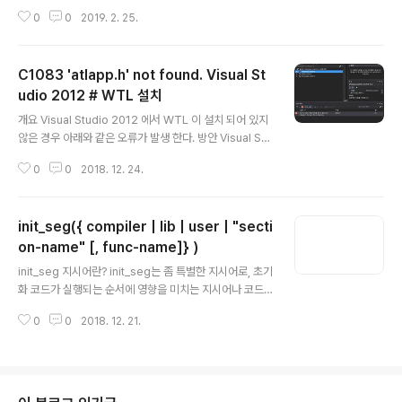
91011121314151617181920212223242526272
0
0
2019. 2. 25.
82930313233343536373839 Usage: readelf e
lf-file(s) Display information about the contents
of ELF format files Options are: -a --all Equivale
C1083 'atlapp.h' not found. Visual St
nt to: -h -l -S -s -r -d -V -A -I -h --file-header Di
splay the ELF file header -l --program-headers
udio 2012 # WTL 설치
글 내용
Display the program headers --segments An..
개요 Visual Studio 2012 에서 WTL 이 설치 되어 있지
않은 경우 아래와 같은 오류가 발생 한다. 방안 Visual Stu
dio 2005 까지는 WTL 을 내장하지만 그 이후 버전에서
0
0
2018. 12. 24.
는 WTL 이 내장 되지 않아 추가 설치 해야 한다. 먼저, htt
p://wtl.sourceforge.net/ 접속하여 현재 IDE 의 맞는
WTL 버전을 다운로드 받는다. 다운로드 받은 이후 임의의
init_seg({ compiler | lib | user | "secti
폴더에 압축을 푼다. 압축을 푼 WTL 폴더에 가면 AppWi
z 폴더가 있다.Setup.js 를 실행 한다. 위와 같은 창이 뜨
on-name" [, func-name]} )
글 내용
면서 현재 설치된 IDE 버전에 맞는 환경을 구성 한다. 모든
init_seg 지시어란? init_seg는 좀 특별한 지시어로, 초기
환경구성이 끝나면 IDE 로 돌아가서 포함폴더에 WTL/Inc
화 코드가 실행되는 순서에 영향을 미치는 지시어나 코드
lude 경로를 추가 한다.
섹션을 지정한다. 초기화 코드가 실행되는 순서라는 것은
0
0
2018. 12. 21.
주로 전역 변수의 초기화를 의미하며, 대부분 클래스의 생
성자 호출과 관련된다. VLD 에서 사용 하는 부분 VLD(Vis
ual Leak Detector)는 메모리 누수를 감지하는 라이브
러리이다. vld는 메모리를 할당하는 new 연산자 등을 할
당해서 메모리 할당을 기록한 뒤 프로그램 종료시 그 레퍼