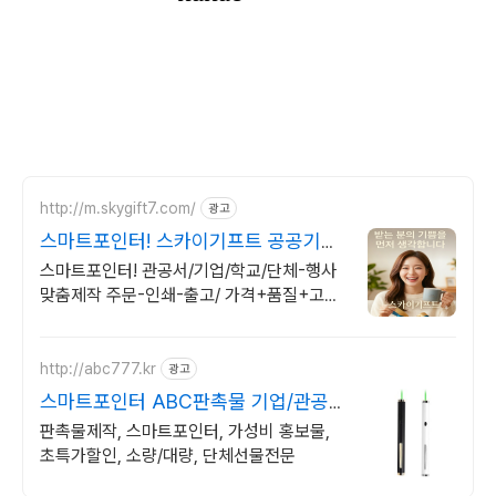
http://m.skygift7.com/
광고
스마트포인터! 스카이기프트 공공기관
우선구매 대상기업
스마트포인터! 관공서/기업/학교/단체-행사
맞춤제작 주문-인쇄-출고/ 가격+품질+고객
만족도 BEST/ 지금 바로 전화주세요!
http://abc777.kr
광고
스마트포인터 ABC판촉물 기업/관공
서 후결제
판촉물제작, 스마트포인터, 가성비 홍보물,
초특가할인, 소량/대량, 단체선물전문