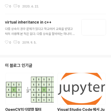
해서 코드를 작성하다가 외부에 라이브러리가 필요해서 추
0
0
2020. 6. 22.
가 했더니 외부 라이브러리에도 foo() 함수가 있을 수 있
다. 이때 컴파일러는 foo()란 이름만 보고서는 어느 함수를
가리키는지 알 수 없다. 외부 라이브러리에 정의된 함수의
virtual inheritance in c++
이름은 바꿀 수 없고, 내가 작성한 코드를 고치기엔 일이 너
글 내용
무 커져 버린다. 이런 문제는 네임 스페이스를 사용하여 해
다중 상속의 경우 문제가 많다고 학교에서 교육을 받았고
결 할 수 있다. 어떤 이름이 어디에 속해 있는지 문맥을 정
딱히 사용해 본 적은 없다. 다중 상속을 할바에는 하나의 cl
의할수 있기 때문이다. 아래는 예시이다. // namespace
ass 안에 has-a 포함 관계로 모두 넣어서 facade 방식
s.h namespace mycode { void foo(); } 네임스페이
0
0
2019. 9. 5.
으로 코딩을 주로 했다. 그래도 궁금했던 것이 다중상속관
스는 이렇게 함수나 메서드의 선언뿐만 아니라 구현 부..
계에서 vitual 상속을 해야지 컴파일러에서 하나의 인스턴
스만 보장해준다고 여러 블로그에서 확인했다. 아래 코드
를 보면서 이해해 보자. virtual 상속은 다중 상속에서 의미
가 있습니다. virtual 상속을 함으로써 상속받은 클래스의 i
이 블로그 인기글
nstance가 계층 구조 상에 여러 개 존재하는 것을 방지해
줍니다. class A { public: void Foo() {} }; class B : p
ublic A {}; class C : public A {}; class D : p..
OpenCV의 다양한 필터
Visual Studio Code 에서 Ju