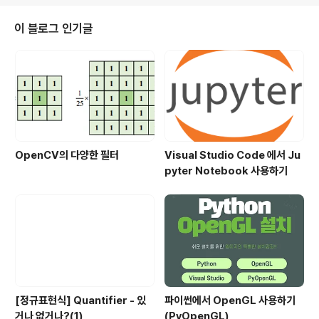
d::unique_ptr; std::shared_ptr; unique_ptr은 포인
터로 가리키는 대상이 스코프를 벗어나거나 삭제될 때 할
이 블로그 인기글
당된 메모리나 리소스도 자동으로 삭제된다는 점을 제외하
면 일반 포인터와 같다. 그러나 unique_ptr이 가리키는
객체를 일반 포인터로는 가리킬 수 없다. unique_ptr은 r
eturn 문이 실행되거나 익셉션(EXCEPT..
OpenCV의 다양한 필터
Visual Studio Code 에서 Ju
pyter Notebook 사용하기
[정규표현식] Quantifier - 있
파이썬에서 OpenGL 사용하기
거나 없거나?(1)
(PyOpenGL)