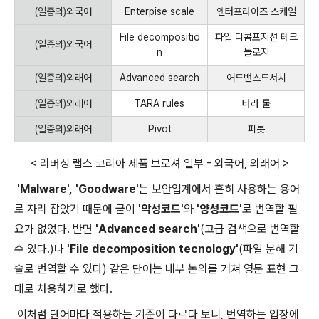
(일종의)
외국어
Enterpise scale
엔터프라이즈 스케일
File decompositio
파일 디콤포지션 테크
(일종의)
외국어
n
놀로지
(일종의)
외래어
Advanced search
어드밴스드서치
(일종의)
외래어
TARA rules
타라 룰
(일종의)
외래어
Pivot
피봇
< 리버싱 랩스 코리아 제품 브로셔 일부 - 외국어, 외래어 >
'Malware',
'Goodware'
는 보안업계에서 흔히 사용하는 용어
로 자리 잡았기 때문에 굳이
'악성코드'
와
'양성코드'
로 번역할 필
요가 없었다. 반면
'Advanced search'
(고급 검색으로 번역할
수 있다.)나
'File decomposition tecnology'
(파일 분해 기
술로 번역할 수 있다) 같은 단어는 내부 논의를 거쳐 영문 표현 그
대로 차용하기로 했다.
이처럼 단어마다 적용하는 기준이 다르다 보니, 번역하는 입장에