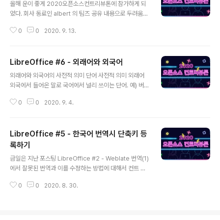
올해 운이 좋게 2020오픈소스컨트리뷰톤에 참가하게 되
었다. 회사 동료인 albert 의 팀즈 공유 내용으로 두려움
반, 설렘 반 신청해 보았고 "LibreOffice 한국어 사용성
0
0
2020. 9. 13.
향상 및 공헌자 양성 프로젝트"에 멘티로 참가 하였다. 현
업에서 개발업무를 진행하면서 1년 차.. 2년 차.. 5년.. 8
년.. 지나가면서 개발자가 아닌 역사가가 되어가는 나의 모
LibreOffice #6 - 외래어와 외국어
습을 보면서 이번 행사를 통해 터닝포인트가 생겼으면 했
글 내용
다. 강남과 서초 인근에 위치한 OpenUP 센터에서 발대식
외래어와 외국어의 사전적 의미 단어 사전적 의미 외래어
을 하였다. 일단 입구에서부터 오픈소스컨트리뷰톤의 향기
외국에서 들어온 말로 국어에서 널리 쓰이는 단어. 예) 버
가? 풍겨왔다. 기대 반 설렘반?! OpenUP 센터에 입장 후
스, 컴퓨터, 피아노 외국어 다른 나라의 말. 외국어는 다른
가장 먼저 눈에 띈 것이 스티커였다. 요새 개발자 스티커에
0
0
2020. 9. 4.
나라에서 사용하고 있는 말로 영어, 일본어, 중국어, 프랑스
욕심이 생겨서 그런지 갖고 싶었는데 말을 못 하고 그냥 지
어, 독일어 등 우리말을 제외한 말을 말한다. 외래어의 개념
나갔..
한 언어의 어휘는 다양한 층위로 구성되어 있고, 어휘를 구
LibreOffice #5 - 한국어 번역시 단축키 등
성하는 특성에 따라 여러 갈래의 하위분류가 가능하다. 예
를 들어 언어 사회 전체의 소통의 효율성과 통일성을 기준
록하기
글 내용
으로 할 때, 표준어와 방언이 구분된다. 방언은 다시 지역
금일은 지난 포스팅 LibreOffice #2 - Weblate 번역(1)
특성에 따라 드러나는 차이를 기준으로 한 지역방언과 남
에서 잘못된 번역과 이를 수정하는 방법에 대해서 컨트 리
성이나 여성 또는 연령, 직업에 따른 차이 등 여러 변수에
뷰톤을 통해서 배울 수 있었다. 포스팅에서 궁금했던 내용
의한 사회 방언으로..
0
0
2020. 8. 30.
은 아래 내용이었다. 지난번에 번역 사항은 아래와 같이 번
역하였다. 영문 한국어 번역 Rename S-heet... 시트 이
름 바꾸기... Rename S~heet... 문장에서 ~h 단축키 라
고 한다. 올바른 수정사항은 아래와 같아야 한다. 영어 한국