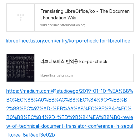
Translating LibreOffice/ko - The Documen
t Foundation Wiki
wiki.documentfoundation.org
libreoffice.tistory.com/entry/ko-po-check-for-libreoffice
리브레오피스 번역용 ko-po-check
libreoffice.tistory.com
https://medium.com/@studioego/2019-01-10-%EA%B8%
B0%EC%88%A0%EB%AC%B8%EC%84%9C-%EB%B
2%88%EC%97%AD-%EB%AA%A8%EC%9E%84-%EC%
B0%B8%EC%84%9D-%ED%9B%84%EA%B8%B0-revie
w-of-technical-document-translator-conference-in-seoul
-korea-8af6aef3e02b