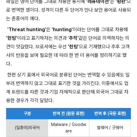
파일은 영어 단어를 그대로 차용한 동시에
'레퓨테이션'
은
'평판'
으
로 번역한 셈이다. 성격이 다른 두 단어가 만나 보안 용어로 사용되
는 혼종어의 예다.
'Threat hunting'
은
'hunting'
이라는 단어를 그대로 차용해
'헌팅'
이라고 표기하자는 의견과 '
추적'
같은 단어로 의역하자는 의
견이 엇갈렸다. 브로셔에는 우선
'헌팅'
으로 기재했으나 추후 고객
사의 반응을 보며 필요한 데 따라 한 번 더 용어를 정리하기로 했
다.
한편 상기 표에서 외국어로 분류된 단어는 번역할 수 있음에도 일
부러 번역하지 않고 그대로 표기한 것을 가리킨다. 이중에서도 업
계 트렌드를 따른 것과 기업 자체적으로 판단해 외국어 그대로 차
용한 경우가 각각 달랐다.
구분
번역 전 (원문 표현)
번역 후 (국문 표현)
Malware / Goodw
(일종의)외국어
멀웨어 / 굿웨어
are