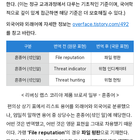
한다.
(이는 정규 교과과정에서 다루는 기초적인 기준이며, 국어학
적으로 깊이 있게 접근하면 해당 기준은 더 모호해질 수 있다.)
외국어와 외래어에 자세한 정보는
overface.tistory.com/492
를 참고 바란다.
구분
번역 전 (원문 표현)
번역 후 (국문 표현)
혼종어 (섞인말)
File reputation
파일 평판
혼종어 (섞인말)
Threat indicator
위협 인디케이터
혼종어 (섞인말)
Threat hunting
위협 헌팅
< 리버싱 랩스 코리아 제품 브로셔 일부 - 혼종어 >
편의상 상기 표에서 리스트 용어를 외래어와 외국어로 분류했으
나, 엄밀히 말하면 용어 중 상당수는 혼종어(섞인 말)에 해당한다.
어떤 것은 번역했고, 어떤 것은 영문 표현을 그대로 차용했기 때문
이다. 가령
'File reputation'
의 경우
파일 평판
으로 기재한다.