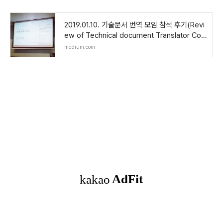
2019.01.10. 기술문서 번역 모임 참석 후기(Revi
ew of Technical document Translator Con
ference in Seoul, Korea)
medium.com