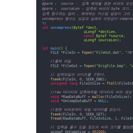
@parm :  source -  압축 해제될 원본 버퍼의 포인
@parm :  sourceLen - 압축된 버퍼의 byte 크기.

압축 함수와는 달리 , 해제에는 커스텀 설정이 그리 
uncompress 함수는 성공과 실패의 리턴값이 compres
*/
int
uncompress
(Bytef *dest, 

                    uLongf *destLen, 

const
 Bytef *source, 

                    uLongf sourceLen)
;

int
main
()
{

    FILE *FileIn = 
fopen
(
"FileOut.dat"
, 
"rb
//출력 파일
    FILE *FileOut = 
fopen
(
"OrigFile.bmp"
, 
"
// 입력파일의 사이즈를 구한다.
fseek
(FileIn, 
0
, SEEK_END);

unsigned
long
 FileInSize = 
ftell
(FileIn)
//raw 데이터와 압축해제될 데이터의 버퍼 생성
void
 *RawDataBuff = 
malloc
(FileInSize);

void
 *UnCompDataBuff = 
NULL
;

//원본 버퍼로부터 파일 데이터를 읽는다.
fseek
(FileIn, 
0
, SEEK_SET);

fread
(RawDataBuff, FileInSize, 
1
, FileIn
// 압축을 풀수 있을 정도의 버퍼 크기를 할당
    uLongf UnCompSize = 
482000
;
