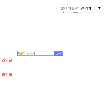
임이지의 블로그
구독하기
검
메
색
뉴
추
가
정
인기글
보
최신글