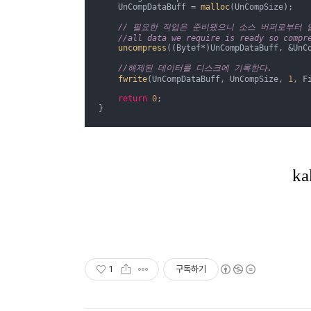
    UnCompDataBuff = 
malloc
(UnCompSize);

// 필요한 작업은 준비됐으니 소스 버퍼로부터 압축을
//all data we require is ready so compr
uncompress
((Bytef*)UnCompDataBuff, &UnC
//해제된 데이터를 디스크에 기록한다.
fwrite
(UnCompDataBuff, UnCompSize, 
1
, Fi
return
0
;

}
1
구독하기