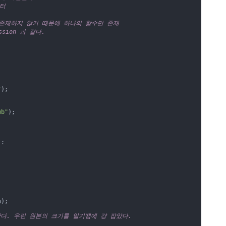
터

존재하지 않기 때문에 하나의 함수만 존재

sion 과 같다.

"
);

wb"
);

;

);

한다. 우린 원본의 크기를 알기땜에 걍 잡았다.