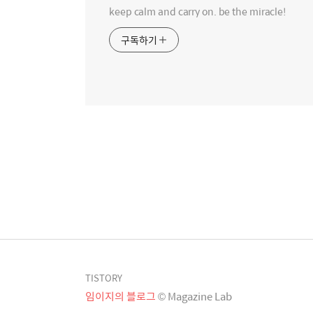
keep calm and carry on. be the miracle!
구독하기
TISTORY
임이지의 블로그
© Magazine Lab