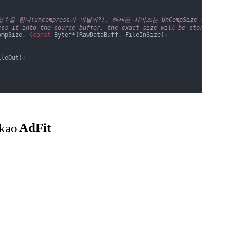
 한다(uncompress가 아닐까?). 해제된 사이즈는 UnCompSize 에 기
ess it into the source buffer, the exact size will be stored in 
ompSize, (
const
 Bytef*)RawDataBuff, FileInSize);

leOut);
