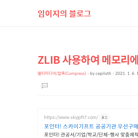
임이지의 블로그
ZLIB 사용하여 메모리에
상
본
문
세
제
멀티미디어/압축(Compress)
by
cepiloth
2021. 1. 6.
컨
본
목
텐
댓
문
글
츠
달
기
https://www.skygift7.com/
광고
포인터! 스카이기프트 공공기관 우선구
포인터! 관공서/기업/학교/단체-행사 맞춤제작