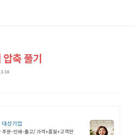
 압축 풀기
 11:16
매 대상기업
 주문-인쇄-출고/ 가격+품질+고객만