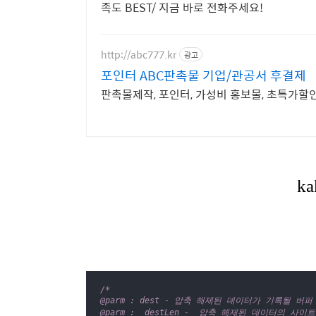
족도 BEST/ 지금 바로 전화주세요!
http://abc777.kr
광고
포인터 ABC판촉물 기업/관공서 후결제
판촉물제작, 포인터, 가성비 홍보물, 초특가할인
/*

@parm : dest - 압축 해제된 데이터가 기록될 버퍼
@parm :  destLen -  압축 해제된 데이터의 사이