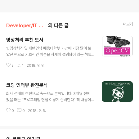
더보기
Developer/IT 도서
의 다른 글
영상처리 추천 도서
글 내용
1. 영상처리 및 패턴인식 배움터학부 기간에 가장 많이 보
았던 책으로 기초적인 이론을 자세히 설명되어 있는 책입
니다. 단일 픽셀처리를 시작으로 다중 픽셀처리, 신경망 까
2
1
2018. 9. 9.
지 설명되어 있습니다.모든 학문에서 동일하겠지만 기본용
어를 습득 후에 읽는 것을 권장합니다.최근 실무에서 패턴
인식을 쓰지 않다 보니 리마인드 됩니다. 2. Digital Imag
코딩 인터뷰 완전분석
e Processing학부 영상처리 및 패턴인식 전공 수업에서
글 내용
교재 였던 책입니다.번역이 다소 매끄럽지 못하지만 영상
회사 선배의 추천으로 속독으로 본책입니다. 3개월 전에
처리 바이블로 유명한 서적입니다. 3. 영상 처리 프로그래
봤을 때는 "프로그래밍 면접 이렇게 준비한다" 책 내용이랑
밍OpenCV 를 사용하기 전에 C++ 로 필셀처리 기초를
비슷하다고 생각하고 훌터 보고 덮은 책이었습니다. 금일
쌓기에 좋은 책이라고 생각합니다.예제 목록중에 차영상을
0
0
2018. 9. 5.
책을 다시 보고 느낀점은.. "아는 만큼 보인다." 3개월 전에
통한 침입자 검출시스템이 있으며 입문용으로 추천합니다.
봤을 때는 시시 하다고 생각하였는데, 문제 정의 및 응용되
4. 오픈소스 CxIma..
는 질문도 많고, 3개월 전보다 알고리즘 및 자료구조, STL
등을 학습을 하고 봤을 때는 주입식 문제가 아니라 응용문
제가 많으며 고정관념을 갖고 있으면 절대 못 푼다는 생각