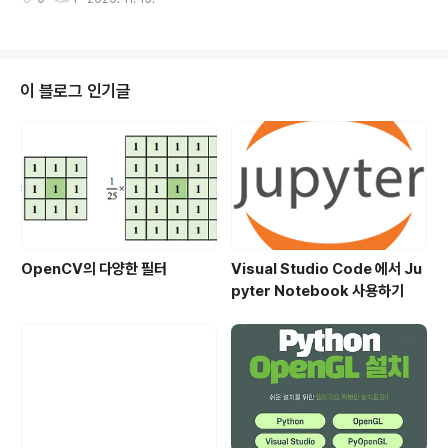
l 26, 2017 at 6:22:33 AM UTC-7, 沙蓝跋 wrote: groups.google.co
m 포럼에 내용의 의하면 pdf.js 는 javascript 기반으로 성능이 느리다. githu
b.com/urish/pdfium-wasm-example urish/pdfium-wasm-exampl
e Example of using PDFium Web Assembly b..
이 블로그 인기글
OpenCV의 다양한 필터
Visual Studio Code 에서 Ju
pyter Notebook 사용하기