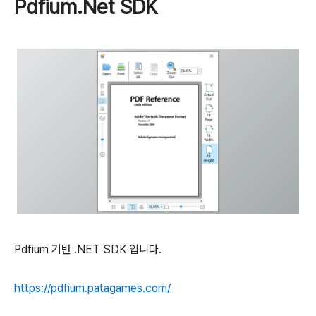
Pdfium.Net SDK
Pdfium 기반 .NET SDK 입니다.
https://pdfium.patagames.com/