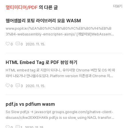
더보기
멀티미디어/PDF
의 다른 글
웹어셈블리 포팅 라이브러리 모음 WASM
글 내용
www.popit.kr/%EA%B0%9C%EB%B0%9C%EB%B0%94%EB%B
3%B4-webassembly-emscripten-asmjs/ [개발바보]WebAssembl
y, 브라우저에 올리는 네이티브 코드 | Popit WebAssembly 이름만 들어도
0
0
2020. 11. 15.
긴장되는 이 프로젝트는 지금 읽으시면서 생각하시는 그대로 web + Assmbl
y의 조합입니다. 브라우저 상에서 돌아가는 기계어라니 생각만 해도 즐거운 이
상상은 사실 비슷 www.popit.kr github.com/antelle/wasm-image-co
HTML Embed Tag 로 PDF 뷰잉 하기
mpressor antelle/wasm-image-compressor WebAssembly PNG
글 내용
image compressor. Contribute to antelle/wasm-image-compr..
HTML embed tag 로 지원이 되다니.. 유의사항 Chrome 버전 및 OS 에 따
라서 나오거나 안나올수도있다. Platform version 의존성과 Chrome 의존
성에 제약이 있다. 쉽게 얻는 만큼 예외 사항이 많다. c10106.tistory.com/2
0
3
2020. 11. 15.
408 한계사항 native 로 hanling 하는 구조가 아니면 새로운 요구사항에 쉽
게 대처할 수 없을거 같다. 아래는 예제코드랑 티스토리 블로그 HTML 에디터
에 적용한 화면이다. embed tag 를 사용하면 웹 브라우저에서 pdf 문서를 쉽
pdf.js vs pdfium wasm
게 볼 수 있다. -0- For Bruce Hello Bruce 참고 www.w3docs.com/sni
글 내용
ppets/html/how-to-embed-pdf-in-html.html
So Slow pdf.js -> javascript groups.google.com/g/native-client-
discuss/c/kw2EXKEHAKk pdf.js is so slow, using NACL transform
pdf to Html5 would be great , is it possible ? On Wednesday, Apri
0
1
2020. 11. 15.