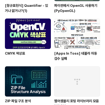
[정규표현식] Quantifier - 있
파이썬에서 OpenGL 사용하기
거나 없거나?(1)
(PyOpenGL)
CMYK 색상표
[Apps In Toss] 네뷸라 자동
검수 실패
ZIP 파일 구조 분석
웹어셈블리 포팅 라이브러리 모음