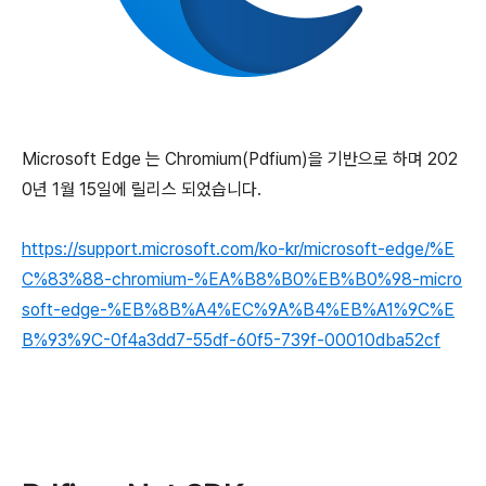
Microsoft Edge 는 Chromium(Pdfium)을 기반으로 하며 202
0년 1월 15일에 릴리스 되었습니다.
https://support.microsoft.com/ko-kr/microsoft-edge/%E
C%83%88-chromium-%EA%B8%B0%EB%B0%98-micro
soft-edge-%EB%8B%A4%EC%9A%B4%EB%A1%9C%E
B%93%9C-0f4a3dd7-55df-60f5-739f-00010dba52cf