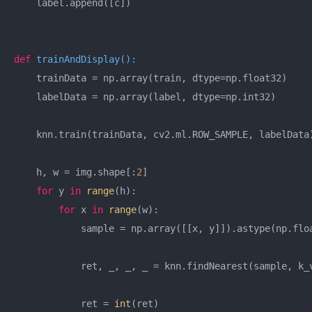
    label.append([c])

def
trainAndDisplay
():
    trainData = np.array(train, dtype=np.float32)

    labelData = np.array(label, dtype=np.int32)

    knn.train(trainData, cv2.ml.ROW_SAMPLE, labelData)
    h, w = img.shape[:
2
]

for
 y 
in
range
(h):

for
 x 
in
range
(w):

            sample = np.array([[x, y]]).astype(np.floa
            ret, _, _, _ = knn.findNearest(sample, k_v
            ret = 
int
(ret)
