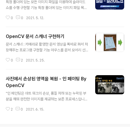
LBUTTONUP: oldx, oldy = -1, -1 elif event == cv
특정 폴더에 있는 모든 이미지 파일을 이용하여 슬라이드
2.EVENT_MOUSEMOVE: if flags & cv2.EVENT_FL
쇼를 수행 구현할 기능 특정 폴더에 있는 이미지 파일 목록
AG_LBUTTON: cv..
읽기 #os.listdir() 메소드 활용 import os file_list = o
0
0
2021. 5. 12.
s.listdir('.\\images') img_files = [file for file in file_
list if file.endswitch('.jpg')] #glob.glob() 메소드 활
용 import glob img_files = glob.glob('.\\images\\*.
OpenCV 문서 스캐너 구현하기
jpg') 이미지를 전체 화면으로 출력하기 먼저 cv2.WIND
글 내용
OW_NORMAL 속성의 창을 만든 후, cv2.setWindow
문서 스캐너 : 카메라로 촬영한 문서 영상을 똑바로 펴서 저
Property() 함수를 사용하여 전체 화면 속성으로 변경 cv
장해주는 프로그램 구현할 기능 마우스를 문서 모서리 선
2.namedWindw('image', c..
택 & 이동하기 키보드 ENTER 인식 왜곡된 문서 영상을
0
2
2021. 5. 25.
직사각형 형태로 똑바로 펴기 (투시 변환) 마우스로 문서
모서리 선택 & 이동하기 마우스 왼쪽 버튼이 눌린 좌표가
네 개의 모서리와 근접해 있는지를 검사 특정 모서리를 선
사진에서 손상된 영역을 복원 - 인 페이팅 By
택했다면 마우스 드래그를 검사 마우스 드래그 시 좌표 이
동 & 화면 표시 마우스 왼쪽 버튼이 떼어졌을 때의 좌표 기
OpenCV
글 내용
록 def onMouse(event, x, y, flags, param): global
"인 페인팅은 아트 워크의 손상, 품질 저하 또는 누락된 부
srcQuad, dragSrc, ptOld, src if event == cv2.EV
분을 채워 완전한 이미지를 제공하는 보존 프로세스입니
ENT_LBUTTONDOWN: for i in range(4): if cv2.no
다. 이 프로세스는 오일 또는 아크릴 페인팅, 화학 사진 인
rm..
2
0
2021. 6. 15.
쇄, 3차원 조각 또는 디지털 이미지 및 비디오와 같은 물리
적 및 디지털 아트 매체에 모두 적용할 수 있습니다." -> 위
키 인페인트라는 기술을 사용하면 이미지에서 손상된 영역
을 복원할 수 있습니다. OpenCV 에서 제공하는 sample