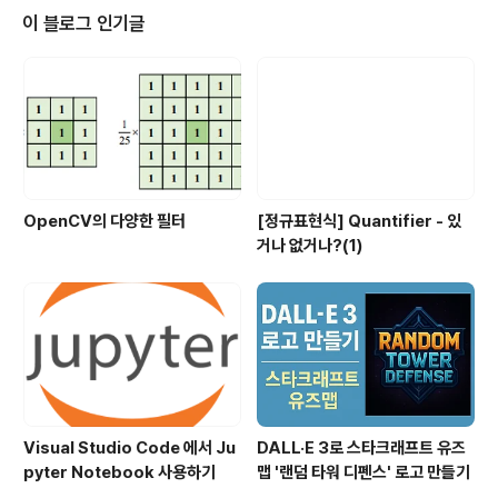
을 이용하여서 간단하게 inpaint를 실습해보도록 해보도
이 블로그 인기글
록 하겠습니다. 개발환경 Visual Studio Code 1.56.2 o
pencv-python 4.5.1.48 Python 3.7.9 Numpy, img
aug Step 1. Clone Repositery git clone https://git
hu..
OpenCV의 다양한 필터
[정규표현식] Quantifier - 있
거나 없거나?(1)
Visual Studio Code 에서 Ju
DALL·E 3로 스타크래프트 유즈
pyter Notebook 사용하기
맵 '랜덤 타워 디펜스' 로고 만들기