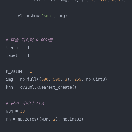
    cv2.imshow(
'knn'
, img)

# 학습 데이터 & 레이블
train = []

label = []

k_value = 
1
img = np.full((
500
, 
500
, 
3
), 
255
, np.uint8)

knn = cv2.ml.KNearest_create()

# 랜덤 데이터 생성
NUM = 
30
rn = np.zeros((NUM, 
2
), np.int32)
