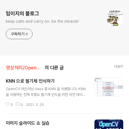
로그 정보
임이지의 블로그
keep calm and carry on. be the miracle!
구독하기
더보기
영상처리/OpenCV 실습
의 다른 글
KNN 으로 필기체 인식하기
글 내용
OpenCV 머신러닝 class 중 KNN 을 사용합니다. KNN
을 사용하는 전체 흐름도 필기체 인식을 위한 사전 데이터
전체 소스 코드 import sys import numpy as np imp
0
0
2021. 3. 29.
ort cv2 oldx, oldy = -1, -1 #숫자를 그리는 mouse c
allback def on_mouse(event, x, y, flags, _): glob
al oldx, oldy if event == cv2.EVENT_LBUTTOND
이미지 슬라이드 쇼 실습
OWN: oldx, oldy = x, y elif event == cv2.EVENT_
글 내용