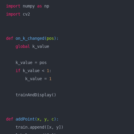
import
 numpy 
as
import
 cv2

def
on_k_changed
(
pos
):
global
 k_value

    k_value = pos

if
 k_value < 
1
:

        k_value = 
1
    trainAndDisplay()

def
addPoint
(
x, y, c
):
    train.append([x, y])
