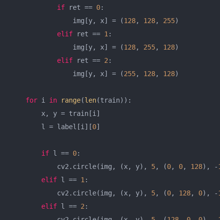
if
 ret == 
0
:

                img[y, x] = (
128
, 
128
, 
255
)

elif
 ret == 
1
:

                img[y, x] = (
128
, 
255
, 
128
)

elif
 ret == 
2
:

                img[y, x] = (
255
, 
128
, 
128
)

for
 i 
in
range
(
len
(train)):

        x, y = train[i]

        l = label[i][
0
]

if
 l == 
0
:

            cv2.circle(img, (x, y), 
5
, (
0
, 
0
, 
128
), -
elif
 l == 
1
:

            cv2.circle(img, (x, y), 
5
, (
0
, 
128
, 
0
), -
elif
 l == 
2
:

            cv2.circle(img, (x, y), 
5
, (
128
, 
0
, 
0
), -