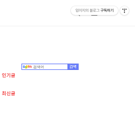
임이지의 블로그
구독하기
검
메
색
뉴
추
가
정
인기글
보
최신글