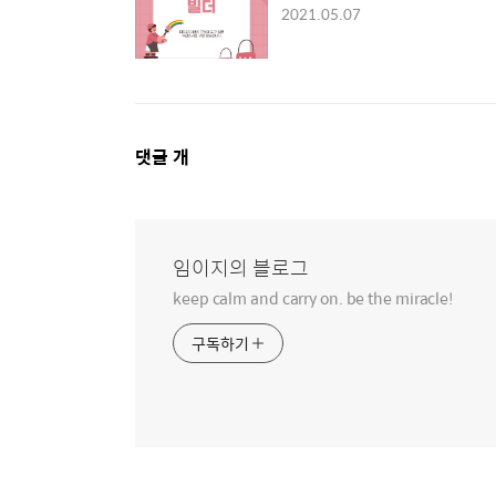
2021.05.07
댓
댓글
개
글
영
역
임이지의 블로그
keep calm and carry on. be the miracle!
구독하기