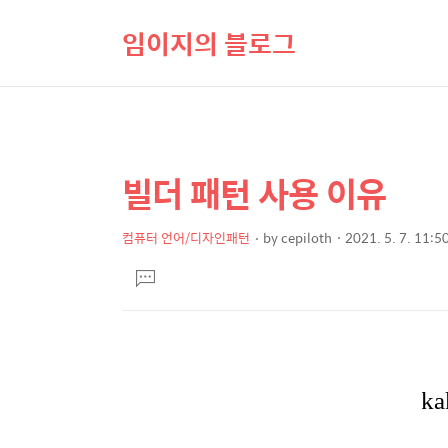
임이지의 블로그
빌더 패턴 사용 이유
상
본
문
세
제
컴퓨터 언어/디자인패턴
by
cepiloth
2021. 5. 7. 11:5
컨
본
목
텐
댓
문
글
츠
달
기