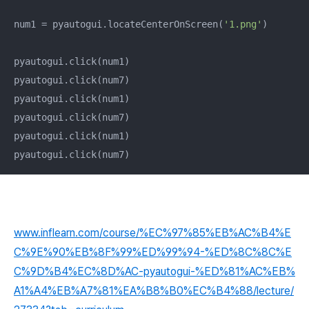
num1 = pyautogui.locateCenterOnScreen(
'1.png'
)

pyautogui.click(num1)

pyautogui.click(num7)

pyautogui.click(num1)

pyautogui.click(num7)

pyautogui.click(num1)

pyautogui.click(num7)
www.inflearn.com/course/%EC%97%85%EB%AC%B4%E
C%9E%90%EB%8F%99%ED%99%94-%ED%8C%8C%E
C%9D%B4%EC%8D%AC-pyautogui-%ED%81%AC%EB%
A1%A4%EB%A7%81%EA%B8%B0%EC%B4%88/lecture/