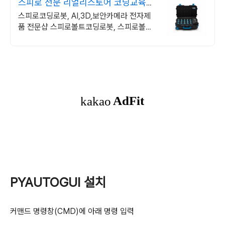
스피로 전문 리얼리스토어 코딩교육을
쉽고 재밌게
스피로코딩로봇, AI,3D,보안카메라 전자제
품 전문샵 스피로볼트코딩로봇, 스피로볼트
파워팩, 스피로미니등 스피로 전문몰
PYAUTOGUI 설치
커맨드 명령창(CMD)에 아래 명령 입력