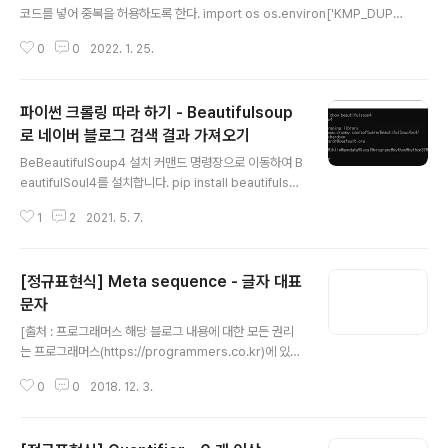
코드를 넣어 중복을 허용하도록 한다. import os os.environ['KMP_DUPLI
CATE_LIB_OK']='True'
0
0
2022. 1. 25.
파이썬 크롤링 따라 하기 - Beautifulsoup
로 네이버 블로그 검색 결과 가져오기
글 내용
BeBeautifulSoup4 설치 커맨드 명령장으로 이동하여 B
eautifulSoul4를 설치합니다. pip install beautifulsou
p4 설치 확인 pip show 명령어로 설치되었는지 확인합
1
2
2021. 5. 7.
니다. pip show beautifulsoup4 아래와 같은 결과 나
온다면 정상 설치가 된 것입니다. 기본 설정 Beatifulsou
p4 사용하기 위해 IMPORT 하기 import urllib.reque
[정규표현식] Meta sequence - 글자 대표
st from bs4 import BeautifulSoup # 최상단에 선언
합니다. 크롤링을 위한 기본 준비 URL의 주소에 접속하여
문자
글 내용
BeatifulSoup4 데이터 설정하는 단계 import urllib.re
[출처 : 프로그래머스 해당 블로그 내용에 대한 모든 권리
quest from bs4 import BeautifulSoup #url 은 네이
는 프로그래머스(https://programmers.co.kr)에 있
버에 파이..
음] \w는 글자를 대표하는 정규표현식인데요. abc나 가나
0
0
2018. 12. 3.
다와 같은 문자 또는 숫자를 대표합니다. 특수문자는 포함
하지 않지만 _(언더스코어)는 포함합니다. 한 번 실행해 볼
까요? 코드의 regex에 \w를 입력하고 제출해 보세요. 그