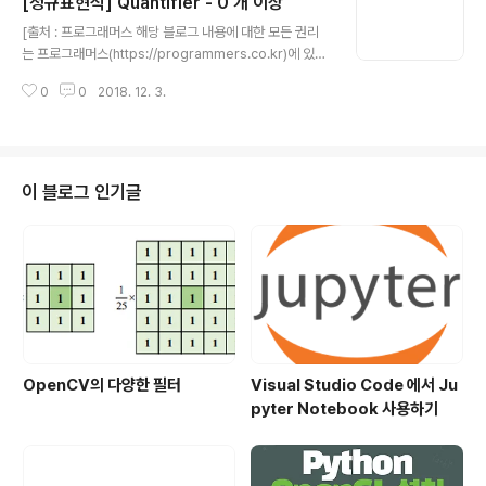
[정규표현식] Quantifier - 0 개 이상
리고 Output에서 search_target에 들어 있는 모든 문자
글 내용
와 숫자가 한 줄씩 나오는 걸 확인해 보세요.
[출처 : 프로그래머스 해당 블로그 내용에 대한 모든 권리
는 프로그래머스(https://programmers.co.kr)에 있
음] 자연수를 정규표현식으로 표현하려면 어떻게 할까요?
0
0
2018. 12. 3.
자연수를 010이라고 쓸 수는 없으므로 첫 자리는 반드시 1
~9중에 하나이어야 합니다. 그리고 두 번째 자리부터는 0
~9 사이의 숫자가 나올 수도 있고, 나오지 않을 수도 있지
요. 다시 말하면 1~9중 하나의 숫자가 나온 다음에 그 뒤에
는 숫자가 0개 이상 나오면 자연수라고 볼 수 있습니다. 0
이 블로그 인기글
개 이상은 *으로 표현하는데요. 숫자가 0개 이상 나타난다
는 건 \d*과 같이 표현합니다. 이를 이용하면 자연수는 [1-
9]\d*로 표현할 수 있습니다. regex에 [1-9]\d*를 입력
해서 실행해 보세요.
OpenCV의 다양한 필터
Visual Studio Code 에서 Ju
pyter Notebook 사용하기