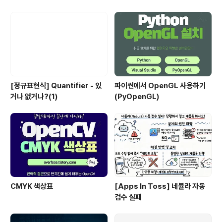
[정규표현식] Quantifier - 있
파이썬에서 OpenGL 사용하기
거나 없거나?(1)
(PyOpenGL)
CMYK 색상표
[Apps In Toss] 네뷸라 자동
검수 실패