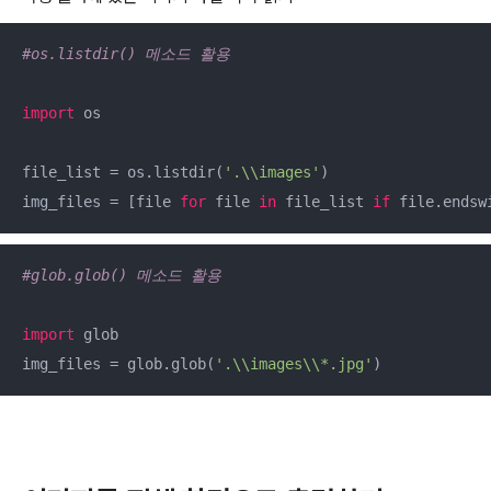
#os.listdir() 메소드 활용
import
 os

file_list = os.listdir(
'.\\images'
)

img_files = [file 
for
 file 
in
 file_list 
if
 file.endsw
#glob.glob() 메소드 활용
import
 glob

img_files = glob.glob(
'.\\images\\*.jpg'
)