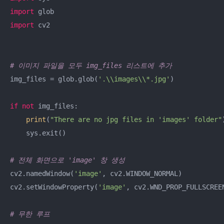
import
import
 cv2

# 이미지 파일을 모두 img_files 리스트에 추가
img_files = glob.glob(
'.\\images\\*.jpg'
)

if
not
 img_files:

print
(
"There are no jpg files in 'images' folder"
)
    sys.exit()

# 전체 화면으로 'image' 창 생성
cv2.namedWindow(
'image'
, cv2.WINDOW_NORMAL)

cv2.setWindowProperty(
'image'
, cv2.WND_PROP_FULLSCREEN
# 무한 루프