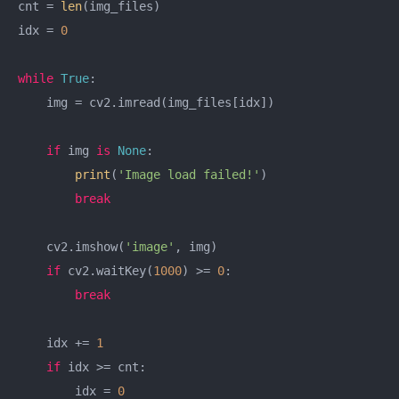
cnt = 
len
(img_files)

idx = 
0
while
True
:

    img = cv2.imread(img_files[idx])

if
 img 
is
None
:

print
(
'Image load failed!'
)

break
    cv2.imshow(
'image'
, img)

if
 cv2.waitKey(
1000
) >= 
0
:

break
    idx += 
1
if
 idx >= cnt:

        idx = 
0