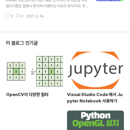
KNN(K-최근접이웃) 이란? 패턴 인식에서, k-최근접 이웃
AG_LBUTTON: cv..
알고리즘은 분류나 회귀에 사용되는 비모수 방식이다. 두
경우 모두 입력이 특징 공간 내 k개의 가장 가까운 훈련 데
0
0
2021. 2. 14.
이터로 구성되어 있다. 출력은 k-NN이 분류로 사용되었는
지 또는 회귀로 사용되었는지에 따라 다르다. 베이지안 분
류기는 데이터의 확률분포함수를 미리 가정하고 이를 추정
하여 분류에 활용하는 모수적 접근 방법을 취한다. 그러나
미리 가정된 확률 모델이 주어진 데이터 분포에 적합하지
이 블로그 인기글
않은 경우에는 좋은 성능을 기대하기 힘들다. 이러한 문제
에 대한 대안으로 비모수적 밀도추정에 기반을 둔 K-근접
이웃 분류기를 사용할 수 있다.(박혜영, 패턴인식과 기계학
습) K-근접이웃 분류기는 주어진 데이터로부터 거리가 가
까운 순서대로 K개의 데이터를 찾..
OpenCV의 다양한 필터
Visual Studio Code 에서 Ju
pyter Notebook 사용하기