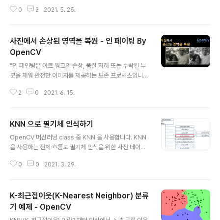
택 & 이동하기 키보드 ENTER 인식 왜곡된 문서 영상을
0
2
2021. 5. 25.
직사각형 형태로 똑바로 펴기 (투시 변환) 마우스로 문서
모서리 선택 & 이동하기 마우스 왼쪽 버튼이 눌린 좌표가
네 개의 모서리와 근접해 있는지를 검사 특정 모서리를 선
사진에서 손상된 영역을 복원 - 인 페이팅 By
택했다면 마우스 드래그를 검사 마우스 드래그 시 좌표 이
동 & 화면 표시 마우스 왼쪽 버튼이 떼어졌을 때의 좌표 기
OpenCV
글 내용
록 def onMouse(event, x, y, flags, param): global
"인 페인팅은 아트 워크의 손상, 품질 저하 또는 누락된 부
srcQuad, dragSrc, ptOld, src if event == cv2.EV
분을 채워 완전한 이미지를 제공하는 보존 프로세스입니
ENT_LBUTTONDOWN: for i in range(4): if cv2.no
다. 이 프로세스는 오일 또는 아크릴 페인팅, 화학 사진 인
rm..
2
0
2021. 6. 15.
쇄, 3차원 조각 또는 디지털 이미지 및 비디오와 같은 물리
적 및 디지털 아트 매체에 모두 적용할 수 있습니다." -> 위
키 인페인트라는 기술을 사용하면 이미지에서 손상된 영역
KNN 으로 필기체 인식하기
을 복원할 수 있습니다. OpenCV 에서 제공하는 sample
글 내용
을 이용하여서 간단하게 inpaint를 실습해보도록 해보도
OpenCV 머신러닝 class 중 KNN 을 사용합니다. KNN
록 하겠습니다. 개발환경 Visual Studio Code 1.56.2 o
을 사용하는 전체 흐름도 필기체 인식을 위한 사전 데이터
pencv-python 4.5.1.48 Python 3.7.9 Numpy, img
전체 소스 코드 import sys import numpy as np imp
aug Step 1. Clone Repositery git clone https://git
0
0
2021. 3. 29.
ort cv2 oldx, oldy = -1, -1 #숫자를 그리는 mouse c
hu..
allback def on_mouse(event, x, y, flags, _): glob
al oldx, oldy if event == cv2.EVENT_LBUTTOND
K-최근접이웃(K-Nearest Neighbor) 분류
OWN: oldx, oldy = x, y elif event == cv2.EVENT_
LBUTTONUP: oldx, oldy = -1, -1 elif event == cv
기 예제 - OpenCV
글 내용
2.EVENT_MOUSEMOVE: if flags & cv2.EVENT_FL