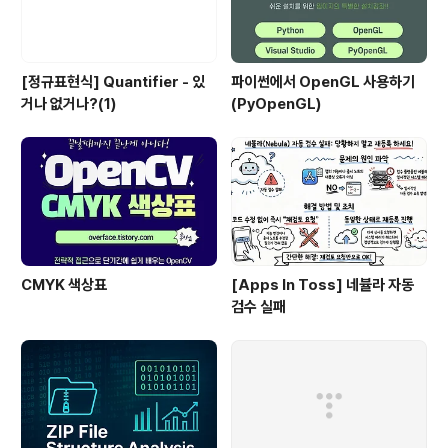
[정규표현식] Quantifier - 있
파이썬에서 OpenGL 사용하기
거나 없거나?(1)
(PyOpenGL)
CMYK 색상표
[Apps In Toss] 네뷸라 자동
검수 실패