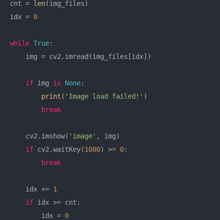
cnt = 
len
(img_files)

idx = 
0
while
True
:

    img = cv2.imread(img_files[idx])

if
 img 
is
None
:

print
(
'Image load failed!'
)

break
    cv2.imshow(
'image'
, img)

if
 cv2.waitKey(
1000
) >= 
0
:

break
    idx += 
1
if
 idx >= cnt:

        idx = 
0