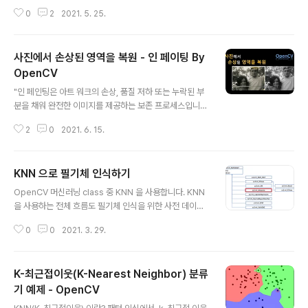
택 & 이동하기 키보드 ENTER 인식 왜곡된 문서 영상을
0
2
2021. 5. 25.
직사각형 형태로 똑바로 펴기 (투시 변환) 마우스로 문서
모서리 선택 & 이동하기 마우스 왼쪽 버튼이 눌린 좌표가
네 개의 모서리와 근접해 있는지를 검사 특정 모서리를 선
사진에서 손상된 영역을 복원 - 인 페이팅 By
택했다면 마우스 드래그를 검사 마우스 드래그 시 좌표 이
동 & 화면 표시 마우스 왼쪽 버튼이 떼어졌을 때의 좌표 기
OpenCV
글 내용
록 def onMouse(event, x, y, flags, param): global
"인 페인팅은 아트 워크의 손상, 품질 저하 또는 누락된 부
srcQuad, dragSrc, ptOld, src if event == cv2.EV
분을 채워 완전한 이미지를 제공하는 보존 프로세스입니
ENT_LBUTTONDOWN: for i in range(4): if cv2.no
다. 이 프로세스는 오일 또는 아크릴 페인팅, 화학 사진 인
rm..
2
0
2021. 6. 15.
쇄, 3차원 조각 또는 디지털 이미지 및 비디오와 같은 물리
적 및 디지털 아트 매체에 모두 적용할 수 있습니다." -> 위
키 인페인트라는 기술을 사용하면 이미지에서 손상된 영역
KNN 으로 필기체 인식하기
을 복원할 수 있습니다. OpenCV 에서 제공하는 sample
글 내용
을 이용하여서 간단하게 inpaint를 실습해보도록 해보도
OpenCV 머신러닝 class 중 KNN 을 사용합니다. KNN
록 하겠습니다. 개발환경 Visual Studio Code 1.56.2 o
을 사용하는 전체 흐름도 필기체 인식을 위한 사전 데이터
pencv-python 4.5.1.48 Python 3.7.9 Numpy, img
전체 소스 코드 import sys import numpy as np imp
aug Step 1. Clone Repositery git clone https://git
0
0
2021. 3. 29.
ort cv2 oldx, oldy = -1, -1 #숫자를 그리는 mouse c
hu..
allback def on_mouse(event, x, y, flags, _): glob
al oldx, oldy if event == cv2.EVENT_LBUTTOND
K-최근접이웃(K-Nearest Neighbor) 분류
OWN: oldx, oldy = x, y elif event == cv2.EVENT_
LBUTTONUP: oldx, oldy = -1, -1 elif event == cv
기 예제 - OpenCV
글 내용
2.EVENT_MOUSEMOVE: if flags & cv2.EVENT_FL