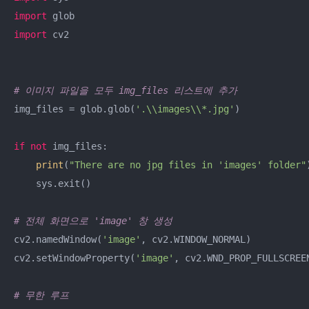
import
import
 cv2

# 이미지 파일을 모두 img_files 리스트에 추가
img_files = glob.glob(
'.\\images\\*.jpg'
)

if
not
 img_files:

print
(
"There are no jpg files in 'images' folder"
)
    sys.exit()

# 전체 화면으로 'image' 창 생성
cv2.namedWindow(
'image'
, cv2.WINDOW_NORMAL)

cv2.setWindowProperty(
'image'
, cv2.WND_PROP_FULLSCREEN
# 무한 루프