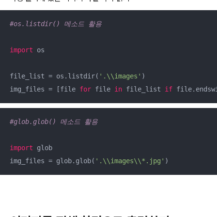
#os.listdir() 메소드 활용
import
 os

file_list = os.listdir(
'.\\images'
)

img_files = [file 
for
 file 
in
 file_list 
if
 file.endsw
#glob.glob() 메소드 활용
import
 glob

img_files = glob.glob(
'.\\images\\*.jpg'
)