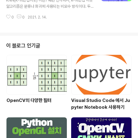
KNN(K-최근접이웃) 이란? 패턴 인식에서, k-최근접 이웃
AG_LBUTTON: cv..
알고리즘은 분류나 회귀에 사용되는 비모수 방식이다. 두
경우 모두 입력이 특징 공간 내 k개의 가장 가까운 훈련 데
0
0
2021. 2. 14.
이터로 구성되어 있다. 출력은 k-NN이 분류로 사용되었는
지 또는 회귀로 사용되었는지에 따라 다르다. 베이지안 분
류기는 데이터의 확률분포함수를 미리 가정하고 이를 추정
하여 분류에 활용하는 모수적 접근 방법을 취한다. 그러나
미리 가정된 확률 모델이 주어진 데이터 분포에 적합하지
이 블로그 인기글
않은 경우에는 좋은 성능을 기대하기 힘들다. 이러한 문제
에 대한 대안으로 비모수적 밀도추정에 기반을 둔 K-근접
이웃 분류기를 사용할 수 있다.(박혜영, 패턴인식과 기계학
습) K-근접이웃 분류기는 주어진 데이터로부터 거리가 가
까운 순서대로 K개의 데이터를 찾..
OpenCV의 다양한 필터
Visual Studio Code 에서 Ju
pyter Notebook 사용하기