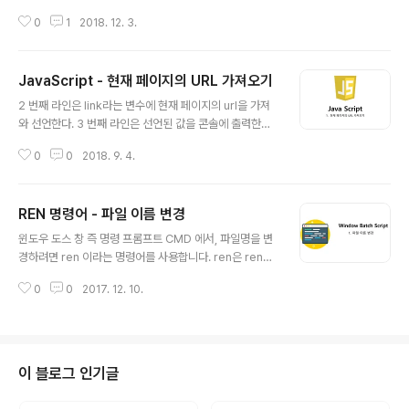
있으면 true, 그렇지 않으면 false인 Boolean 값을 반환
0
1
2018. 12. 3.
한다. 이 메소드를 사용하여 문서내 활성화된(active) 요
소가 포커스를 갖고 있는지 판단할 수 있다.문서를 볼 때,
포커스를 가진 요소는 언제나 문서상의 활성화된 요소이
JavaScript - 현재 페이지의 URL 가져오기
다. 반면에 활성화된 요소는 꼭 포커스를 갖지 않을 수 도
글 내용
있다. 예를 들면 전면에 나와있지 않은(not a foregroun
2 번째 라인은 link라는 변수에 현재 페이지의 url을 가져
d) 팝업창 내의 활성화된 요소는 포커스를 갖고 있지 않다.
와 선언한다. 3 번째 라인은 선언된 값을 콘솔에 출력한다.
문법EDITfocused = document.hasFocus();반환값
현재 페이지의 URL 을 제외하고 파라미터만 가져오고 싶
문서 내의 활성화된 요소가 포커스를 갖고 있지 않으면 fal
0
0
2018. 9. 4.
으면 2 번째 라인처럼 document.location.href.split
se를 반환, 포커스를 갖고..
("?"); 만 호출하면 된다.
REN 명령어 - 파일 이름 변경
글 내용
윈도우 도스 창 즉 명령 프롬프트 CMD 에서, 파일명을 변
경하려면 ren 이라는 명령어를 사용합니다. ren은 rena
me 의 준말입니다. 즉 "이름 바꾸기"입니다. batch 스크
0
0
2017. 12. 10.
립트를 활용하여 리소스의 이름을 변경하거나 폴더의 이름
을 변경하는 경우에 사용됩니다 파일에 # 들어가도 아래처
럼 하시면 됩니다.
이 블로그 인기글