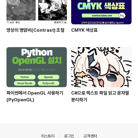
영상의 명암비(Contrast) 조절
CMYK 색상표
파이썬에서 OpenGL 사용하기
C#으로 텍스트 파일 읽고 문자열
(PyOpenGL)
분리하기
의안내
티스토리
로그인
고객센터