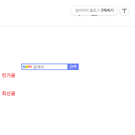
임이지의 블로그
구독하기
검
메
색
뉴
추
가
정
인기글
보
최신글