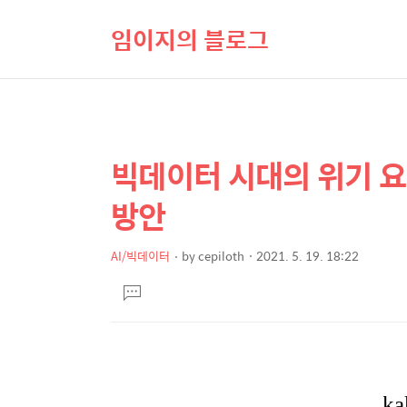
임이지의 블로그
빅데이터 시대의 위기 요
상
본
문
세
방안
제
컨
목
텐
AI/빅데이터
by
cepiloth
2021. 5. 19. 18:22
본
츠
댓
문
글
달
기