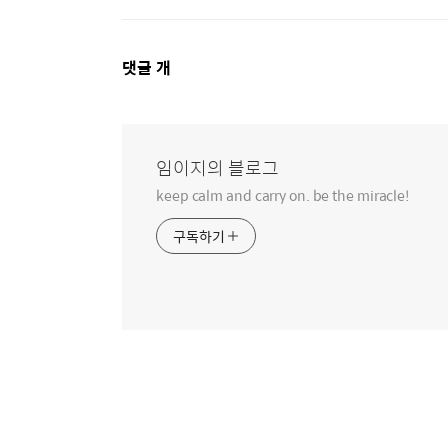
댓
댓글
개
글
영
역
임이지의 블로그
keep calm and carry on. be the miracle!
구독하기