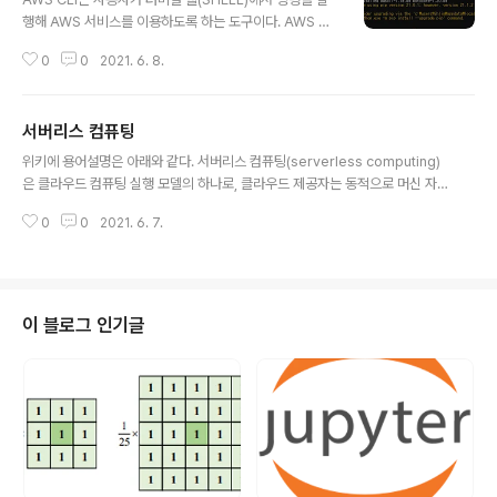
com/photo/german-one-way-street-sign-3-14
행해 AWS 서비스를 이용하도록 하는 도구이다. AWS CL
46112 무료 독일 단방향 거리 표지판 3 스톡 사진 - Free
I는 주로 파이썬 패키지 관리자를 통해 배포되기 때문에 개
Images.com 팔로우 메시지 www.freeimag..
0
0
2021. 6. 8.
발용 컴퓨터에 파이썬을 먼저 설치해야 한다. (파이썬이 설
치되어 있다고 가정하고 AWS CLI 설치하도록 한다. pip i
nstall awscli 설치 완료시 아래와 같다. 정상적으로 설치
서버리스 컴퓨팅
되었는지 아래 명령으로 확인한다. aws --version 위와
글 내용
같은 출력 결과가 나온다면 정상적으로 설치된 것이다.
위키에 용어설명은 아래와 같다. 서버리스 컴퓨팅(serverless computing)
은 클라우드 컴퓨팅 실행 모델의 하나로, 클라우드 제공자는 동적으로 머신 자
원의 할당을 관리한다. 가격은 미리 구매한 용적 단위가 아닌 애플리케이션이
0
0
2021. 6. 7.
소비한 자원의 실제 양에 기반을 둔다.[1] 유틸리티 컴퓨팅의 일종이다. 서버리
스 컴퓨팅은 여전히 서버가 필요하므로 부적절한 명칭이다.[1] "서버리스 컴퓨
팅"이라는 이름이 사용된 이유는 서버 관리 및 용적 계획 결정이 완전히 개발자
나 운영자로부터 숨겨져 있기 때문이다. 서버리스 코드는 마이크로서비스처럼
전통적인 스타일로 배치(deploy)된 코드와 결합하여 사용할 수 있다. 대안으
이 블로그 인기글
로, 애플리케이션들은 순수 서버리스 형태로 작성할 수 있으며 프로비전된 서버
를 아예 사용하지..