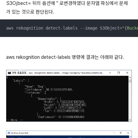
S3Ojbect= 뒤의 옵션에 " 로변경하였다 문자열 파싱에서 문제
가 있는 것으로 판단된다.
aws rekognition detect-labels --image S3Object=
"{Buck
aws rekognition detect-labels 명령에 결과는 아래와 같다.