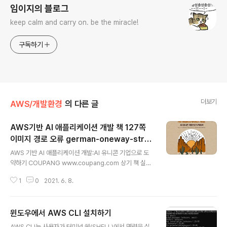
임이지의 블로그
keep calm and carry on. be the miracle!
구독하기
더보기
AWS/개발환경
의 다른 글
AWS기반 AI 애플리케이션 개발 책 127쪽
이미지 경로 오류 german-oneway-stre
글 내용
et-sign-3-1446112
AWS 기반 AI 애플리케이션 개발:AI 유니콘 기업으로 도
약하기 COUPANG www.coupang.com 상기 책 실습
을 위한 이미지 경로 "https://www.freeimages.com/
1
0
2021. 6. 8.
photo/german-oneway-street-sign-3-144611
2" 으로 접속하면 경로를 찾을 수가 없다고 나온다. 파일이
없어진 건가 하고 이것저것 찾아보다가. 오타였다는 것을
윈도우에서 AWS CLI 설치하기
알았다. oneway -> one-way 아래 경로로 접속하면 실
글 내용
습용 이미지를 얻을 수 있다. https://www.freeimages.
AWS CLI는 사용자가 터미널 쉘(SHELL)에서 명령을 실