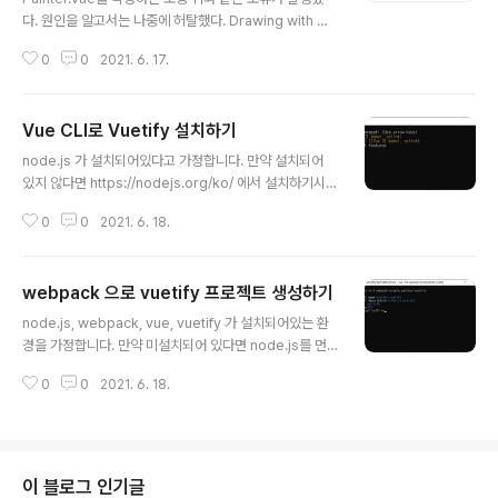
다. 원인을 알고서는 나중에 허탈했다. Drawing with mo
usemove event Canvas not supported 캔버스 되
0
0
2021. 6. 17.
돌리기 캔버스 초기화 캔버스 저장하기 methods: 에서 s
topDrawing(e) 함수가 문제였다. 아주아주 단순한 this.
키워드를 명시하지 않아서 발생한 문제였다. stopDrawin
Vue CLI로 Vuetify 설치하기
g(e) { if (this.isDrawing) { this.drawLine(this.x, thi
글 내용
s.y, e.offsetX, e.offsetY); this.x = 0; this.y = 0; thi
node.js 가 설치되어있다고 가정합니다. 만약 설치되어
s.isDrawing = false; console.log(this.isDrawing);
있지 않다면 https://nodejs.org/ko/ 에서 설치하기시
} 사소한 문제였는데 원인 찾느라고 고..
바랍니다. VUE CLI 설치 -g 옵션으로 글로벌로 설치한다.
0
0
2021. 6. 18.
npm install -g @vue/cli 프로젝트 생성 painter-vuet
ify라는 이름으로 생성한다. vue create painter-vuetif
y Vue2.x 버전대를 사용하고 있어 Default [Vue 2]를
webpack 으로 vuetify 프로젝트 생성하기
선택했다. 설치가 완료되면 아래와 같은 화면이 나타난다.
글 내용
dir 명령으로 디렉터리를 확인하면 아래와 같다. tree 명
node.js, webpack, vue, vuetify 가 설치되어있는 환
령으로 확인하면 다음과 같다. Localhost 실행 아래 명령
경을 가정합니다. 만약 미설치되어 있다면 node.js를 먼
으로 실행한다. Vue 만 설치되어 있는 상태이다. npm ru
저 설치하시기 바랍니다. webpack-simple 프로젝트 생
n serve Vuetify 설치 npm 명령으로 v..
0
0
2021. 6. 18.
성 vue init webpack-simple painter-vuetify vue i
nit webpack-simple [프로젝트명] 설치 완료된 화면입
니다. dir 과 tree 명령으로 프로젝트 구성을 확인하도록
하겠습니다. dir 명령 결과 tree 명령 결과 npm install n
pm install 명령을 사용하여 package.json에 설정된 종
이 블로그 인기글