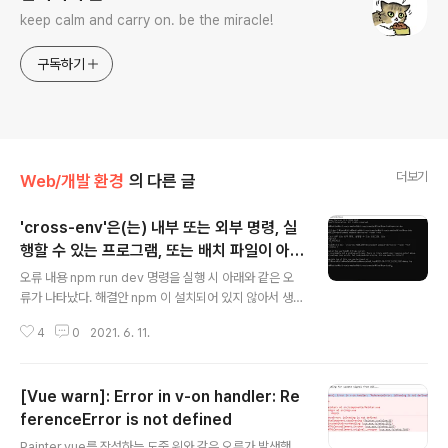
keep calm and carry on. be the miracle!
구독하기
더보기
Web/개발 환경
의 다른 글
'cross-env'은(는) 내부 또는 외부 명령, 실
행할 수 있는 프로그램, 또는 배치 파일이 아닙
글 내용
니다.
오류 내용 npm run dev 명령을 실행 시 아래와 같은 오
류가 나타났다. 해결안 npm 이 설치되어 있지 않아서 생긴
문제이다. 커맨드 창에서 npm install 명령을 입력한다. n
4
0
2021. 6. 11.
pm이 install이 완료되면 아래 명령어를 입력한다. npm r
un dev
[Vue warn]: Error in v-on handler: Re
ferenceError is not defined
글 내용
Painter.vue를 작성하는 도중 위와 같은 오류가 발생했