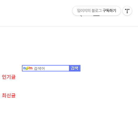
임이지의 블로그
구독하기
검
메
색
뉴
추
가
정
인기글
보
최신글