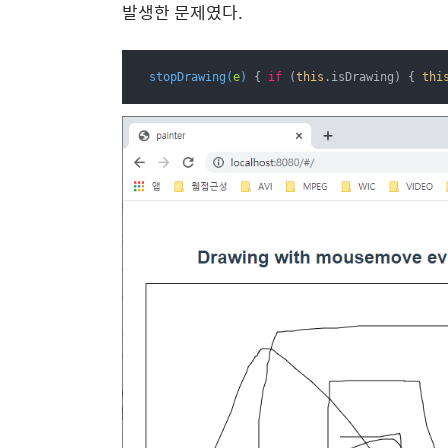
발생한 문제였다.
stopDrawing
(
e
)
 { 
if
 (
this
.isDrawing) { 
thi