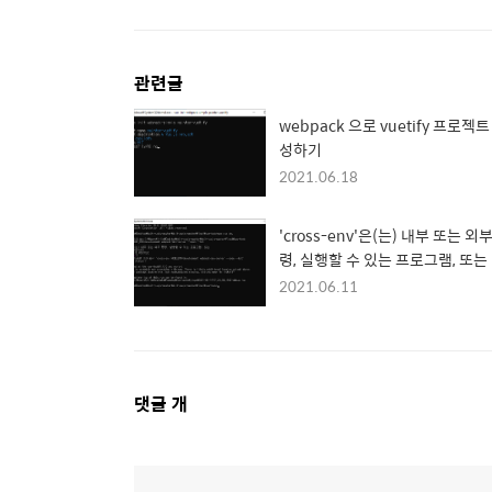
관련글
webpack 으로 vuetify 프로젝트
성하기
2021.06.18
'cross-env'은(는) 내부 또는 외
령, 실행할 수 있는 프로그램, 또는
치 파일이 아닙니다.
2021.06.11
댓
댓글
개
글
영
역