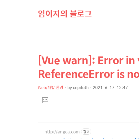
임이지의 블로그
[Vue warn]: Error in
상
본
문
세
ReferenceError is n
제
컨
목
텐
Web/개발 환경
by
cepiloth
2021. 6. 17. 12:47
본
츠
댓
문
글
달
기
http://engca.com
광고