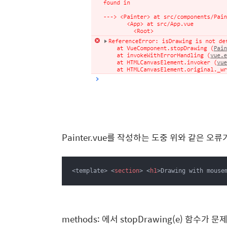
Painter.vue를 작성하는 도중 위와 같은 
<template> 
<
section
>
<
h1
>
Drawing with mouse
methods: 에서 stopDrawing(e) 함수