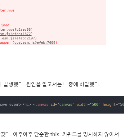
오류가 발생했다. 원인을 알고서는 나중에 허탈했다.
move event
</
h1
>
<
canvas
id
=
"canvas"
width
=
"500"
height
=
"500"
 @
mo
가 문제였다. 아주아주 단순한 this. 키워드를 명시하지 않아서