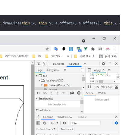
s
.drawLine(
this
.x, 
this
.y, e.offsetX, e.offsetY); 
this
.x = 
0
; 
th