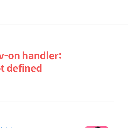
 v-on handler:
ot defined