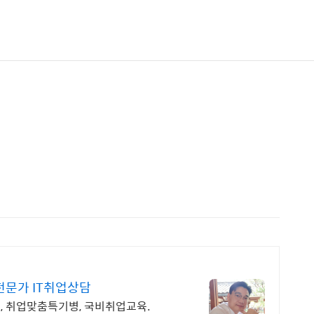
전문가 IT취업상담
능, 취업맞춤특기병, 국비취업교육.