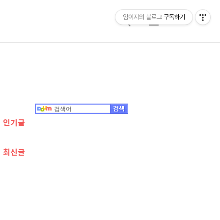
임이지의 블로그
구독하기
검
메
색
뉴
추
가
정
인기글
보
최신글