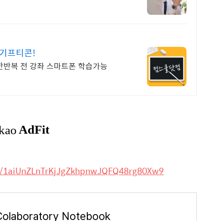
 기프티콘!
무한반복 전 강좌 스마트폰 학습가능
ive/1aiUnZLnTrKjJgZkhpnwJQFQ48rg80Xw9
Colaboratory Notebook