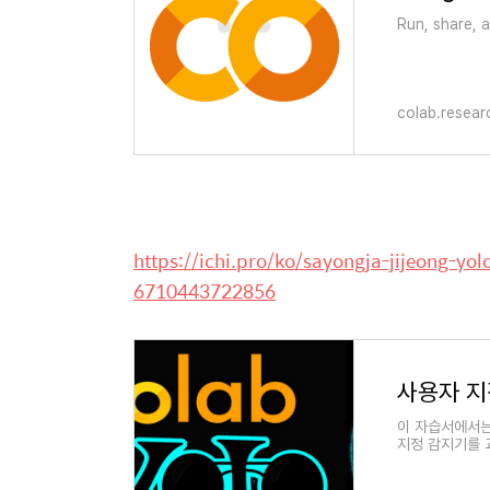
Run, share, 
colab.resea
https://ichi.pro/ko/sayongja-jijeong-y
6710443722856
이 자습서에서는
지정 감지기를 교
에는 대부분 클