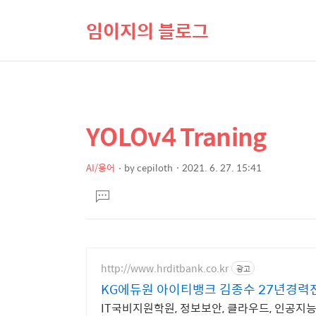
임이지의 블로그
YOLOv4 Traning
상
본
문
세
제
AI/용어
by
cepiloth
2021. 6. 27. 15:41
컨
본
목
텐
댓
문
글
츠
달
기
http://www.hrditbank.co.kr
광고
KG에듀원 아이티뱅크 김종수 27년경력
IT국비지원학원, 정보보안, 클라우드, 인공지