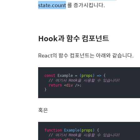
state.count
를 증가시킵니다.
Hook과 함수 컴포넌트
React의 함수 컴포넌트는 아래와 같습니다.
const
 Example = 
(
props
) =>
 {

// 여기서 Hook을 사용할 수 있습니다!
return
<
div
 />
;

}
혹은
function
Example
(
props
) 
{

// 여기서 Hook을 사용할 수 있습니다!