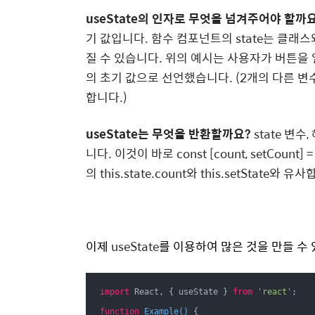
useState의 인자로 무엇을 넘겨주어야 할까
기 값입니다. 함수 컴포넌트의 state는 클래스
질 수 있습니다. 위의 예시는 사용자가 버튼을
의 초기 값으로 선언했습니다. (2개의 다른 
합니다.)
useState는 무엇을 반환할까요?
state 변
니다. 이것이 바로
const [count, setCou
의
this.state.count와
this.setState와 유
이제
useState
를 이용하여 많은 것을 만들 수
import
 React, { useState } 
from
'react'
;

function
Example
(
) 
{
