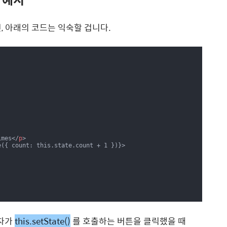
, 아래의 코드는 익숙할 겁니다.
imes
</
p
>
e({ count: this.state.count + 1 })}>

자가
this.setState()
를 호출하는 버튼을 클릭했을 때