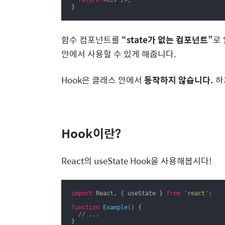
return
<
div
 />
;

}
함수 컴포넌트를
“state가 없는 컴포넌트”
로 
안에서 사용할 수 있게 해줍니다.
Hook은 클래스 안에서
동작하지 않습니다.
하
Hook이란?
React의 useState Hook을 사용해봅시다!
import
 React, { useState } 
from
'react'
;

function
Example
(
) 
{

// ...
}