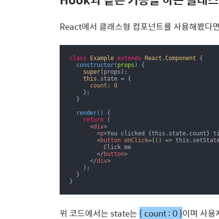
React에서 클래스형 컴포넌트를 사용해봤다면
class
Example
extends
React
.
Component
{

constructor
(
props
)
 {

super
(props);

this
.state = {

count
: 
0
    };

  }

render
(
)
 {

return
 (

<
div
>
<
p
>
You clicked {this.state.count} t
<
button
onClick
=
{()
 =>
 this.setStat
          Click me

</
button
>
</
div
>
    );

  }

}
위 코드에서는 state는
{ count : 0 }
이며 사용