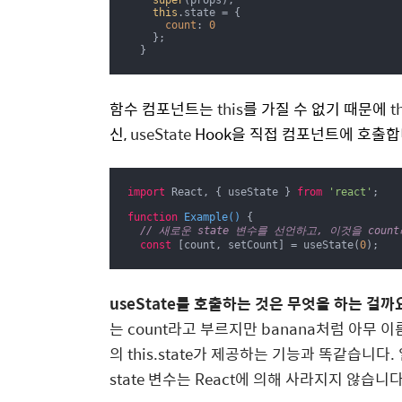
super
(props);

this
.state = {

count
: 
0
    };

  }
함수 컴포넌트는
this
를 가질 수 없기 때문에
t
신,
useState
Hook을 직접 컴포넌트에 호출합
import
 React, { useState } 
from
'react'
;

function
Example
(
) 
{

// 새로운 state 변수를 선언하고, 이것을 cou
const
 [count, setCount] = useState(
0
);
useState를 호출하는 것은 무엇을 하는 걸까
는
count라고 부르지만
banana처럼 아무 
의
this.state가 제공하는 기능과 똑같습니
state 변수는 React에 의해 사라지지 않습니다