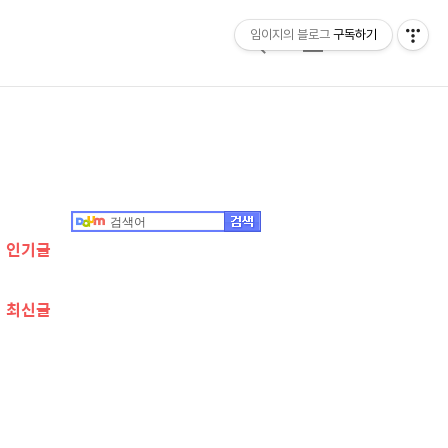
임이지의 블로그
구독하기
검
메
색
뉴
추
가
정
인기글
보
최신글