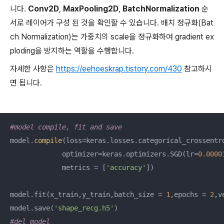
니다.
Conv2D
,
MaxPooling2D
,
BatchNormalization
순
서로 레이어가 구성 된 것을 확인할 수 있습니다. 배치 정규화(Bat
ch Normalization)는 가중치의 scale을 정규화하여 gradient ex
ploding을 방지하는 역할을 수행합니다.
자세한 사항은
https://eehoeskrap.tistory.com/430
참고하시
면 됩니다.
#model compile, fit and save
model.
compile
(loss=keras.losses.categorical_crossentro
             optimizer=keras.optimizers.SGD(lr=
0.0000
             metrics = [
'accuracy'
])

model.fit(x_train,y_train,batch_size = 
1
,epochs = 
2
,v
model.save(
'shape_recg.h5'
#del model