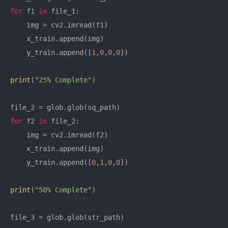
for
 f1 
in
 file_1:

    img = cv2.imread(f1)

    x_train.append(img)

    y_train.append([
1
,
0
,
0
,
0
])

print
(
"25% Complete"
)

for
 f2 
in
 file_2:

    img = cv2.imread(f2)

    x_train.append(img)

    y_train.append([
0
,
1
,
0
,
0
])

print
(
"50% Complete"
)
