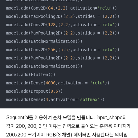
model.add(Conv2D(
64
,(
2
,
2
),activation=
'relu'
))

model.add(MaxPooling2D((
2
,
2
),strides = (
2
,
2
)))

model.add(Conv2D(
128
,(
2
,
2
),activation=
'relu'
))

model.add(MaxPooling2D((
2
,
2
),strides = (
2
,
2
)))

model.add(BatchNormalization())

model.add(Conv2D(
256
,(
5
,
5
),activation=
'relu'
))

model.add(MaxPooling2D((
2
,
2
),strides = (
2
,
2
)))

model.add(BatchNormalization())

model.add(Flatten())

model.add(Dense(
4096
,activation = 
'relu'
))

model.add(Dropout(
0.5
))

model.add(Dense(
4
,activation=
'softmax'
))
Sequential를 이용하여 순차 모델을 만듭니다. input_shape의
값이 200, 200, 3 인 이유는 입력으로 들어오는 훈련용 이미지가
200x200 크기이며 RGB(3 채널) 데이터만 사용한다는 의미입