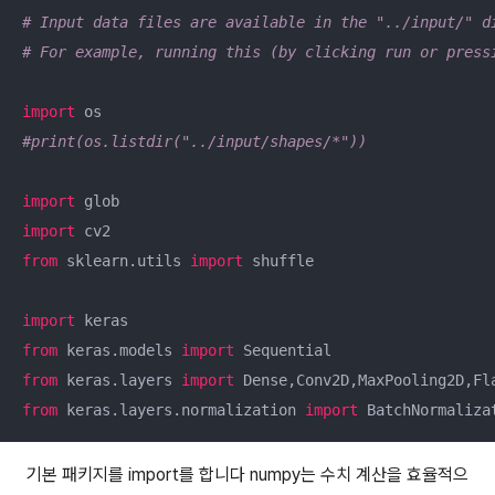
# Input data files are available in the "../input/" d
# For example, running this (by clicking run or press
import
#print(os.listdir("../input/shapes/*"))
import
import
from
 sklearn.utils 
import
 shuffle

import
from
 keras.models 
import
from
 keras.layers 
import
from
 keras.layers.normalization 
import
 BatchNormaliza
기본 패키지를 import를 합니다 numpy는 수치 계산을 효율적으