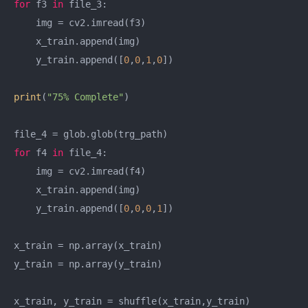
for
 f3 
in
 file_3:

    img = cv2.imread(f3)

    x_train.append(img)

    y_train.append([
0
,
0
,
1
,
0
])

print
(
"75% Complete"
)

for
 f4 
in
 file_4:

    img = cv2.imread(f4)

    x_train.append(img)

    y_train.append([
0
,
0
,
0
,
1
])

x_train = np.array(x_train)

y_train = np.array(y_train)

x_train, y_train = shuffle(x_train,y_train)
