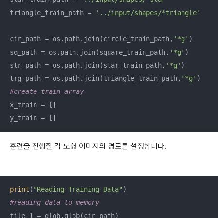
triangle_train_path = 
'../input/shapes/*triangle'
cir_path = os.path.join(circle_train_path,
'*g'
)

sq_path = os.path.join(square_train_path,
'*g'
)

str_path = os.path.join(star_train_path,
'*g'
)

trg_path = os.path.join(triangle_train_path,
'*g'
#create train array
x_train = []

y_train = []
훈련을 진행할 각 도형 이미지의 경로를 설정합니다.
print
(
"Reading Training Data"
#reading data to memory