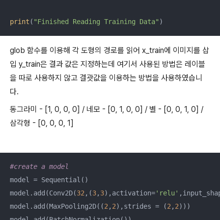
print
(
"Finished Reading Training Data"
)
glob 함수를 이용해 각 도형의 경로를 읽어 x_train에 이미지를 삽
입 y_train은 결과 값은 지정하는데 여기서 사용된 방법은 레이블
을 따로 사용하지 않고 결괏값을 이용하는 방법을 사용하였습니
다.
동그라미 - [1, 0, 0, 0] / 네모 - [0, 1, 0, 0] / 별 - [0, 0, 1, 0] /
삼각형 - [0, 0, 0, 1]
#create a model
model = Sequential()

model.add(Conv2D(
32
,(
3
,
3
),activation=
'relu'
,input_sha
model.add(MaxPooling2D((
2
,
2
),strides = (
2
,
2
)))

model.add(BatchNormalization())
