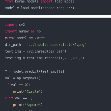
from
 keras.models 
import
 load_model

model = load_model(
'shape_recg.h5'
)
import
import
 numpy 
as
#test model on image
dir_path = 
'../input/shapes/circle/2.png'
test_img = cv2.imread(dir_path)

test_img = test_img.reshape(
1
,
200
,
200
,
3
)

Y = model.predict(test_img)[
0
]

if
(val == 
0
):

print
(
"Circle"
elif
(val == 
1
):

print
(
"Square"