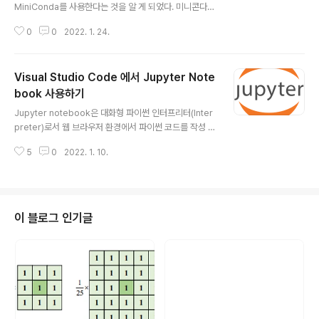
MiniConda를 사용한다는 것을 알 게 되었다. 미니콘다는
추가적인 패키지는 직접 설치해야 하는 것으로 보이며 시
0
0
2022. 1. 24.
스템 요구 사항은 아래와 같다. System requirements
License: Free use and redistribution under the t
erms of the EULA for Miniconda. Operating syst
Visual Studio Code 에서 Jupyter Note
em: Windows 8 or newer, 64-bit macOS 10.13+,
or Linux, including Ubuntu, RedHat, CentOS 7+,
book 사용하기
글 내용
and others. If your operating system is older tha
Jupyter notebook은 대화형 파이썬 인터프리터(Inter
n what is currently supporte..
preter)로서 웹 브라우저 환경에서 파이썬 코드를 작성 및
실행할 수 있는 툴이다. Visual Studio Code는 설치되어
5
0
2022. 1. 10.
있다고 가정하고 설치 과정을 포스팅하겠습니다. Visual S
tudio Code 확장 탭을 클릭하고 Jupter를 검색하여 설
치합니다. 추가적으로 Jupyter Keymap 도 설치합니다.
Jupyter Keymap은 jupyter notebook의 a, b, x, sh
ift+enter, ctrl+enter 등 단축키를 Visual Studio Co
이 블로그 인기글
de에서 사용할 수 있는 확장 플러그인입니다. python 파
일의 경우 [파일 - 새면서]로 파일을 추가할 수 있지만 주피
터 노트북 파일은 명령 팔레트로 만들어야 ..