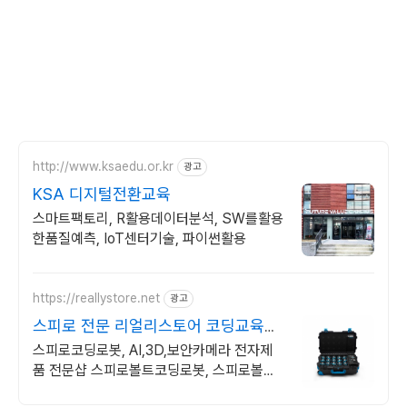
http://www.ksaedu.or.kr
광고
KSA 디지털전환교육
스마트팩토리, R활용데이터분석, SW를활용
한품질예측, IoT센터기술, 파이썬활용
https://reallystore.net
광고
스피로 전문 리얼리스토어 코딩교육을
쉽고 재밌게
스피로코딩로봇, AI,3D,보안카메라 전자제
품 전문샵 스피로볼트코딩로봇, 스피로볼트
파워팩, 스피로미니등 스피로 전문몰