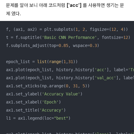
문제를 알아 보니 아래 코드처럼
['acc']
를 사용하면 생기는 문
제 였다.
f, (ax1, ax2) = plt.subplots(
1
, 
2
, figsize=(
12
, 
4
))

t = f.suptitle(
'Basic CNN Performance'
, fontsize=
12
)

f.subplots_adjust(top=
0.85
, wspace=
0.3
)

epoch_list = 
list
(
range
(
1
,
31
))

ax1.plot(epoch_list, history.history[
'acc'
], label=
'T
ax1.plot(epoch_list, history.history[
'val_acc'
], labe
ax1.set_xticks(np.arange(
0
, 
31
, 
5
))

ax1.set_ylabel(
'Accuracy Value'
)

ax1.set_xlabel(
'Epoch'
)

ax1.set_title(
'Accuracy'
)

l1 = ax1.legend(loc=
"best"
)
