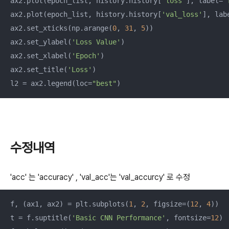
ax2.plot(epoch_list, history.history[
'loss'
], label=
'
ax2.plot(epoch_list, history.history[
'val_loss'
], lab
ax2.set_xticks(np.arange(
0
, 
31
, 
5
))

ax2.set_ylabel(
'Loss Value'
)

ax2.set_xlabel(
'Epoch'
)

ax2.set_title(
'Loss'
)

l2 = ax2.legend(loc=
"best"
)
수정내역
'acc' 는 'accuracy' , 'val_acc'는 'val_accurcy' 로 수정
f, (ax1, ax2) = plt.subplots(
1
, 
2
, figsize=(
12
, 
4
))

t = f.suptitle(
'Basic CNN Performance'
, fontsize=
12
)
