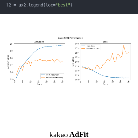
l2 = ax2.legend(loc=
"best"
)