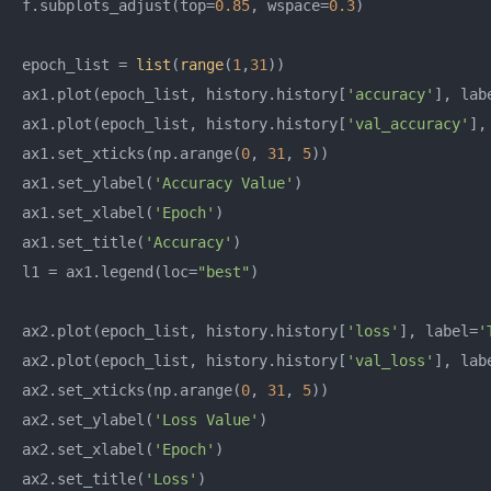
f.subplots_adjust(top=
0.85
, wspace=
0.3
)

epoch_list = 
list
(
range
(
1
,
31
))

ax1.plot(epoch_list, history.history[
'accuracy'
], lab
ax1.plot(epoch_list, history.history[
'val_accuracy'
],
ax1.set_xticks(np.arange(
0
, 
31
, 
5
))

ax1.set_ylabel(
'Accuracy Value'
)

ax1.set_xlabel(
'Epoch'
)

ax1.set_title(
'Accuracy'
)

l1 = ax1.legend(loc=
"best"
)

ax2.plot(epoch_list, history.history[
'loss'
], label=
'
ax2.plot(epoch_list, history.history[
'val_loss'
], lab
ax2.set_xticks(np.arange(
0
, 
31
, 
5
))

ax2.set_ylabel(
'Loss Value'
)

ax2.set_xlabel(
'Epoch'
)

ax2.set_title(
'Loss'
)
