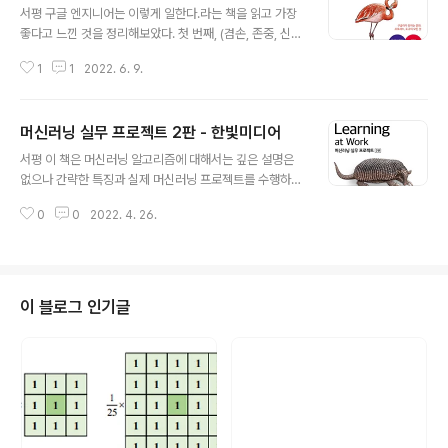
서평 구글 엔지니어는 이렇게 일한다.라는 책을 읽고 가장
좋다고 느낀 것을 정리해보았다. 첫 번째, (겸손, 존중, 신
뢰) 이 단어였다. 개발자 문화중 코드 리뷰에 대해서 지적이
1
1
2022. 6. 9.
아니라 겸손, 존중, 신뢰 3가지를 기반으로 문화를 만들었
다는 것에 매우 부러웠다. 두 번째, 지속 가능성. 소프트웨
어를 개발할 때 목표, 설계 등 여러 가지 요소들이 있는데
머신러닝 실무 프로젝트 2판 - 한빛미디어
가장 중요한 것이 지속 가능성이라고 생각한다. 당연한 말
글 내용
이지만 버그를 수정하며 사용자가 편한 기능을 만드는 것
서평 이 책은 머신러닝 알고리즘에 대해서는 깊은 설명은
도 중요하지만 그 외적으로 버전 관리, 빌드 시스템 등 개발
없으나 간략한 특징과 실제 머신러닝 프로젝트를 수행하기
자들도 편하게 일할 수 있는 개발환경 요소도 중요하다. 개
위해 필요한 필요한 지식에 대해서 소개한다. 프로젝트를
발자가 쉽게 다가갈 수 있어야 소프트웨어의 기대 수명과
0
0
2022. 4. 26.
시작할 때 여러 필요 요소가 있는데 필자가 생각할 때는 해
지속 가능성이 연장된다고 생각된다. 세 번째, 포스트 모템
결하려는 비즈니스 모델의 도메인 지식이 중요하다고 생각
문화. 가장 좋다고..
했지만 책에서는 아래 4가지가 가장 중요한 요소라고 한
다. 제품에 관한 도메인 지식을 가진사람 통계나 머신러닝
을 잘 아는 사람 데이터 분석 인프라를 만드는 엔지니어링
이 블로그 인기글
역량을 가진 사람 실패 리스크를 책임지는 책임자 머신러
닝 프로젝트는 모델 관련 지식, 코딩 스킬 차이 등 사람에게
의존하기 어려우며 일반적인 소프트웨어보다 인수인계가
어려우며 이러한 문제로 공통 실험 환경(개발환경)이 필요
하다. 머신러닝 프레임워크로는 TensorFlo..