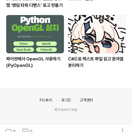
맵 '랜덤 타워 디펜스' 로고 만들기
파이썬에서 OpenGL 사용하기
C#으로 텍스트 파일 읽고 문자열
(PyOpenGL)
분리하기
의안내
티스토리
로그인
고객센터
© Daum Corp.
0
0