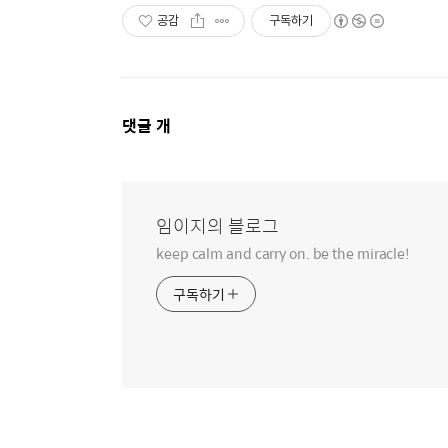
공감
구독하기
댓
댓글
개
글
영
역
임이지의 블로그
keep calm and carry on. be the miracle!
구독하기