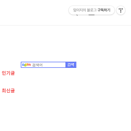
임이지의 블로그
구독하기
검
메
색
뉴
추
가
정
인기글
보
최신글