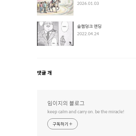
2026.01.03
슬램덩크 엔딩
2022.04.24
댓
댓글
개
글
영
역
임이지의 블로그
keep calm and carry on. be the miracle!
구독하기