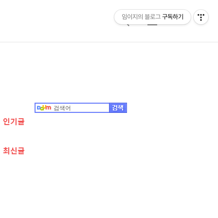
임이지의 블로그
구독하기
검
메
색
뉴
추
가
정
인기글
보
최신글