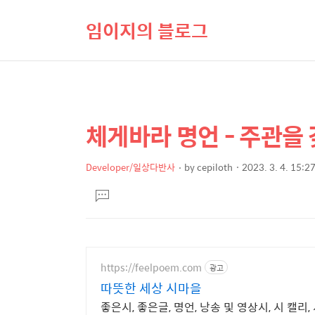
임이지의 블로그
체게바라 명언 - 주관을
상
본
문
세
제
Developer/일상다반사
by
cepiloth
2023. 3. 4. 15:2
컨
본
목
텐
댓
문
글
츠
달
기
https://feelpoem.com
광고
따뜻한 세상 시마을
좋은시, 좋은글, 명언, 낭송 및 영상시, 시 캘리,