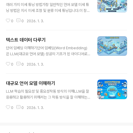
정보 압축 문제 (길이 압축): 텍스트가 길어질수록 (예: 100
여러 가지 미세 튜닝 방법가장 일반적인 언어 모델 미세 튜
개 토큰), 그 모든 의미를 단 하나의 은닉 상태로 압축하여
닝 방법은 지시 미세 조정 및 분류 미세 튜닝입니다.이 장의
디코더가 이를 잘 해석하고 번역을 수행하기는 어렵습니
주제인 분류 미세 튜닝(Classification finetuning)은 머
다.단어 의존성 문제: 또한, 텍스트에 나오는 순서대로 단어
0
0
2026. 1. 3.
신 러닝에 대한 배경 지식이 있다면 이미 익숙할 수 있는 절
별로 번역하는 방식은 언어마다 어순이 다르고 단어 맵핑
차입니다. 예를 들어, 손글씨 숫자를 분류하기 위해 합성곱
이 1:..
신경망을 훈련하는 것과 유사합니다.분류 미세 튜닝에서는
텍스트 데이터 다루기
모델이 출력할 수 있는 특정 개수의 클래스 레이블(예: "스
글 내용
팸" 및 "스팸아님")이 있습니다.분류 미세 튜닝된 모델은
단어 임베딩 이해하기단어 임베딩(Word Embedding)
훈련 중에 본 클래스(예: "스팸" 또는 "스팸아님")만 예측할
은 LLM(대규모 언어 모델) 성공의 기초가 된 아이디어로,
수 있는 반면, 지시 미세 튜닝된 모델은 일반적으로 많은 작
단어나 텍스트를 벡터로 표현하려는 시도에서 시작되었습
업을 수행할 수 있습니다.분류 미세 튜닝된 모델을 매우 특
0
0
2026. 1. 3.
니다.임의의 데이터를 벡터로 표현하는 것을 광범위하게
수화된 모델로 생각할 수 있습니다. 실제로는 다..
임베딩(Embedding)이라고 부르며, 단어 벡터, 은닉 벡
터, 잠재 벡터 등과 혼용되기도 합니다.토큰이나 단어를 벡
대규모 언어 모델 이해하기
터로 바꾼 것을 단어 임베딩이라고 부릅니다.텍스트 인베
글 내용
딩은 하나의 토큰, 문장, 단락 또는 문서 전체를 벡터로 바
LLM 학습의 필요성 및 중요성작동 방식의 이해LLM을 잘
꿀 수 있지만, 이 책에서는 주로 토큰을 벡터로 바꾸는 데
응용하고 활용하기 위해서는 그 작동 방식을 잘 이해하는
중점을 둡니다.단어 임베딩을 만드는 전문 알고리즘(예: W
것이 중요합니다. 마치 운전을 할 때 차의 구성 요소를 이해
ord2Vec)이 있지만, 대부분의 LLM은 모델 훈련 과정에
0
0
2026. 1. 3.
하는 사람이 차의 상태를 더 잘 이해할 수 있는 것과 같습니
서 단어 임베딩을 자체적으로 학습합니다.임베딩 벡터는
다.발전 방향 파악트랜스포머 기본 모델 구조를 초기에 잘
보통 100차원, 200차..
이해하지 못하면, LLM이 빠른 속도로 발전하는 이후의 내
용을 따라가지 못할 수 있습니다. 논문이나 기사의 이면에
가려진 내용을 이해하는 데 큰 도움이 됩니다.객관적인 판