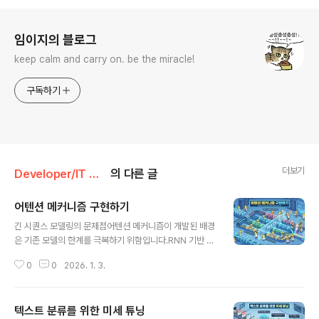
로그 정보
임이지의 블로그
keep calm and carry on. be the miracle!
구독하기
더보기
Developer/IT 도서
의 다른 글
어텐션 메커니즘 구현하기
글 내용
긴 시퀀스 모델링의 문제점어텐션 메커니즘이 개발된 배경
은 기존 모델의 한계를 극복하기 위함입니다.RNN 기반 인
코더-디코더의 구조: 기존 인코더-디코더 기반 모델은 RN
0
0
2026. 1. 3.
N(Recurrent Neural Network) 층을 사용하여 구현되
었습니다. 이 구조에서는 입력 문장(예: 독일어)이 순서대
로 들어오면, 마지막 토큰을 처리한 결과인 은닉 상태(Hid
텍스트 분류를 위한 미세 튜닝
den State) 또는 문맥 벡터만을 디코더에게 전달합니다.
글 내용