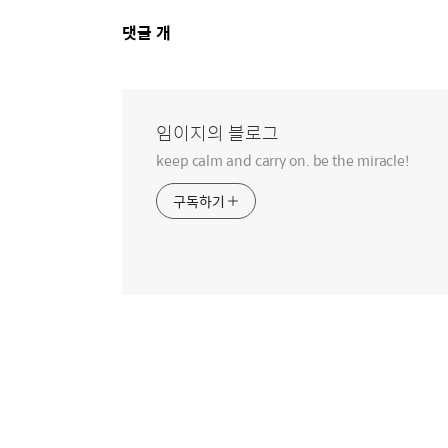
댓
댓글
개
글
영
역
임이지의 블로그
keep calm and carry on. be the miracle!
구독하기