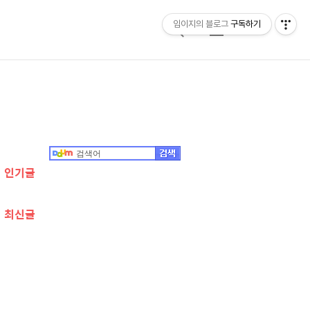
임이지의 블로그
구독하기
검
메
색
뉴
추
가
정
인기글
보
최신글