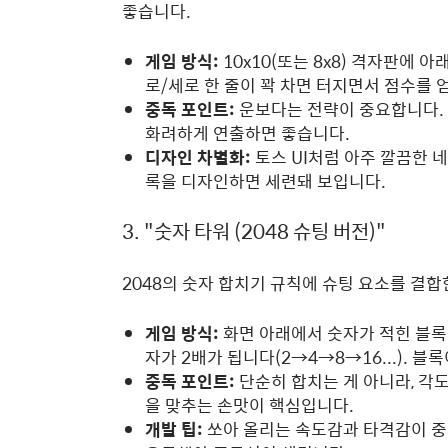
좋습니다.
게임 방식:
10x10(또는 8x8) 격자판에
로/세로 한 줄이 꽉 차면 터지면서 점수를 
중독 포인트:
운보다는 전략이 중요합니다. 
화려하게 연출하면 좋습니다.
디자인 차별화:
토스 UI처럼 아주 깔끔한 네
록을 디자인하면 세련돼 보입니다.
3. "숫자 타워 (2048 슈팅 버전)"
2048의 숫자 합치기 규칙에 슈팅 요소를 결합
게임 방식:
화면 아래에서 숫자가 적힌 블록
자가 2배가 됩니다(2→4→8→16...). 블
중독 포인트:
단순히 합치는 게 아니라, 각도를
을 맞추는 손맛이 핵심입니다.
개발 팁:
쏘아 올리는 속도감과 타격감이 중