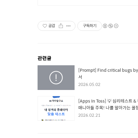
공감
구독하기
관련글
[Prompt] Find critical bugs b
서
2026.05.02
[Apps In Toss] 💡 심리테스트 &
매니아들 주목! 나를 알아가는 꿀
랫폼 'AI 자아탐구소' 소개
2026.02.21