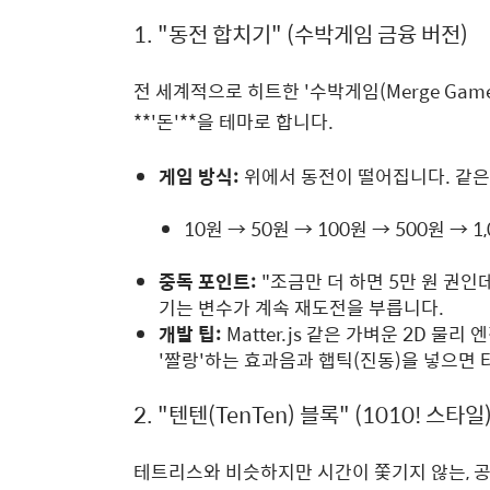
1. "동전 합치기" (수박게임 금융 버전)
전 세계적으로 히트한 '수박게임(Merge Ga
**'돈'**을 테마로 합니다.
게임 방식:
위에서 동전이 떨어집니다. 같은
10원 → 50원 → 100원 → 500원 → 1,
중독 포인트:
"조금만 더 하면 5만 원 권인데!
기는 변수가 계속 재도전을 부릅니다.
개발 팁:
Matter.js 같은 가벼운 2D 물
'짤랑'하는 효과음과 햅틱(진동)을 넣으면
2. "텐텐(TenTen) 블록" (1010! 스타일
테트리스와 비슷하지만 시간이 쫓기지 않는, 공