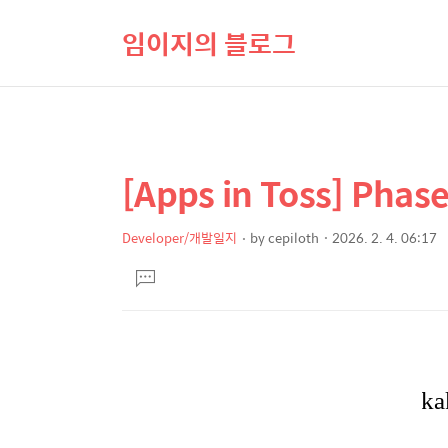
임이지의 블로그
[Apps in Toss] Pha
상
본
문
세
제
Developer/개발일지
by
cepiloth
2026. 2. 4. 06:17
컨
본
목
텐
댓
문
글
츠
달
기