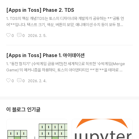
ges with meaningful blast radius.- Look for: data corruption, race
[Apps in Toss] Phase 2. TDS
conditions ..
글 내용
1. TDS의 핵심 개념TDS는 토스의 디자이너와 개발자가 공유하는 **'공통 언
어'**입니다. 텍스트 크기, 색상, 버튼의 모양, 애니메이션 수치 등이 모두 정의
되어 있어, 개발자는 복잡한 CSS나 UI 로직을 직접 짤 필요 없이 컴포넌트를 호
0
0
2026. 2. 5.
출하는 것만으로 토스 특유의 사용자 경험(UX)을 그대로 구현할 수 있습니
다."TDS는 가이드라인이 아니라 시스템입니다."가이드라인이 "이렇게 만드세
요"라는 규칙이라면, TDS는 "이미 만들어진 이 부품을 쓰세요"라는 도구 모음
[Apps in Toss] Phase 1. 아이데이션
입니다.2. TDS의 주요 구성 요소앱인 토스 개발자 센터에서는 크게 두 가지 라
글 내용
이브러리를 제공합니다.분류명칭상세 내용FoundationTDS Foundation폰
1. "동전 합치기" (수박게임 금융 버전)전 세계적으로 히트한 '수박게임(Merge
트(Typography), 컬러 팔레트, 아이콘, 여백(Spacing) 등 가..
Game)'의 메커니즘을 차용하되, 토스의 아이덴티티인 **'돈'**을 테마로 합
니다.게임 방식: 위에서 동전이 떨어집니다. 같은 동전끼리 닿으면 합쳐져서 더
0
0
2026. 2. 4.
큰 단위의 화폐가 됩니다.10원 → 50원 → 100원 → 500원 → 1,000원(지
폐) → ... → 골드바(최종 목표)중독 포인트: "조금만 더 하면 5만 원 권인데!" 하
는 아쉬움과, 물리 엔진(Matter.js 추천) 특유의 튕기는 변수가 계속 재도전을
부릅니다.개발 팁: Matter.js 같은 가벼운 2D 물리 엔진을 사용하면 금방 구현
합니다. 합쳐질 때 토스 특유의 '짤랑'하는 효과음과 햅틱(진동)을 넣으면 타격
이 블로그 인기글
감이 배가됩니다.2. "텐텐(TenTen..