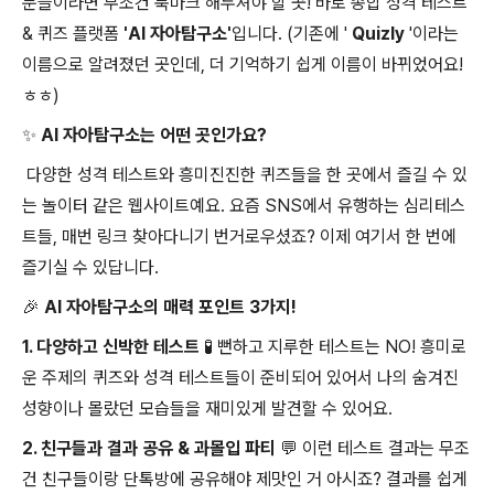
분들이라면 무조건 북마크 해두셔야 할 곳! 바로 종합 성격 테스트
& 퀴즈 플랫폼
'AI 자아탐구소'
입니다. (기존에 '
Quizly
'이라는
이름으로 알려졌던 곳인데, 더 기억하기 쉽게 이름이 바뀌었어요!
ㅎㅎ)
✨
AI 자아탐구소
는 어떤 곳인가요?
다양한 성격 테스트와 흥미진진한 퀴즈들을 한 곳에서 즐길 수 있
는 놀이터 같은 웹사이트예요. 요즘 SNS에서 유행하는 심리테스
트들, 매번 링크 찾아다니기 번거로우셨죠? 이제 여기서 한 번에
즐기실 수 있답니다.
🎉
AI 자아탐구소
의 매력 포인트 3가지!
1. 다양하고 신박한 테스트 🧪
뻔하고 지루한 테스트는 NO! 흥미로
운 주제의 퀴즈와 성격 테스트들이 준비되어 있어서 나의 숨겨진
성향이나 몰랐던 모습들을 재미있게 발견할 수 있어요.
2. 친구들과 결과 공유 & 과몰입 파티 💬
이런 테스트 결과는 무조
건 친구들이랑 단톡방에 공유해야 제맛인 거 아시죠? 결과를 쉽게