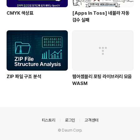
CMYK 색상표
[Apps In Toss] 네뷸라 자동
검수 실패
ZIP 파일 구조 분석
웹어셈블리 포팅 라이브러리 모음
WASM
의안내
티스토리
로그인
고객센터
© Daum Corp.