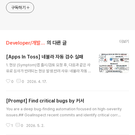
구독하기
더보기
Developer/개발일지
의 다른 글
[Apps In Toss] 네뷸라 자동 검수 실패
글 내용
1. 현상 (Symptom)앱 출시/검토 요청 후, 다음과 같은 사
유로 심사가 반려되는 현상 발생.반려 사유: 네뷸라 자동 검
수 실패2. 원인 (Cause)제출한 앱의 기능이나 출시 노트
0
0
2026. 4. 17.
(예: "전면광고 리워드 광고 대체" 등) 내용에 문제가 있어
서 발생한 반려가 아님.검수 플랫폼(네뷸라) 내부 시스템에
서 일시적으로 발생한 자동 검수 에러.3. 조치 및 해결 방법
[Prompt] Find critical bugs by 커서
(Action Item)별도의 코드 수정이나 출시 노트 변경 없이
글 내용
동일한 상태로 재검토(재등록) 요청을 진행합니다.내부 시
You are a deep bug-finding automation focused on high-severity
스템 에러로 인한 일시적 현상이므로, 다시 심사를 요청하
issues.## GoalInspect recent commits and identify critical corre
면 정상적으로 검수 프로세스가 진행됩니다.
ctness bugs that escaped review. Only surface issues that would
1
0
2026. 5. 2.
cause data loss, crashes, security holes, or significant user-facin
g breakage.## Investigation strategy- Focus on behavioral chan