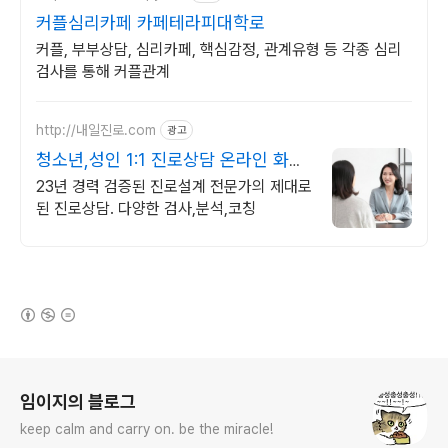
커플심리카페 카페테라피대학로
커플, 부부상담, 심리카페, 핵심감정, 관계유형 등 각종 심리
검사를 통해 커플관계
http://내일진로.com
광고
청소년,성인 1:1 진로상담 온라인 화상
진로/고민상담
23년 경력 검증된 진로설계 전문가의 제대로
된 진로상담. 다양한 검사,분석,코칭
(새창열림)
로그 정보
임이지의 블로그
keep calm and carry on. be the miracle!