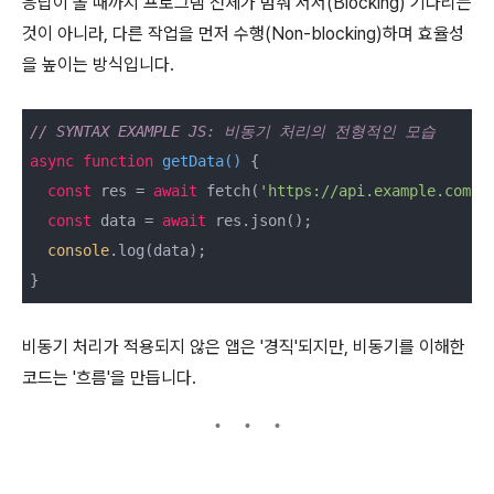
응답이 올 때까지 프로그램 전체가 멈춰 서서(Blocking) 기다리는
것이 아니라, 다른 작업을 먼저 수행(Non-blocking)하며 효율성
을 높이는 방식입니다.
// SYNTAX EXAMPLE JS: 비동기 처리의 전형적인 모습
async
function
getData
(
) 
{

const
 res = 
await
 fetch(
'https://api.example.com'
);
const
 data = 
await
 res.json();

console
.log(data);

비동기 처리가 적용되지 않은 앱은 '경직'되지만, 비동기를 이해한
코드는 '흐름'을 만듭니다.