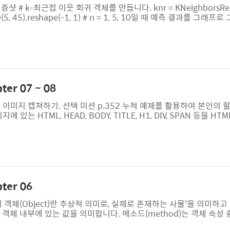
샷 # k-최근접 이웃 회귀 객체를 만듭니다. knr = KNeighborsRegre
, 45).reshape(-1, 1) # n = 1, 5, 10일 때 예측 결과를 그래프로
ghbors = n; knr.fit(train_input, train_target) # 지정한 범위
train_input, train_target) plt.plot(x, prediction) plt.titl..
r 07 ~ 08
 이미지 캡쳐하기. 선택 미션 p.352 누적 예제를 활용하여 본인의 
는 HTML, HEAD, BODY, TITLE, H1, DIV, SPAN 등을 H
크립트에서는 이를 문서 객체라고 부릅니다. 문서 객체를 조합해서 만
코드를 자바스크립트로 조작하기 1번째 h1 태그 2번째 h2 태그 실
전에 HEAD 태그 안의 SCRIPT 태그에서 BODY 태그를 조작하던 
er 06
 객체(Object)란 추상적 의미로, 실제로 존재하는 사물'을 의미하고
)은 객체 내부에 있는 값을 의미합니다. 메소드(method)는 객체 속성 
 문제 3번 풀고, 풀이 과정 설명하기 모질라 문서에서 Math 객체와 