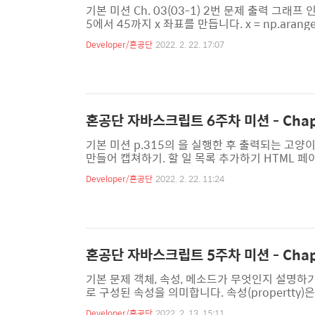
기본 미션 Ch. 03(03-1) 2번 문제 출력 그래프 인증
5에서 45까지 x 좌표를 만듭니다. x = np.arange(5
n in [1 , 5, 10]: # 모델을 훈련합니다. knr.n_nei
Developer/혼공단
2022. 2. 22. 17:07
구합니다. prediction = knr.predict(x) plt.scatter(
혼공단 자바스크립트 6주차 미션 - Chapte
기본 미션 p.315의 을 실행한 후 출력되는 고양이
만들어 캡쳐하기. 할 일 목록 추가하기 HTML 페이지에 있
요소(ELEMENT)라고 부릅니다. 그리고 자바스
Developer/혼공단
2022. 2. 22. 11:24
형태를 문서 객체 모델이라고 부릅니다. HTML 
문자열들이 나타나는데, BODY 태그가 생성되기 이
CRIPT 태그 를 출력하..
혼공단 자바스크립트 5주차 미션 - Chapt
기본 문제 객체, 속성, 메소드가 무엇인지 설명하기
로 구성된 속성을 의미합니다. 속성(propertty
료형인 것을 의미합니다. 선택 문제 p. 288 확인
Developer/혼공단
2022. 2. 13. 15:11