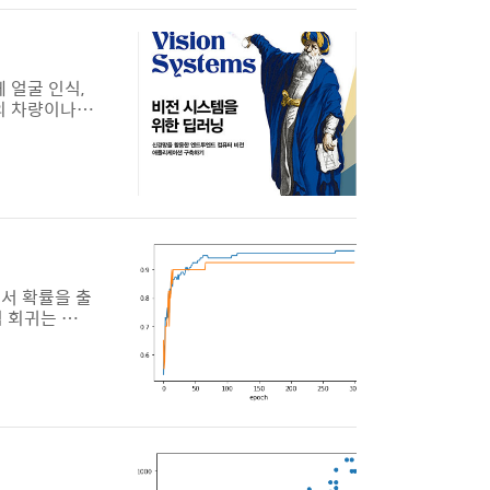
 얼굴 인식,
의 차량이나
 컴퓨터 비전
나 딥러닝을
 있다. 이
류에서 확률을 출
틱 회귀는 이진
만듭니다. 이
04-2) 과