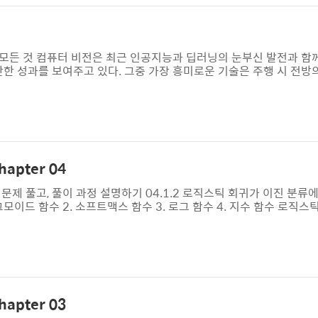
모든 것 컴퓨터 비전은 최근 인공지능과 딥러닝의 눈부신 발전과 함께
만한 성과를 보여주고 있다. 그중 가장 흥미로운 기술은 주행 시 전방
율주행이다. 이 책에서는 컴퓨터가 이런 시각 정보를 어떻게 얻는지,
관점으로 안내한다. 고등학교 수학 교과 과정을 배운 독자라면 누구
미지 생성부터 얼굴 인식까지 다양하게 응용되는 딥러닝 구조를 배울 수
비디오 및 실생활에서 물체를 ..
apter 04
1) 2번 문제 풀고, 풀이 과정 설명하기 04.1.2 로직스틱 회귀가 이진 분
모이드 함수 2. 소프트맥스 함수 3. 로그 함수 4. 지수 함수 로직스
방정식의 출력 값을 시그모이드 함수에 통과시켜 0~1 사이의 값을 
확률은 1에서 양성 클래스의 확률을 빼면 됩니다. 선택 미션 Ch.04(
 as pd fish = pd.read_csv('https://bit.ly/fish_csv_..
apter 03