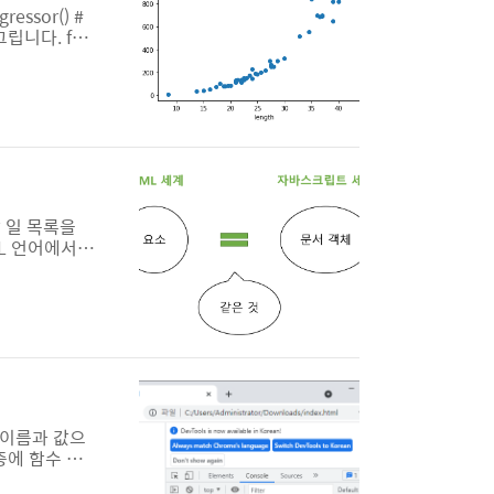
ssor() #
 그립니다. for
 x에 대한 예측을
할 일 목록을
TML 언어에서는
든 전체적인
행결과 화면에
부분(1번째 S
 이름과 값으
중에 함수 자
관련된 내용을