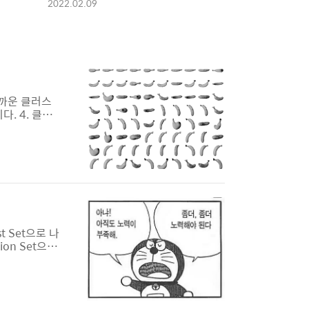
2022.02.09
가까운 클러스
. 4. 클러
 없을때까지의
 있습니다. 이
 작다. 일반
t Set으로 나
tion Set으로
다. 차례대로
습 모델의 성능