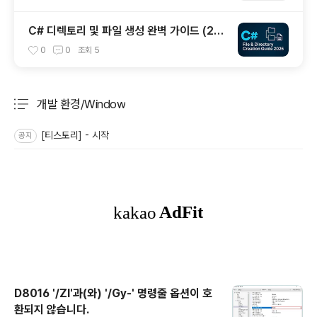
C# 디렉토리 및 파일 생성 완벽 가이드 (20
25년 최신)
0
0
조회
5
개발 환경/Window
분류 전체보기
주요 글 목록
[티스토리] - 시작
공지
D8016 '/ZI'과(와) '/Gy-' 명령줄 옵션이 호
환되지 않습니다.
글 내용