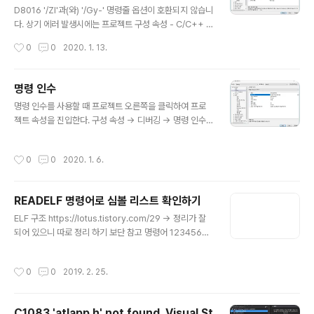
D8016 '/ZI'과(와) '/Gy-' 명령줄 옵션이 호환되지 않습니
다. 상기 에러 발생시에는 프로젝트 구성 속성 - C/C++ /
코드 생성 - 함수 수준 링크 사용을 아래와 같이 변경한다.
작성시간
0
0
2020. 1. 13.
명령 인수
글 내용
명령 인수를 사용할 때 프로젝트 오른쪽을 클릭하여 프로
젝트 속성을 진입한다. 구성 속성 -> 디버깅 -> 명령 인수
레이블에 인수를 입력하면 console 창에서 동작하게 된
다.
작성시간
0
0
2020. 1. 6.
READELF 명령어로 심볼 리스트 확인하기
글 내용
ELF 구조 https://lotus.tistory.com/29 -> 정리가 잘
되어 있으니 따로 정리 하기 보단 참고 명령어 12345678
91011121314151617181920212223242526272
82930313233343536373839 Usage: readelf e
작성시간
0
0
2019. 2. 25.
lf-file(s) Display information about the contents
of ELF format files Options are: -a --all Equivale
nt to: -h -l -S -s -r -d -V -A -I -h --file-header Di
C1083 'atlapp.h' not found. Visual St