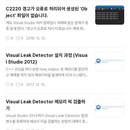
ake-guile sudo apt-get install build-essential su
C2220 경고가 오류로 처리되어 생성된 'Ob
do apt-get install gcc-multilib g++-multilibcs
ject' 파일이 없습니다.
글 내용
개요 Visual Studio 에서 컴파일시 아래와 같은 문제가 종
종 발생 한다. "경고가 오류로 처리 되었습니다-개체 파일
이 생성 되지 않았습니다." /WX 컴파일러가 모든 경고를
작성시간
0
0
2018. 12. 12.
오류로 처리 합니다. 오류가 발생했기 때문에 개체 또는 실
행 파일이 생성되지 않았습니다. /WX 플래그가 설정 되 고
컴파일 중 경고가 발생 합니다. 이 오류를 해결하려면 프로
Visual Leak Detector 설치 과정 (Visua
젝트에서 모든 경고를 없애야 합니다. 방안 1 프로젝트에서
l Studio 2012)
경고를 일으키는 문제를 해결 하기 위해 낮은 경고 수준에
글 내용
서 컴파일-사용 예를 들어 /w3 of /w4 로 사용합니다. 사
C++ 코딩을 하다 보면 new, malloc 등 메모리를 할당하
용 된 경고 pragma를 사용 하지 않거나 특정 경고를 표시
고 해제를 하지 않아 메모리릭을 발생하게 되어 시스템이
합니다. 방안 2 /WX 옵션을 적용하면 경고를 오류로 처리
멈추기도 합니다. C++ 프로젝트 개발 초기부터 메모리릭
작성시간
0
0
2017. 12. 10.
하는 부분을 사용하지 않고 컴파일할 수 있습니다.
을 신경 쓰지 않고 개발을 진행하게 되면, 프로젝트 개발 말
기 단계에서 릭으로 인해 큰 고통을 받는 경우를 자주 봤습
니다. 이러한 릭을 근본적으로 개발 초기 단계부터 신중히
Visual Leak Detector 메모리 릭 검출하
생각하면서 개발하면은 좋지만, 프로젝트의 짧은 개발 기
기
간 및 오랜 유지보수 또는 레가시 코드 수정은 올바른 수정
글 내용
사항인지 보장하기가 어렵습니다. 메모리릭을 감지하기 위
Visual Studio 2012에서 Visual Leak Detector 환경
한 좋은 도구로 Visual Leak Detector 설치 과정을 포스
변수를 등록하여 메모리 릭을 검출하는 방법에 대해서 포
팅합니다 1. [도구] - [확장 및 업데이트] 로 이동 하여 검색
스팅하겠습니다. 프로젝트 환경 설정에 포함, 라이브러리
작성시간