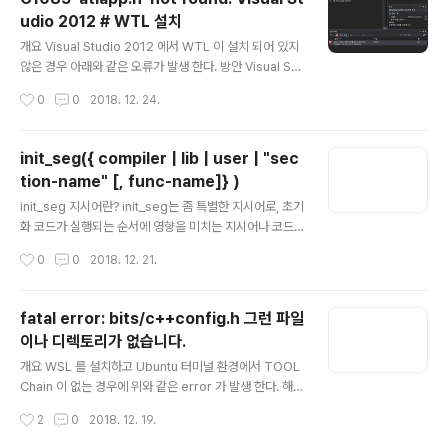
splay the ELF file header -l --program-headers
udio 2012 # WTL 설치
Display the program headers --segments An..
글 내용
개요 Visual Studio 2012 에서 WTL 이 설치 되어 있지
않은 경우 아래와 같은 오류가 발생 한다. 방안 Visual Stu
dio 2005 까지는 WTL 을 내장하지만 그 이후 버전에서
작성시간
0
0
2018. 12. 24.
는 WTL 이 내장 되지 않아 추가 설치 해야 한다. 먼저, htt
p://wtl.sourceforge.net/ 접속하여 현재 IDE 의 맞는
WTL 버전을 다운로드 받는다. 다운로드 받은 이후 임의의
init_seg({ compiler | lib | user | "sec
폴더에 압축을 푼다. 압축을 푼 WTL 폴더에 가면 AppWi
tion-name" [, func-name]} )
z 폴더가 있다.Setup.js 를 실행 한다. 위와 같은 창이 뜨
글 내용
면서 현재 설치된 IDE 버전에 맞는 환경을 구성 한다. 모든
init_seg 지시어란? init_seg는 좀 특별한 지시어로, 초기
환경구성이 끝나면 IDE 로 돌아가서 포함폴더에 WTL/Inc
화 코드가 실행되는 순서에 영향을 미치는 지시어나 코드
lude 경로를 추가 한다.
섹션을 지정한다. 초기화 코드가 실행되는 순서라는 것은
작성시간
0
0
2018. 12. 21.
주로 전역 변수의 초기화를 의미하며, 대부분 클래스의 생
성자 호출과 관련된다. VLD 에서 사용 하는 부분 VLD(Vis
ual Leak Detector)는 메모리 누수를 감지하는 라이브
fatal error: bits/c++config.h 그런 파일
러리이다. vld는 메모리를 할당하는 new 연산자 등을 할
이나 디렉토리가 없습니다.
당해서 메모리 할당을 기록한 뒤 프로그램 종료시 그 레퍼
글 내용
런스가 0 이상이면 메모리 누수를 보고한다. 만약 vld보다
개요 WSL 를 설치하고 Ubuntu 터미널 환경에서 TOOL
먼저 초기화 된 라이브러리가 있다면 VLD 라이브러리가
Chain 이 없는 경우에 위와 같은 error 가 발생 한다. 해결
초기화되기 전에 메모리가 할당되었다가 프로그램 종료시
방안 터미널 창에 아래 명령으로 패키지를 모두 설치 한다.
작성시간
2
0
2018. 12. 19.
메모리가 해제되지 않고 종료되어 VLD 라이브러리가 메모
1234567891011sudo apt install gcc sudo apt ins
리 누수..
tall g++ sudo apt install make sudp apt install m