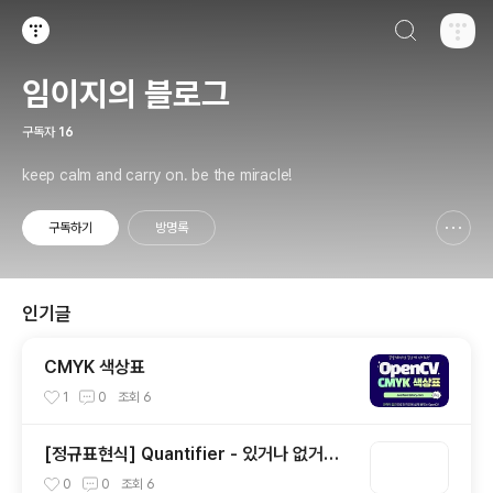
검색하기
티스토리
임이지의 블로그
구독자
16
keep calm and carry on. be the miracle!
구독하기
방명록
신고하기 레이어
열기
인기글
CMYK 색상표
1
0
조회
6
[정규표현식] Quantifier - 있거나 없거나?
(1)
0
0
조회
6