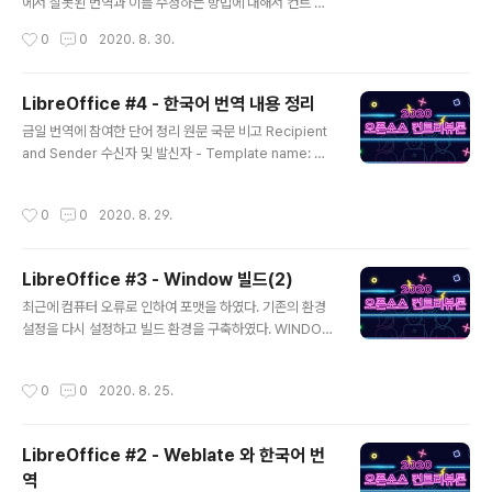
에서 잘못된 번역과 이를 수정하는 방법에 대해서 컨트 리
의한 사회 방언으로..
뷰톤을 통해서 배울 수 있었다. 포스팅에서 궁금했던 내용
작성시간
0
0
2020. 8. 30.
은 아래 내용이었다. 지난번에 번역 사항은 아래와 같이 번
역하였다. 영문 한국어 번역 Rename S-heet... 시트 이
름 바꾸기... Rename S~heet... 문장에서 ~h 단축키 라
LibreOffice #4 - 한국어 번역 내용 정리
고 한다. 올바른 수정사항은 아래와 같아야 한다. 영어 한국
글 내용
금일 번역에 참여한 단어 정리 원문 국문 비고 Recipient
어 번역 Rename S-heet... 시트 이름 변경하기(~H)...
and Sender 수신자 및 발신자 - Template name: 서
번역시 주의점 외래어를 한국어로 번역을 할 때 룰이 명확
식 파일 이름: - Friulian 프리울리언 프리울리언 말: 이탈
하지 않아서 제품의 고유명사 일 경우에는 영어 그대로 사
리아의 최동북부, 프리울리 지방의 주민(약 50 만명)이 쓰
용한다. (예를 들어 method를 번역할 때 메서드라고 표현
작성시간
0
0
2020. 8. 29.
는 언어: 로망 제어(諸語)에 속하는 레토로망어(Rhaeto-
할지 함수라고 표현할지 대한 정의..
Romanic)의 한 방언. Central Kurdish 중부 쿠르드어
위키에 검색해 보면 소라니 쿠르드어(Soranî dialect)로
LibreOffice #3 - Window 빌드(2)
명시 되어 있다. 중부 쿠르드어라고도 불리는 소 라니는 이
글 내용
라크, 주로 이라크 쿠르드어 에서뿐만 아니라 쿠르드족, 케
최근에 컴퓨터 오류로 인하여 포맷을 하였다. 기존의 환경
르 만 샤 주, 서부 아제르바이잔 서부이란에서 사용되는 쿠
설정을 다시 설정하고 빌드 환경을 구축하였다. WINDO
르드어 언어의 방언 또는 언어입니다. en.wikipedia.or
W 환경에서 CYGWIN 환경설정 후 에 아래와 같은 오류
g/wiki/Sor..
가 발생 하였다. (특정 sub 모듈 이 설치 되어 있지 않거나
작성시간
0
0
2020. 8. 25.
권한 문제라고 한다.) ./configure fails with cannot ru
n /bin/bash ./config.sub 구글링을 통해 이것 저것 환경
설정을 추가 하였다. 첫 번째 설정! ./autogen.sh --syst
LibreOffice #2 - Weblate 와 한국어 번
em automake --add-missing ./configure ## err
역
or configure.ac: error: no proper invocation of A
글 내용