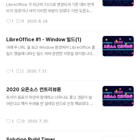
M_INIT_AUTOMAKE was found. configure.ac: Yo
LibreOffice 가 최근에 7.0으로 변경되어 기존 대비 번역
u sho..
되지 않았거나 아직 미비한 부분이 있었다. 이번 오픈소스
컨트 리뷰톤에 참가하여서 이런 디테일한 점까지 관리가
작성시간
1
0
2020. 8. 24.
된다는 것을 알게 되니 사뭇 신기하였다. LibreOffice는
Weblate을 사용하여 번역을 관리한다. Weblate Webl
ate는 엄격한 버전 제어 통합 기능을 갖춘 libre 웹 기반
LibreOffice #1 - Window 빌드(1)
번역 도구입니다. 두 가지 사용자 인터페이스, 구성 요소 간
글 내용
아래 두 URL 을 보고 Window 환경에서 LibreOffice 를
번역 전파, 품질 검사 및 소스 파일에 대한 자동 링크를 제
빌드 했을때 나타는 빌드 에러 관련한 사항을 정리합니다.
공합니다. 공식 웹 사이트 - https://weblate.org/ 웨블
참고 URL https://medium.com/libreoffice-korean
레이트 - 웹기반 현지화 공개 저작권의 자유(Libre) 소프
-team/%EC%9C%88%EB%8F%84%EC%9A%B0
트웨어이며, 115개 이상의 국가에 있는 1,500개를 넘는
작성시간
1
2
2020. 7. 21.
-windows-%EC%97%90%EC%84%9C-%EB%A
자유 소프트웨어 프로젝트와 회..
6%AC%EB%B8%8C%EB%A0%88%EC%98%A
4%ED%94%BC%EC%8A%A4-libreoffice-%EB%
2020 오픈소스 컨트리뷰톤
B9%8C%EB%93%9C%ED%95%98%EA%B8%B
글 내용
0-%EC%8B%9C%ED%96%89%EC%B0%A9%E
회사의 동료가 작년에 참여하고 너무나도 좋고 견문이 넓
C%98%A4-%EC%97%84%EC%B2%AD-%EB%
어진다고 해서 두려움 반 설레임 반으로 신청 해보았다. 현
A7%8E%EC%9D%B4-%ED%95%B4%EC%95%
업에서 많은 오픈소스를 사용해보았지만 컨트리뷰터라는
BC%ED%95%A8-913228819e54 윈..
것에 부담감과 두려움이 많았는데 이번 이기회를 통하여
작성시간
2
0
2020. 7. 20.
두려움을 없애야 겠다. 기회를 주셔서 캄사합니다.
Solution Build Timer