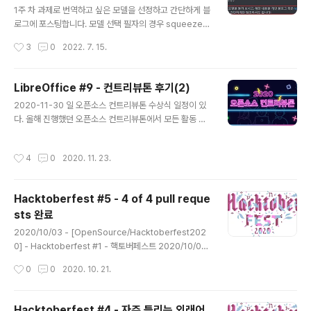
1주 차 과제로 번역하고 싶은 모델을 선정하고 간단하게 블
로그에 포스팅합니다. 모델 선택 필자의 경우 squeezen
et을 선택하였습니다. 주소는 https://pytorch.kr/hub/
작성시간
3
0
2022. 7. 15.
pytorch_vision_squeezenet/입니다. 해당 URL에 접
속하면 아래와 같은 화면이 표시되는데 Open On Googl
e Colab 버튼을 클릭하면 Colab에서 실습을 할 수 있는
LibreOffice #9 - 컨트리뷰톤 후기(2)
환경이 구성됩니다. 개발 환경 설정 COLAB에서 실습하
글 내용
2020-11-30 일 오픈소스 컨트리뷰톤 수상식 일정이 있
기 전 GPU를 사용하기 위해서 메뉴 중 [런타임 - 런타임
다. 올해 진행했던 오픈소스 컨트리뷰톤에서 모든 활동 사
유형변경] 클릭하여 하드웨어 가속기를 GPU로 변경합니
항을 정리하여 후기 동영상을 제작 하였다. 우리팀에서 만
다. GPU가 제대로 활동되어 있는지 확인하기 위해 COL
든 후기 동영상은 아래와 같다. 코로나의 영향으로 많은 아
AB 상단에서 아래 코드를 추가하고 실행합니다. 필자의 경
작성시간
4
0
2020. 11. 23.
쉬움이 있었지만 컨트리뷰톤의 의미인 '오픈소스 기여(co
우에는 Tesla T4로 GPU 가 할당된 ..
ntribute)'와 '마라톤(marathon)'의 합성어로 끝까지 했
다는 참여했다는 점에 만족한다. www.youtube.com/w
Hacktoberfest #5 - 4 of 4 pull reque
atch?v=-ZxguoSfVUM
sts 완료
글 내용
2020/10/03 - [OpenSource/Hacktoberfest202
0] - Hacktoberfest #1 - 핵토버페스트 2020/10/05
- [OpenSource/Hacktoberfest2020] - Hacktob
작성시간
0
0
2020. 10. 21.
erfest #2 - 한국인과 언론이 자주 틀리는 맞춤법 7개 2
020/10/05 - [OpenSource/Hacktoberfest2020]
- Hacktoberfest #3 - 틀리기 쉬운 맞춤법과 표준어 2
Hacktoberfest #4 - 자주 틀리는 외래어