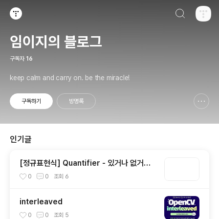
검색하기
티스토리
임이지의 블로그
구독자
16
keep calm and carry on. be the miracle!
구독하기
방명록
신고하기 레이어
열기
인기글
[정규표현식] Quantifier - 있거나 없거나?
(1)
0
0
조회
6
interleaved
0
0
조회
5