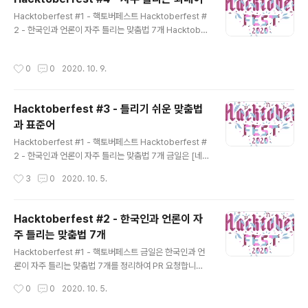
020/10/09 - [OpenSource/Hacktoberfest2020]
글 내용
Hacktoberfest #1 - 핵토버페스트 Hacktoberfest #
- Hacktoberfest #4 - 자주 틀리는 외래어 총 6 개의 P
2 - 한국인과 언론이 자주 틀리는 맞춤법 7개 Hacktobe
R 을 요청했소 총 4개의 PR 이 완료되었다. MATUR IN:
rfest #3 - 틀리기 쉬운 맞춤법과 표준어 이번 포스팅은
이란 문구가 나와서 페이스북 그룹에 문의하였다. 윙?? 다
자주 틀리는 외래어 표기법을 PR 보내려고 정리 한다. 파
된거아닌..
작성시간
0
0
2020. 10. 9.
열음의 된소리(ㄲ, ㄸ, ㅃ)는 적지 않는다. 서양 언어는 유성
음과 무성음으로 음소가 구분되지, 무기음과 유기음은 구
분되지 않는다. 로마자 표기 잘못된 표기 옳은 표기 cafe
Hacktoberfest #3 - 틀리기 쉬운 맞춤법
까페 카페 petit 쁘띠 프티 받침에는 ㄱ, ㄴ, ㄹ, ㅁ, ㅂ, ㅅ,
과 표준어
ㅇ 만을 쓴다. 원래 받침에 온 ㅅ은 ㄷ 바름이지만, 표기는
글 내용
ㅅ으로 한다. chocolate을 한글로 적으면 '초콜릿'이고 발
Hacktoberfest #1 - 핵토버페스트 Hacktoberfest #
음은 [초콜릳]이 된다. 그런데 이 뒤에 모음으로 시작하는
2 - 한국인과 언론이 자주 틀리는 맞춤법 7개 금일은 [네
조사(이, 에, 을, ..
이버 지식백과]틀리기 쉬운 맞춤법과 표준어(천재학습백과
작성시간
3
0
2020. 10. 5.
미리보는 중학 국어 문법) 에 정리된 내용을 PR 을 보내려
고 합니다.. 아래 정리된 내용은 한글 맞춤법 총칙 제1항, 2
항에 관한 내용입니다. 한글 맞춤법 총칙 제1항 한글 맞춤
Hacktoberfest #2 - 한국인과 언론이 자
법은 표준어를 소리대로 적되, 어법에 맞도록 함을 원칙으
주 틀리는 맞춤법 7개
로 한다. 한글 맞춤법 총칙 제2항 문장의 각 단어는 띄어 씀
글 내용
을 원칙으로 한다. 틀리기 쉬운 맞춤법과 표준어에 주의하
Hacktoberfest #1 - 핵토버페스트 금일은 한국인과 언
여 알맞은 단어 고르기. 문장 틀리기 쉬운 표현 옳은 표현 *
론이 자주 틀리는 맞춤법 7개를 정리하여 PR 요청합니다.
설날을 맞아 (해돋이/ 해도지) 를 보기 위해 많은 사람이 모
slownews.kr/18457 아티클을 참고하였습니다. 상세
작성시간
0
0
2020. 10. 5.
였다. 해도지 해돋이 * 감미로운 (선율/ 선률) ..
내역은 아래와 같습니다. 안 된다(O) / 않된다(X) 많은 사
람이 ‘안’과 ‘않’의 차이를 제대로 구분하지 못하고 쓰고 있