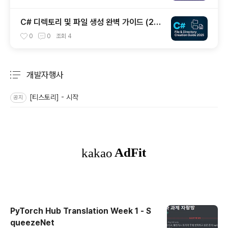
C# 디렉토리 및 파일 생성 완벽 가이드 (20
25년 최신)
0
0
조회
4
개발자행사
분류 전체보기
주요 글 목록
[티스토리] - 시작
공지
PyTorch Hub Translation Week 1 - S
queezeNet
글 내용