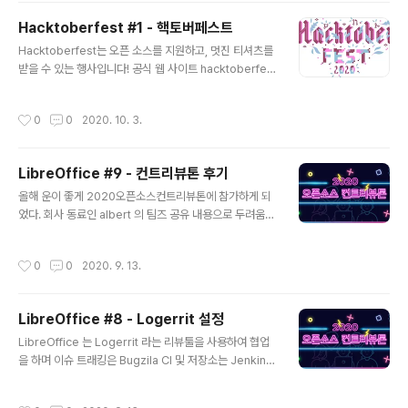
습니다. 쉽게 구분하는 방법은 ‘안’을 ‘아니’로, ‘않’을 ‘아니
Hacktoberfest #1 - 핵토버페스트
하’로 바꿔보세요. 어떤 것이 자연스러운지 살펴보고 쓰면
글 내용
Hacktoberfest는 오픈 소스를 지원하고, 멋진 티셔츠를
됩니다. 그건 말이 안 된다. -> 그건 말이 아니 된다. (O) 그
받을 수 있는 행사입니다! 공식 웹 사이트 hacktoberfes
건 말이 않된다. -> 그건 말이 아니하된다. (X) 자신감을 잃
t.digitalocean.com/ Hacktoberfest presented b
지 안되 -> 자신감을 잃지 아니되 (X) 자신감을 잃지 않되
y DigitalOcean Open source is changing the wo
-> 자신감을 잃지 아니하되 (O) 돼었다(X) / 되었다(O)
작성시간
0
0
2020. 10. 3.
rld – one pull request at a time. hacktoberfest.di
‘돼’와 ‘되’는 어..
gitalocean.com 비공식 한국 웹 사이트 www.hackto
berfestkorea.com/ Hacktoberfest Korea This is
LibreOffice #9 - 컨트리뷰톤 후기
korean fan page of Hacktoberfest www.hacktob
글 내용
erfestkorea.com
올해 운이 좋게 2020오픈소스컨트리뷰톤에 참가하게 되
었다. 회사 동료인 albert 의 팀즈 공유 내용으로 두려움
반, 설렘 반 신청해 보았고 "LibreOffice 한국어 사용성
향상 및 공헌자 양성 프로젝트"에 멘티로 참가 하였다. 현
작성시간
0
0
2020. 9. 13.
업에서 개발업무를 진행하면서 1년 차.. 2년 차.. 5년.. 8
년.. 지나가면서 개발자가 아닌 역사가가 되어가는 나의 모
습을 보면서 이번 행사를 통해 터닝포인트가 생겼으면 했
LibreOffice #8 - Logerrit 설정
다. 강남과 서초 인근에 위치한 OpenUP 센터에서 발대식
글 내용
을 하였다. 일단 입구에서부터 오픈소스컨트리뷰톤의 향기
LibreOffice 는 Logerrit 라는 리뷰툴을 사용하여 협업
가? 풍겨왔다. 기대 반 설렘반?! OpenUP 센터에 입장 후
을 하며 이슈 트래킹은 Bugzila CI 및 저장소는 Jenkins
가장 먼저 눈에 띈 것이 스티커였다. 요새 개발자 스티커에
와 Github 를 사용합니다. Gerrit 게릿(Gerrit)은 무료 웹
욕심이 생겨서 그런지 갖고 싶었는데 말을 못 하고 그냥 지
팀 코드 협업 도구이다. 소프트웨어 개발자가 팀에서 웹 브
작성시간