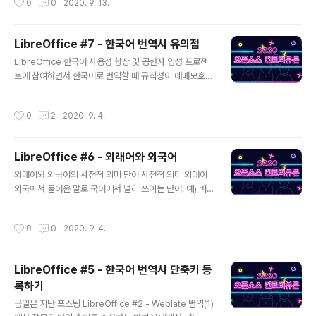
0
0
2020. 9. 13.
나갔..
라우저를 사용해 소스 코드의 다른 사람의 수정 사항을 검
토하거나 변경 사항을 승인 또는 거부할 수 있다. 분산 버전
관리 시스템인 Git과 밀접하게 통합된다. 게릿은 또 다른
LibreOffice #7 - 한국어 번역시 유의점
코드 리뷰 툴인 Rietveld의 포크이다. "게릿"은 Rietveld
글 내용
라는 명칭의 유래가 된 네덜란드 디자이너 헤릿 릿벨트(G
LibreOffice 한국어 사용성 향상 및 공헌자 양성 프로젝
errit Rietveld)의 이름에서 왔다. LibreOffice Gerrit
트에 참여하면서 한국어로 번역할 때 규칙성이 애매모호한
설정 LibreOffice 에서 Gerrit 을 설정하는 방법..
표현이 있다. 이번 포스팅은 멘토님이 추천해준 '마이크로
소프트웨어 396호' 책 내용 중 일부를 발췌하고 한국어 번
작성시간
0
2
2020. 9. 4.
역시에 유의점을 정리하도록 한다. 마이크로 소프트웨어 3
96호 리터러시 아드레날린 서적을 구매하고 '문송한 국문
과의 보안회사 입문기 – 권해인' 챕터의 내용을 정리한다.
LibreOffice #6 - 외래어와 외국어
리버싱 랩스 코리아 제품 브로셔에 사용된 용어 번역의 사
글 내용
례이다. 외국어와 외래어의 구분 외국어와 외래어를 구분
외래어와 외국어의 사전적 의미 단어 사전적 의미 외래어
하는 기준은 흔히 우리말로 번역할 수 있는지를 따르는 경
외국에서 들어온 말로 국어에서 널리 쓰이는 단어. 예) 버
우가 많다. 가령 '카페'나 '빵' 같이 해당 단어를 지칭하는 별
스, 컴퓨터, 피아노 외국어 다른 나라의 말. 외국어는 다른
도의 우리말이 존재하지 않을 시에는 외래어로, '굿모닝'이
나라에서 사용하고 있는 말로 영어, 일본어, 중국어, 프랑스
작성시간
0
0
2020. 9. 4.
나 '러브'같이 우리말로..
어, 독일어 등 우리말을 제외한 말을 말한다. 외래어의 개념
한 언어의 어휘는 다양한 층위로 구성되어 있고, 어휘를 구
성하는 특성에 따라 여러 갈래의 하위분류가 가능하다. 예
LibreOffice #5 - 한국어 번역시 단축키 등
를 들어 언어 사회 전체의 소통의 효율성과 통일성을 기준
록하기
으로 할 때, 표준어와 방언이 구분된다. 방언은 다시 지역
글 내용
특성에 따라 드러나는 차이를 기준으로 한 지역방언과 남
금일은 지난 포스팅 LibreOffice #2 - Weblate 번역(1)
성이나 여성 또는 연령, 직업에 따른 차이 등 여러 변수에