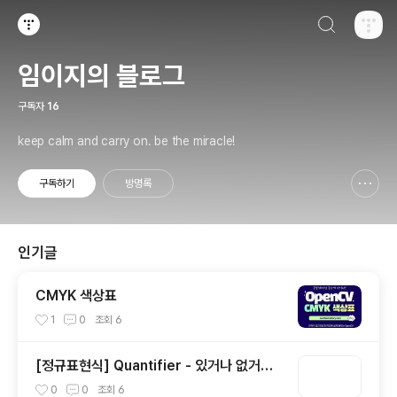
검색하기
티스토리
임이지의 블로그
구독자
16
keep calm and carry on. be the miracle!
구독하기
방명록
신고하기 레이어
열기
인기글
CMYK 색상표
1
0
조회
6
[정규표현식] Quantifier - 있거나 없거나?
(1)
0
0
조회
6