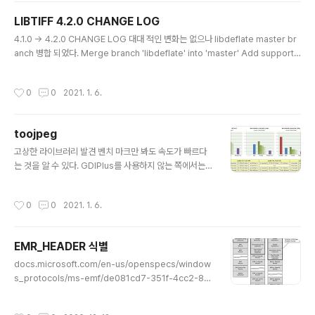
n.wikipedia.org/wiki/Microsoft_Open_Specification_Promise 에 의해서
LIBTIFF 4.2.0 CHANGE LOG
모든 라이센스에 대해서 허용한다고 합니다. 아래는 ISF 포맷..
글 내용
4.1.0 -> 4.2.0 CHANGE LOG 대대 적인 변화는 없으나 libdeflate master br
anch 병합 되었다. Merge branch 'libdeflate' into 'master' Add support f
or building against libdeflate for faster Zip/Deflate compression/dec
ompression See merge request libtiff/libtiff!158 zlib 에서 제공하는 defl
작성시간
0
0
2021. 1. 6.
ate 를 사용하지 않고 libdeflate 를 사용하는 방식이 도입 됬으나 아직 시험 단계
인듯 하다. 두 가지의 case 로 Zip/Deflate 코덱 형식을 지원 한다. case 1 : zlib
only -> 스트리밍 모드 지원 case 2..
toojpeg
글 내용
고상한 라이브러리 발견 벤치 마크만 봐도 속도가 빠르다
는 것을 알 수 있다. GDIPlus를 사용하지 않는 쪽에서는
이득을 볼 수 있을 거 같다. https://create.stephan-br
umme.com/toojpeg/ toojpeg - a JPEG encoder
작성시간
0
0
2021. 1. 6.
in a single C++ file A JPEG encoder in a single
C++ file ... posted December 27, 2018 by Steph
an Brumme, updated June 17, 2019 Recently, on
EMR_HEADER 식별
e of my programs needed to write a few JPEG fi
글 내용
les. The obvious choice is to link against libjpeg
docs.microsoft.com/en-us/openspecs/window
(or even bet..
s_protocols/ms-emf/de081cd7-351f-4cc2-83
0b-d03fb55e89ab [MS-EMF]: EMR_HEADER Re
cord Types The EMR_HEADER record is the sta
작성시간