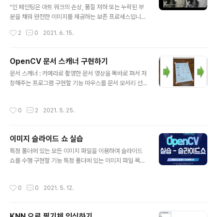
"인 페인팅은 아트 워크의 손상, 품질 저하 또는 누락된 부
분을 채워 완전한 이미지를 제공하는 보존 프로세스입니
다. 이 프로세스는 오일 또는 아크릴 페인팅, 화학 사진 인
작성시간
2
0
2021. 6. 15.
쇄, 3차원 조각 또는 디지털 이미지 및 비디오와 같은 물리
적 및 디지털 아트 매체에 모두 적용할 수 있습니다." -> 위
키 인페인트라는 기술을 사용하면 이미지에서 손상된 영역
OpenCV 문서 스캐너 구현하기
을 복원할 수 있습니다. OpenCV 에서 제공하는 sample
글 내용
문서 스캐너 : 카메라로 촬영한 문서 영상을 똑바로 펴서 저
을 이용하여서 간단하게 inpaint를 실습해보도록 해보도
장해주는 프로그램 구현할 기능 마우스를 문서 모서리 선
록 하겠습니다. 개발환경 Visual Studio Code 1.56.2 o
택 & 이동하기 키보드 ENTER 인식 왜곡된 문서 영상을
pencv-python 4.5.1.48 Python 3.7.9 Numpy, img
직사각형 형태로 똑바로 펴기 (투시 변환) 마우스로 문서
aug Step 1. Clone Repositery git clone https://git
작성시간
0
2
2021. 5. 25.
모서리 선택 & 이동하기 마우스 왼쪽 버튼이 눌린 좌표가
hu..
네 개의 모서리와 근접해 있는지를 검사 특정 모서리를 선
택했다면 마우스 드래그를 검사 마우스 드래그 시 좌표 이
이미지 슬라이드 쇼 실습
동 & 화면 표시 마우스 왼쪽 버튼이 떼어졌을 때의 좌표 기
글 내용
록 def onMouse(event, x, y, flags, param): global
특정 폴더에 있는 모든 이미지 파일을 이용하여 슬라이드
srcQuad, dragSrc, ptOld, src if event == cv2.EV
쇼를 수행 구현할 기능 특정 폴더에 있는 이미지 파일 목록
ENT_LBUTTONDOWN: for i in range(4): if cv2.no
읽기 #os.listdir() 메소드 활용 import os file_list = o
rm..
s.listdir('.\\images') img_files = [file for file in file_
작성시간
0
0
2021. 5. 12.
list if file.endswitch('.jpg')] #glob.glob() 메소드 활
용 import glob img_files = glob.glob('.\\images\\*.
jpg') 이미지를 전체 화면으로 출력하기 먼저 cv2.WIND
KNN 으로 필기체 인식하기