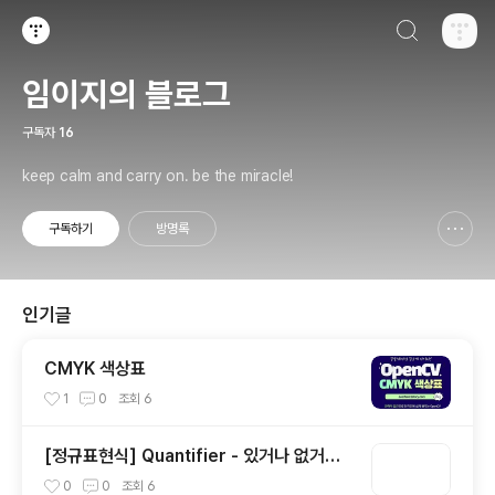
검색하기
티스토리
임이지의 블로그
구독자
16
keep calm and carry on. be the miracle!
구독하기
방명록
신고하기 레이어
열기
인기글
CMYK 색상표
1
0
조회
6
[정규표현식] Quantifier - 있거나 없거나?
(1)
0
0
조회
6