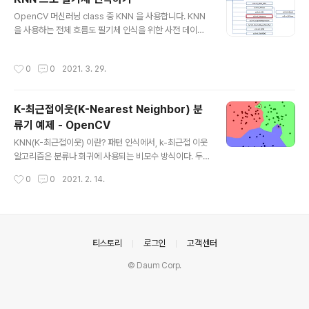
OW_NORMAL 속성의 창을 만든 후, cv2.setWindow
글 내용
Property() 함수를 사용하여 전체 화면 속성으로 변경 cv
OpenCV 머신러닝 class 중 KNN 을 사용합니다. KNN
2.namedWindw('image', c..
을 사용하는 전체 흐름도 필기체 인식을 위한 사전 데이터
전체 소스 코드 import sys import numpy as np imp
ort cv2 oldx, oldy = -1, -1 #숫자를 그리는 mouse c
작성시간
0
0
2021. 3. 29.
allback def on_mouse(event, x, y, flags, _): glob
al oldx, oldy if event == cv2.EVENT_LBUTTOND
OWN: oldx, oldy = x, y elif event == cv2.EVENT_
K-최근접이웃(K-Nearest Neighbor) 분
LBUTTONUP: oldx, oldy = -1, -1 elif event == cv
류기 예제 - OpenCV
2.EVENT_MOUSEMOVE: if flags & cv2.EVENT_FL
글 내용
AG_LBUTTON: cv..
KNN(K-최근접이웃) 이란? 패턴 인식에서, k-최근접 이웃
알고리즘은 분류나 회귀에 사용되는 비모수 방식이다. 두
경우 모두 입력이 특징 공간 내 k개의 가장 가까운 훈련 데
작성시간
0
0
2021. 2. 14.
이터로 구성되어 있다. 출력은 k-NN이 분류로 사용되었는
지 또는 회귀로 사용되었는지에 따라 다르다. 베이지안 분
류기는 데이터의 확률분포함수를 미리 가정하고 이를 추정
하여 분류에 활용하는 모수적 접근 방법을 취한다. 그러나
미리 가정된 확률 모델이 주어진 데이터 분포에 적합하지
의안내
티스토리
로그인
고객센터
않은 경우에는 좋은 성능을 기대하기 힘들다. 이러한 문제
© Daum Corp.
에 대한 대안으로 비모수적 밀도추정에 기반을 둔 K-근접
이웃 분류기를 사용할 수 있다.(박혜영, 패턴인식과 기계학
습) K-근접이웃 분류기는 주어진 데이터로부터 거리가 가
까운 순서대로 K개의 데이터를 찾..